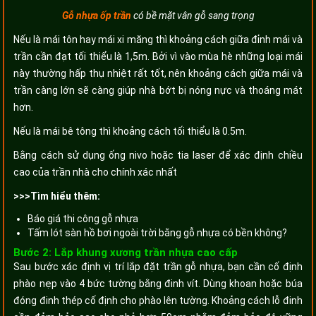
Gỗ nhựa ốp trần
có bề mặt vân gỗ sang trọng
Nếu là mái tôn hay mái xi măng thì khoảng cách giữa đỉnh mái và
trần cần đạt tối thiểu là 1,5m. Bởi vì vào mùa hè những loại mái
này thường hấp thụ nhiệt rất tốt, nên khoảng cách giữa mái và
trần càng lớn sẽ càng giúp nhà bớt bị nóng nực và thoáng mát
hơn.
Nếu là mái bê tông thì khoảng cách tối thiểu là 0.5m.
Bằng cách sử dụng ống nivo hoặc tia laser để xác định chiều
cao của trần nhà cho chính xác nhất
>>>Tìm hiểu thêm:
Báo giá thi công gỗ nhựa
Tấm lót sàn hồ bơi ngoài trời bằng gỗ nhựa có bền không?
Bước 2: Lắp khung xương trần nhựa cao cấp
Sau bước xác định vị trí lắp đặt trần gỗ nhựa, bạn cần cố định
phào nẹp vào 4 bức tường bằng đinh vít. Dùng khoan hoặc búa
đóng đinh thép cố định cho phào lên tường. Khoảng cách lỗ đinh