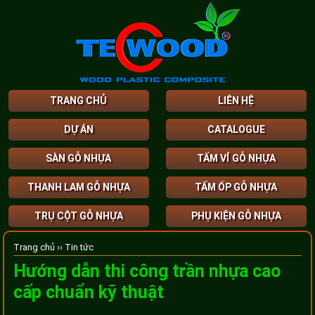
TRANG CHỦ
LIÊN HỆ
DỰ ÁN
CATALOGUE
SÀN GỖ NHỰA
TẤM VỈ GỖ NHỰA
THANH LAM GỖ NHỰA
TẤM ỐP GỖ NHỰA
TRỤ CỘT GỖ NHỰA
PHỤ KIỆN GỖ NHỰA
Trang chủ ››
Tin tức
Hướng dẫn thi công trần nhựa cao
cấp chuẩn kỹ thuật