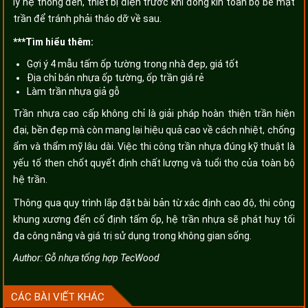
lý hệ thống đèn, thiết bị điện trước khi đóng kín toàn bộ bề mặt
trần để tránh phải tháo dỡ về sau.
***Tìm hiểu thêm:
Gợi ý 4 mẫu tấm ốp tường trong nhà đẹp, giá tốt
Địa chỉ bán nhựa ốp tường, ốp trần giá rẻ
Làm trần nhựa giả gỗ
Trần nhựa cao cấp không chỉ là giải pháp hoàn thiện trần hiện
đại, bền đẹp mà còn mang lại hiệu quả cao về cách nhiệt, chống
ẩm và thẩm mỹ lâu dài. Việc thi công trần nhựa đúng kỹ thuật là
yếu tố then chốt quyết định chất lượng và tuổi thọ của toàn bộ
hệ trần.
Thông qua quy trình lắp đặt bài bản từ xác định cao độ, thi công
khung xương đến cố định tấm ốp, hệ trần nhựa sẽ phát huy tối
đa công năng và giá trị sử dụng trong không gian sống.
Author:
Gỗ nhựa tổng hợp TecWood
CÁC BÀI VIẾT KHÁC