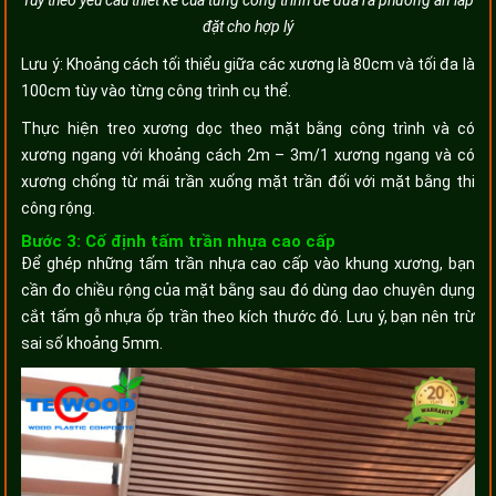
Tùy theo yêu cầu thiết kế của từng công trình để đưa ra phương án lắp
đặt cho hợp lý
Lưu ý: Khoảng cách tối thiểu giữa các xương là 80cm và tối đa là
100cm tùy vào từng công trình cụ thể.
Thực hiện treo xương dọc theo mặt bằng công trình và có
xương ngang với khoảng cách 2m – 3m/1 xương ngang và có
xương chống từ mái trần xuống mặt trần đối với mặt bằng thi
công rộng.
Bước 3: Cố định tấm trần nhựa cao cấp
Để ghép những tấm trần nhựa cao cấp vào khung xương, bạn
cần đo chiều rộng của mặt bằng sau đó dùng dao chuyên dụng
cắt tấm gỗ nhựa ốp trần theo kích thước đó. Lưu ý, bạn nên trừ
sai số khoảng 5mm.