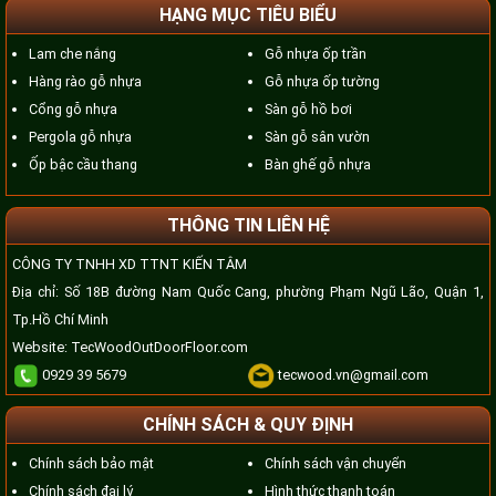
HẠNG MỤC TIÊU BIỂU
Lam che nắng
Gỗ nhựa ốp trần
Hàng rào gỗ nhựa
Gỗ nhựa ốp tường
Cổng gỗ nhựa
Sàn gỗ hồ bơi
Pergola gỗ nhựa
Sàn gỗ sân vườn
Ốp bậc cầu thang
Bàn ghế gỗ nhựa
THÔNG TIN LIÊN HỆ
CÔNG TY TNHH XD TTNT KIẾN TÂM
Địa chỉ: Số 18B đường Nam Quốc Cang, phường Phạm Ngũ Lão, Quận 1,
Tp.Hồ Chí Minh
Website:
TecWoodOutDoorFloor.com
0929 39 5679
tecwood.vn@gmail.com
CHÍNH SÁCH & QUY ĐỊNH
Chính sách bảo mật
Chính sách vận chuyển
Chính sách đại lý
Hình thức thanh toán