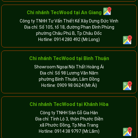
Chi nhánh
TecWood tại An Giang
Công ty TNHH Tư Vấn Thiết Kế Xây Dựng Đức Vinh
Địa chỉ: Số 105, tổ 18, đường Phan Đình Phùng
phường Châu Phú B, Tp.Châu Đốc
Hotline:
0914 280 492
(Mr.Long)
Chi nhánh
TecWood tại Bình Thuận
Showroom Ngoại Nội Thất Hoàng Ái
Địa chỉ: Số 98 Lương Văn Năm
phường Bình Thuận, Lâm Đồng
Hotline:
0909 98 0624
(Mr.Ái)
Chi nhánh
TecWood tại Khánh Hòa
Công ty TNHH Sàn Gỗ Gia Hân
Địa chỉ: Tỉnh Lộ 3, thôn Phước Điền
xã Phước Đồng, Tp.Nha Trang
Hotline:
0914 38 9797
(Mr.Lãm)