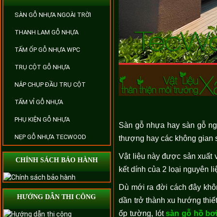
SÀN GỖ NHỰA NGOÀI TRỜI
THANH LAM GỖ NHỰA
TẤM ỐP GỖ NHỰA WPC
TRỤ CỘT GỖ NHỰA
NẮP CHỤP ĐẦU TRỤ CỘT
TẤM VỈ GỖ NHỰA
PHỤ KIỆN GỖ NHỰA
Sàn gỗ nhựa hay sàn gỗ ngoà
NẸP GỖ NHỰA TECWOOD
thượng hay các không gian s
Vật liệu này được sản xuất
CHÍNH SÁCH BẢO HÀNH
kết dính của 2 loại nguyên li
Dù mới ra đời cách đây khôn
HƯỚNG DẪN THI CÔNG
dần trở thành xu hướng thiết
ốp tường, lót
sàn gỗ hồ bơ