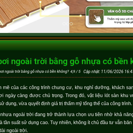
bơi ngoài trời bằng gỗ nhựa có bền
bơi ngoài trời bằng gỗ nhựa có bền không?
4,9
/
5
Cập nhật: 11/06/2026 16:4
h mẽ của các công trình chung cư, khu nghỉ dưỡng, khách sạ
i ngày càng được chú trọng. Trong đó, vật liệu lót sàn khu v
ử dụng, vừa quyết định giá trị thẩm mỹ tổng thể của công trình.
hựa ngoài trời đang trở thành lựa chọn ưu tiên nhờ khả năng 
 tần suất sử dụng cao. Tuy nhiên, không ít chủ đầu tư vẫn băn
ài ngoài trời.