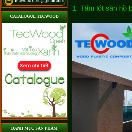
tecwood.com@gmail.com
1. Tấm lót sàn hồ b
CATALOGUE TECWOOD
DANH MỤC SẢN PHẨM