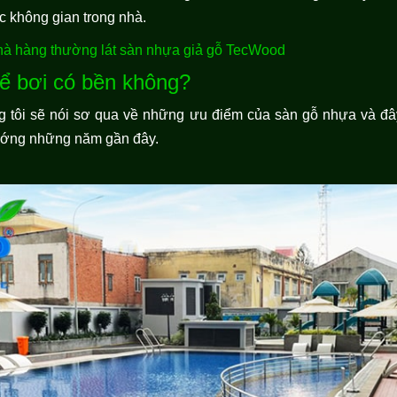
ác không gian trong nhà.
nhà hàng thường lát sàn nhựa giả gỗ TecWood
ể bơi có bền không?
úng tôi sẽ nói sơ qua về những ưu điểm của sàn gỗ nhựa và đâ
ướng những năm gần đây.