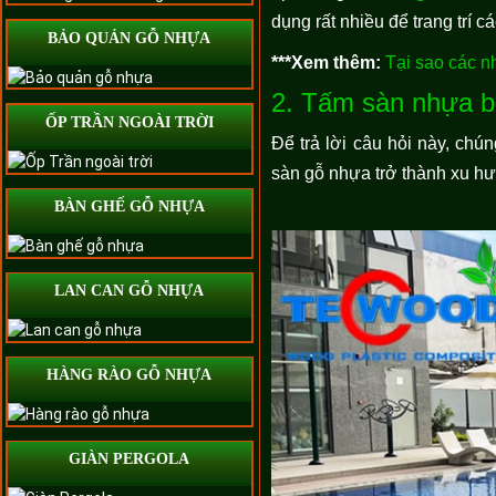
dụng rất nhiều để trang trí c
BẢO QUẢN GỖ NHỰA
***Xem thêm:
Tại sao các 
2. Tấm sàn nhựa b
ỐP TRẦN NGOÀI TRỜI
Để trả lời câu hỏi này, ch
sàn gỗ nhựa trở thành xu h
BÀN GHẾ GỖ NHỰA
LAN CAN GỖ NHỰA
HÀNG RÀO GỖ NHỰA
GIÀN PERGOLA