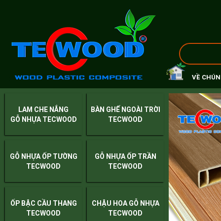
VỀ CHÚN
LAM CHE NẮNG
BÀN GHẾ NGOÀI TRỜI
GỖ NHỰA TECWOOD
TECWOOD
GỖ NHỰA ỐP TƯỜNG
GỖ NHỰA ỐP TRẦN
TECWOOD
TECWOOD
ỐP BẬC CẦU THANG
CHẬU HOA GỖ NHỰA
TECWOOD
TECWOOD