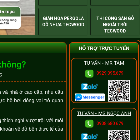
GIÀN HOA PERGOLA
THI CÔNG SÀN GỖ
GỖ NHỰA TECWOOD
NGOÀI TRỜI
TECWOOD
HỖ TRỢ TRỰC TUYẾN
 không?
TƯ VẤN - MR TÂM
0929.395.679
5
n và nhà ở cao cấp, nhu cầu
ực hồ bơi đóng vai trò quan
TƯ VẤN - MS NGỌC ANH
thích nghi vượt trội với môi
0908.680.679
 khoăn về độ bền thực tế của