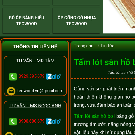
GỖ ỐP BẢNG HIỆU
ỐP CỔNG GỖ NHỰA
TECWOOD
TECWOOD
Trang chủ
Tin tức
THÔNG TIN LIÊN HỆ
Tấm lót sàn hồ 
TƯ VẤN - MR.TÂM
Tấm lót sàn hồ 
0929.395.679
Cùng với sự phát triển mạn
tecwood.vn@gmail.com
hoàn thiện không gian hồ bơ
trọng, vừa đảm bảo an toàn s
TƯ VẤN - MS.NGỌC ANH
Tấm lót sàn hồ bơi
bằng gỗ n
0908.680.679
trường ẩm ướt, nắng nóng và
vật liệu này khi sử dụng lâu d