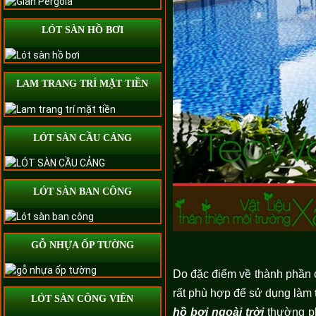
LÓT SÀN HỒ BƠI
LAM TRANG TRÍ MẶT TIỀN
LÓT SÀN CẦU CẢNG
LÓT SÀN BAN CÔNG
GỖ NHỰA ỐP TƯỜNG
Do đặc điểm về thành phần c
rất phù hợp để sử dụng làm
LÓT SÀN CÔNG VIÊN
hồ bơi ngoài trời
thường phả