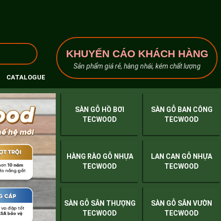
KHUYẾN CÁO KHÁCH HÀNG
Sản phẩm giá rẻ, hàng nhái, kém chất lượng
CATALOGUE
SÀN GỖ HỒ BƠI
SÀN GỖ BAN CÔNG
TECWOOD
TECWOOD
HÀNG RÀO GỖ NHỰA
LAN CAN GỖ NHỰA
TECWOOD
TECWOOD
SÀN GỖ SÂN THƯỢNG
SÀN GỖ SÂN VƯỜN
TECWOOD
TECWOOD