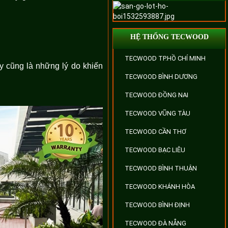
HỆ THỐNG TECWOOD
TECWOOD TP.HỒ CHÍ MINH
y cũng là những lý do khiến
TECWOOD BÌNH DƯƠNG
TECWOOD ĐỒNG NAI
TECWOOD VŨNG TÀU
TECWOOD CẦN THƠ
TECWOOD BẠC LIÊU
TECWOOD BÌNH THUẬN
TECWOOD KHÁNH HÒA
TECWOOD BÌNH ĐỊNH
TECWOOD ĐÀ NẴNG