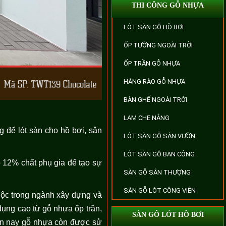
THI CÔNG GỖ NHỰA
LÓT SÀN GỖ HỒ BƠI
ỐP TƯỜNG NGOÀI TRỜI
ỐP TRẦN GỖ NHỰA
HÀNG RÀO GỖ NHỰA
BÀN GHẾ NGOÀI TRỜI
LAM CHE NẮNG
g để lót sàn cho hồ bơi, sân
LÓT SÀN GỖ SÂN VƯỜN
LÓT SÀN GỖ BAN CÔNG
 12% chất phụ gia để tạo sự
SÀN GỖ SÂN THƯỢNG
SÀN GỖ LÓT CÔNG VIÊN
uộc trong ngành xây dựng và
 dụng cao từ gỗ nhựa ốp trần,
SÀN GỖ LÓT HỒ BƠI
iện nay gỗ nhựa còn được sử