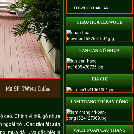
TECWOOD ĐĂK LĂK
CHẬU HOA TECWOOD
LAN CAN GỖ NHỰA
ĐỊA CHỈ
LAM TRANG TRÍ BAN CÔNG
ộ cao. Chính vì thế, gỗ nhựa
 ngoài trời. Các
tấm lát sàn
VÁCH NGĂN CẦU THANG
g, mưa đá ... và đặc biệt là