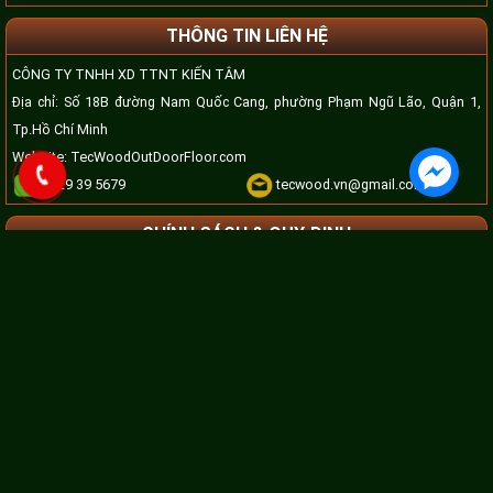
THÔNG TIN LIÊN HỆ
CÔNG TY TNHH XD TTNT KIẾN TÂM
Địa chỉ: Số 18B đường Nam Quốc Cang, phường Phạm Ngũ Lão, Quận 1,
Tp.Hồ Chí Minh
Website:
TecWoodOutDoorFloor.com
0929 39 5679
tecwood.vn@gmail.com
CHÍNH SÁCH & QUY ĐỊNH
Chính sách bảo mật
Chính sách vận chuyển
Chính sách đại lý
Hình thức thanh toán
Quy định bảo hành
Hệ thống phân phối
© Since 2008 - 2026. Kiến Tâm - Nhà Nhập Khẩu, Phân Phối, Thi Công