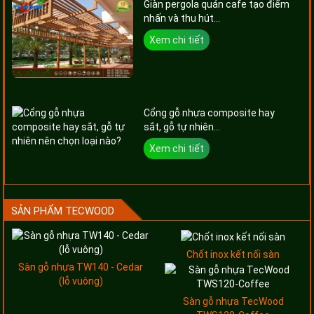
Giàn pergola quán cafe tạo điểm
nhấn và thu hút...
Xem chi tiết
Cổng gỗ nhựa composite hay
sắt, gỗ tự nhiên...
Xem chi tiết
SẢN PHẨM TECWOOD
Chốt inox kết nối sàn
Sàn gỗ nhựa TW140 - Cedar
(lỗ vuông)
Sàn gỗ nhựa TecWood