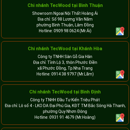
Chi nhánh
TecWood tại Bình Thuận
Showroom Ngoại Nội Thất Hoàng Ái
Địa chỉ: Số 98 Lương Văn Năm
phường Bình Thuận, Lâm Đồng
Hotline:
0909 98 0624
(Mr.Ái)
Chi nhánh
TecWood tại Khánh Hòa
Công ty TNHH Sàn Gỗ Gia Hân
Địa chỉ: Tỉnh Lộ 3, thôn Phước Điền
xã Phước Đồng, Tp.Nha Trang
Hotline:
0914 38 9797
(Mr.Lãm)
Chi nhánh TecWood tại Bình Định
Công ty TNHH Đầu Tư Kiến Triệu Phát
Địa chỉ: Lô số 4 - LKO DA Đại Phú Gia, KĐT TM Bắc Sông Hà Thanh,
phường Quy Nhơn Đông
Hotline:
0931 91 4679
(Mr.Hoàng)