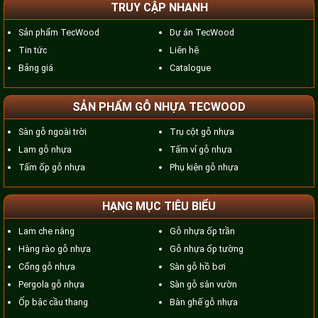
TRUY CẬP NHANH
Sản phẩm TecWood
Dự án TecWood
Tin tức
Liên hệ
Bảng giá
Catalogue
SẢN PHẨM GỖ NHỰA TECWOOD
Sàn gỗ ngoài trời
Trụ cột gỗ nhựa
Lam gỗ nhựa
Tấm vỉ gỗ nhựa
Tấm ốp gỗ nhựa
Phụ kiện gỗ nhựa
HẠNG MỤC TIÊU BIỂU
Lam che nắng
Gỗ nhựa ốp trần
Hàng rào gỗ nhựa
Gỗ nhựa ốp tường
Cổng gỗ nhựa
Sàn gỗ hồ bơi
Pergola gỗ nhựa
Sàn gỗ sân vườn
Ốp bậc cầu thang
Bàn ghế gỗ nhựa