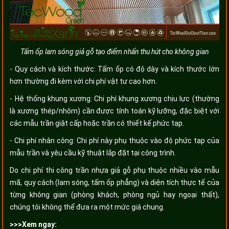
Tấm ốp lam sóng giả gỗ tạo điểm nhấn thu hút cho không gian
- Quy cách và kích thước: Tấm ốp có độ dày và kích thước lớn
hơn thường đi kèm với chi phí vật tư cao hơn.
- Hệ thống khung xương: Chi phí khung xương chịu lực (thường
là xương thép/nhôm) cần được tính toán kỹ lưỡng, đặc biệt với
các mẫu trần giật cấp hoặc trần có thiết kế phức tạp.
- Chi phí nhân công: Chi phí này phụ thuộc vào độ phức tạp của
mẫu trần và yêu cầu kỹ thuật lắp đặt tại công trình.
Do chi phí thi công trần nhựa giả gỗ phụ thuộc nhiều vào mẫu
mã, quy cách (lam sóng, tấm ốp phẳng) và diện tích thực tế của
từng không gian (phòng khách, phòng ngủ hay ngoại thất),
chúng tôi không thể đưa ra một mức giá chung.
>>>Xem ngay: