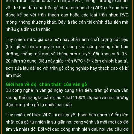
So với trần thạch cao/trần nhựa PVC (Thông thường): Chi phí
vật tư ban đầu của trần gỗ nhựa composite (WPC) sẽ cao hơn
đáng kể so với trần thạch cao hoặc các loại trần nhựa PVC
mỏng, thông thường khác. Đây là rào cản tài chính đầu tiên mà
nhiều gia đình cân nhắc.
Tuy nhiên, mức giá cao hơn này phản ánh chất lượng cốt liệu
(bột gỗ và nhựa nguyên sinh) cùng khả năng không cần bảo
dưỡng, chống mối mọt và kháng nước tuyệt đối trong suốt 15-
20 năm sử dụng. Điều này giúp trần WPC tiết kiệm chi phí bảo trì,
sơn sửa lâu dài so với trần gỗ công nghiệp hay thạch cao dễ bị
ẩm mốc.
Giới hạn về độ "chân thật" của vân gỗ
Dù công nghệ in vân gỗ ngày càng tiên tiến, trần gỗ nhựa vẫn
không thể mang lại cảm giác "thật" 100%, độ sâu và mùi hương
đặc trưng như gỗ tự nhiên cao cấp.
Tuy nhiên, vật liệu WPC lại giải quyết hoàn hảo nhược điểm lớn
nhất của gỗ tự nhiên là sự giãn nở, cong vênh và mối mọt do độ
ẩm và nhiệt độ. Đối với các công trình hiện đại, nơi yêu cầu độ