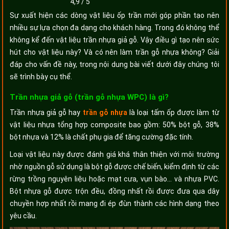
4,9
/
5
Sự xuất hiện các dòng vật liệu ốp trần mới góp phần tạo nên
nhiều sự lựa chọn đa dạng cho khách hàng. Trong đó không thể
không kể đến vật liệu trần nhựa giả gỗ. Vậy điều gì tạo nên sức
hút cho vật liệu này? Và có nên làm trần gỗ nhựa không? Giải
đáp cho vấn đề này, trong nội dung bài viết dưới đây chúng tôi
sẽ trình bày cụ thể.
Trần nhựa giả gỗ (trần gỗ nhựa WPC) là gì?
Trần nhựa giả gỗ hay
trần gỗ nhựa
là loại tấm ốp được làm từ
vật liệu nhựa tổng hợp composite bao gồm: 50% bột gỗ, 38%
bột nhựa và 12% là chất phụ gia để tăng cường đặc tính.
Loại vật liệu này được đánh giá khá thân thiện với môi trường
nhờ nguồn gỗ sử dụng là bột gỗ được chế biến, kiểm định từ các
rừng trồng nguyên liệu hoặc mạt cưa, vụn bào… và nhựa PVC.
Bột nhựa gỗ được trộn đều, đồng nhất rồi được đưa qua dây
chuyền hợp nhất rồi mang đi ép đùn thành các hình dạng theo
yêu cầu.