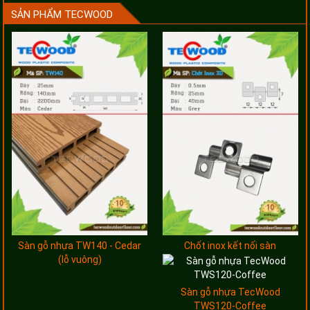
SẢN PHẨM TECWOOD
Sàn gỗ nhựa TW140 - Cedar
Chốt inox kết nối sàn
(lỗ vuông)
Sàn gỗ nhựa TecWood
TWS120-Coffee