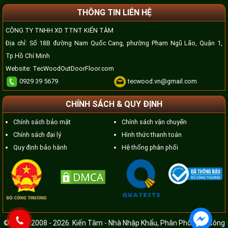
THÔNG TIN LIÊN HỆ
CÔNG TY TNHH XD TTNT KIẾN TÂM
Địa chỉ: Số 18B đường Nam Quốc Cang, phường Phạm Ngũ Lão, Quận 1,
Tp.Hồ Chí Minh
Website:
TecWoodOutDoorFloor.com
0929 39 5679
tecwood.vn@gmail.com
CHÍNH SÁCH & QUY ĐỊNH
Chính sách bảo mật
Chính sách vận chuyển
Chính sách đại lý
Hình thức thanh toán
Quy định bảo hành
Hệ thống phân phối
© Since 2008 - 2026. Kiến Tâm - Nhà Nhập Khẩu, Phân Phối, Thi Công