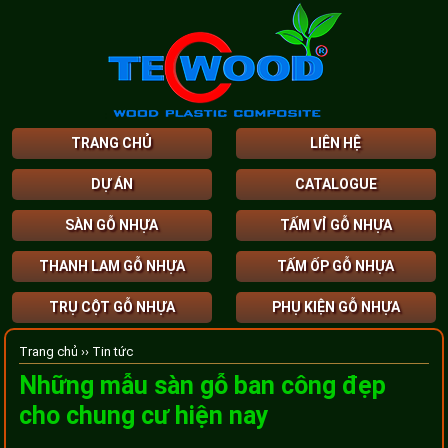
TRANG CHỦ
LIÊN HỆ
DỰ ÁN
CATALOGUE
SÀN GỖ NHỰA
TẤM VỈ GỖ NHỰA
THANH LAM GỖ NHỰA
TẤM ỐP GỖ NHỰA
TRỤ CỘT GỖ NHỰA
PHỤ KIỆN GỖ NHỰA
Trang chủ ››
Tin tức
Những mẫu sàn gỗ ban công đẹp
cho chung cư hiện nay