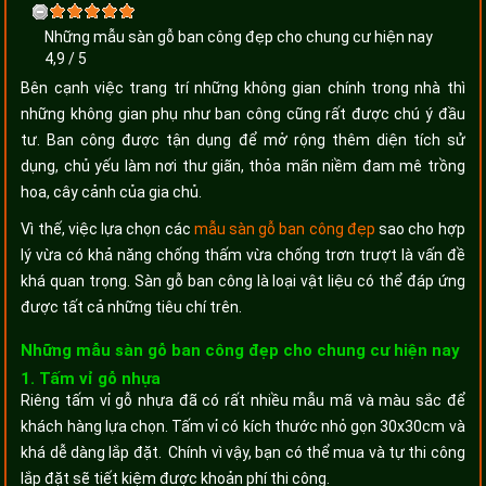
Những mẫu sàn gỗ ban công đẹp cho chung cư hiện nay
4,9
/
5
Bên cạnh việc trang trí những không gian chính trong nhà thì
những không gian phụ như ban công cũng rất được chú ý đầu
tư. Ban công được tận dụng để mở rộng thêm diện tích sử
dụng, chủ yếu làm nơi thư giãn, thỏa mãn niềm đam mê trồng
hoa, cây cảnh của gia chủ.
Vì thế, việc lựa chọn các
mẫu sàn gỗ ban công đẹp
sao cho hợp
lý vừa có khả năng chống thấm vừa chống trơn trượt là vấn đề
khá quan trọng. Sàn gỗ ban công là loại vật liệu có thể đáp ứng
được tất cả những tiêu chí trên.
Những mẫu sàn gỗ ban công đẹp cho chung cư hiện nay
1. Tấm vỉ gỗ nhựa
Riêng tấm vỉ gỗ nhựa đã có rất nhiều mẫu mã và màu sắc để
khách hàng lựa chọn. Tấm vỉ có kích thước nhỏ gọn 30x30cm và
khá dễ dàng lắp đặt. Chính vì vậy, bạn có thể mua và tự thi công
lắp đặt sẽ tiết kiệm được khoản phí thi công.