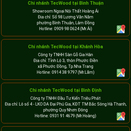
Chi nhánh
TecWood tại Bình Thuận
Showroom Ngoại Nội Thất Hoàng Ái
Địa chỉ: Số 98 Lương Văn Năm
phường Bình Thuận, Lâm Đồng
Hotline:
0909 98 0624
(Mr.Ái)
Chi nhánh
TecWood tại Khánh Hòa
Công ty TNHH Sàn Gỗ Gia Hân
Địa chỉ: Tỉnh Lộ 3, thôn Phước Điền
xã Phước Đồng, Tp.Nha Trang
Hotline:
0914 38 9797
(Mr.Lãm)
Chi nhánh TecWood tại Bình Định
Công ty TNHH Đầu Tư Kiến Triệu Phát
Địa chỉ: Lô số 4 - LKO DA Đại Phú Gia, KĐT TM Bắc Sông Hà Thanh,
phường Quy Nhơn Đông
Hotline:
0931 91 4679
(Mr.Hoàng)