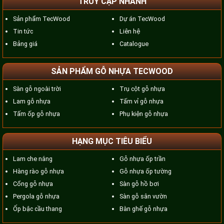
TRUY CẬP NHANH
Sản phẩm TecWood
Dự án TecWood
Tin tức
Liên hệ
Bảng giá
Catalogue
SẢN PHẨM GỖ NHỰA TECWOOD
Sàn gỗ ngoài trời
Trụ cột gỗ nhựa
Lam gỗ nhựa
Tấm vỉ gỗ nhựa
Tấm ốp gỗ nhựa
Phụ kiện gỗ nhựa
HẠNG MỤC TIÊU BIỂU
Lam che nắng
Gỗ nhựa ốp trần
Hàng rào gỗ nhựa
Gỗ nhựa ốp tường
Cổng gỗ nhựa
Sàn gỗ hồ bơi
Pergola gỗ nhựa
Sàn gỗ sân vườn
Ốp bậc cầu thang
Bàn ghế gỗ nhựa