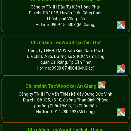
Công ty TNHH Đầu Tư Kiến Hồng Phát
Địa chỉ: Số 101B, Huyền Trân Công Chúa
Thành phố Vũng Tàu
Hotline:
0909 15 0308
(Mr.Giang)
Chi nhánh TecWood tại Cần Thơ
Công ty TNHH TMDV Kita Kiến Nam Phát
Địa chỉ: D2-25, Đường số 2, KDC Nam Long
quận Cái Răng, Tp.Cần Thơ
Hotline:
0938 67 4004
(Mr.Giác)
Chi nhánh
TecWood tại An Giang
Công ty TNHH Tư Vấn Thiết Kế Xây Dựng Đức Vinh
Địa chỉ: Số 105, tổ 18, đường Phan Đình Phùng
phường Châu Phú B, Tp.Châu Đốc
Hotline:
0914 280 492
(Mr.Long)
Chi nhánh
TecWood tại Bình Thuận