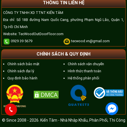
THÔNG TIN LIÊN HỆ
CÔNG TY TNHH XD TTNT KIẾN TÂM
Địa chỉ: Số 18B đường Nam Quốc Cang, phường Phạm Ngũ Lão, Quận 1,
Tp.Hồ Chí Minh
Website:
TecWoodOutDoorFloor.com
0929 39 5679
tecwood.vn@gmail.com
CHÍNH SÁCH & QUY ĐỊNH
Chính sách bảo mật
Chính sách vận chuyển
Chính sách đại lý
Hình thức thanh toán
Quy định bảo hành
Hệ thống phân phối
© Since 2008 - 2026. Kiến Tâm - Nhà Nhập Khẩu, Phân Phối, Thi Công
Gỗ Nhựa Tổng Hợp TecWood
.