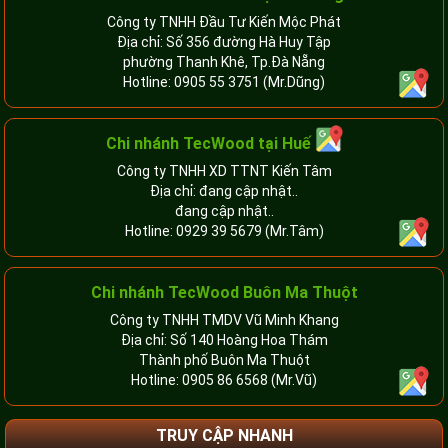
Công ty TNHH Đầu Tư Kiến Mộc Phát
Địa chỉ: Số 356 đường Hà Huy Tập
phường Thanh Khê, Tp.Đà Nẵng
Hotline:
0905 55 3751
(Mr.Dũng)
Chi nhánh TecWood tại Huế
Công ty TNHH XD TTNT Kiến Tâm
Địa chỉ: đang cập nhật..
đang cập nhật..
Hotline:
0929 39 5679
(Mr.Tâm)
Chi nhánh TecWood Buôn Ma Thuột
Công ty TNHH TMDV Vũ Minh Khang
Địa chỉ: Số 140 Hoàng Hoa Thám
Thành phố Buôn Ma Thuột
Hotline:
0905 86 6568
(Mr.Vũ)
TRUY CẬP NHANH