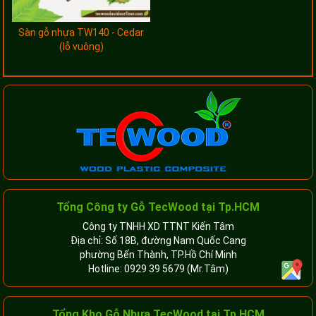
Sàn gỗ nhựa TW140 - Cedar
(lỗ vuông)
Tổng Công ty Gỗ TecWood tại Tp.HCM
Công ty TNHH XD TTNT Kiến Tâm
Địa chỉ: Số 18B, đường Nam Quốc Cang
phường Bến Thành, TP.Hồ Chí Minh
Hotline:
0929 39 5679
(Mr.Tâm)
Tổng Kho Gỗ Nhựa TecWood tại Tp.HCM