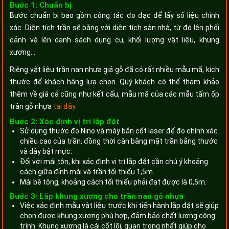
Bước 1: Chuẩn bị
Bước chuẩn bị bao gồm công tác đo đạc để lấy số liệu chính
xác. Diện tích trần sẽ bằng với diện tích sàn nhà, từ đó lên phối
cảnh và lên danh sách dụng cụ, khối lượng vật liệu, khung
xương…
Riêng vật liệu trần nan nhựa giả gỗ đã có rất nhiều mẫu mã, kích
thước để khách hàng lựa chọn. Quý khách có thể tham khảo
thêm về giá cả cũng như kết cấu, mẫu mã của các mẫu tấm ốp
trần gỗ nhựa
tại đây
.
Bước 2: Xác định vị trí lắp đặt
Sử dụng thước đo Nino và máy bắn cốt laser để đo chính xác
chiều cao của trần, đồng thời cân bằng mặt trần bằng thước
và dây bật mực.
Đối với mái tôn, khi xác định vị trí lắp đặt cần chú ý khoảng
cách giữa đỉnh mái và trần tối thiểu 1,5m.
Mái bê tông, khoảng cách tối thiểu phải đạt được là 0,5m.
Bước 3: Lắp khung xương cho trần nan gỗ nhựa
Việc xác định mẫu vật liệu trước khi tiến hành lắp đặt sẽ giúp
chọn được khung xương phù hợp, đảm bảo chất lượng công
trình. Khung xương là cái cốt lõi, quan trọng nhất giúp cho