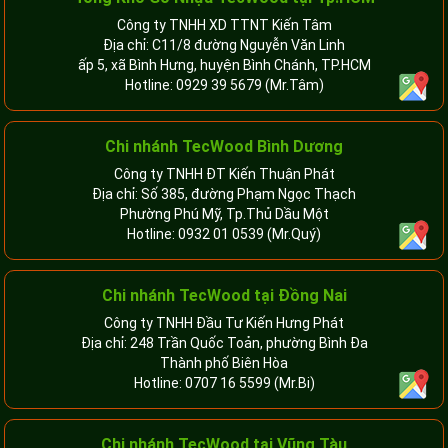
Công ty TNHH XD TTNT Kiến Tâm
Địa chỉ: C11/8 đường Nguyễn Văn Linh
ấp 5, xã Bình Hưng, huyện Bình Chánh, TP.HCM
Hotline:
0929 39 5679
(Mr.Tâm)
Chi nhánh TecWood Bình Dương
Công ty TNHH ĐT Kiến Thuận Phát
Địa chỉ: Số 385, đường Phạm Ngọc Thạch
Phường Phú Mỹ, Tp.Thủ Dầu Một
Hotline:
0932 01 0539
(Mr.Quý)
Chi nhánh TecWood tại Đồng Nai
Công ty TNHH Đầu Tư Kiến Hưng Phát
Địa chỉ: 248 Trần Quốc Toản, phường Bình Đa
Thành phố Biên Hòa
Hotline:
0707 16 5599
(Mr.Bi)
Chi nhánh TecWood tại Vũng Tàu