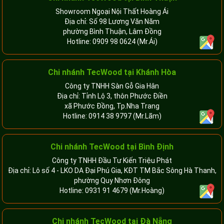
Showroom Ngoại Nội Thất Hoàng Ái
Địa chỉ: Số 98 Lương Văn Năm
phường Bình Thuận, Lâm Đồng
Hotline:
0909 98 0624
(Mr.Ái)
Chi nhánh
TecWood tại Khánh Hòa
Công ty TNHH Sàn Gỗ Gia Hân
Địa chỉ: Tỉnh Lộ 3, thôn Phước Điền
xã Phước Đồng, Tp.Nha Trang
Hotline:
0914 38 9797
(Mr.Lãm)
Chi nhánh TecWood tại Bình Định
Công ty TNHH Đầu Tư Kiến Triệu Phát
Địa chỉ: Lô số 4 - LKO DA Đại Phú Gia, KĐT TM Bắc Sông Hà Thanh,
phường Quy Nhơn Đông
Hotline:
0931 91 4679
(Mr.Hoàng)
Chi nhánh TecWood tại Đà Nẵng