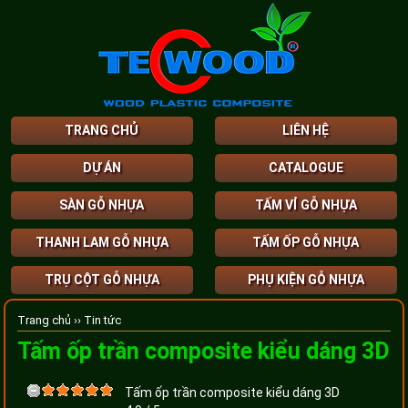
TRANG CHỦ
LIÊN HỆ
DỰ ÁN
CATALOGUE
SÀN GỖ NHỰA
TẤM VỈ GỖ NHỰA
THANH LAM GỖ NHỰA
TẤM ỐP GỖ NHỰA
TRỤ CỘT GỖ NHỰA
PHỤ KIỆN GỖ NHỰA
Trang chủ ››
Tin tức
Tấm ốp trần composite kiểu dáng 3D
Tấm ốp trần composite kiểu dáng 3D