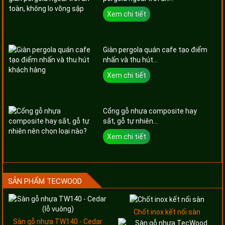
Xem chi tiết
Giàn pergola quán cafe tạo điểm
nhấn và thu hút...
Xem chi tiết
Cổng gỗ nhựa composite hay
sắt, gỗ tự nhiên...
Xem chi tiết
SẢN PHẨM TECWOOD
Chốt inox kết nối sàn
Sàn gỗ nhựa TW140 - Cedar