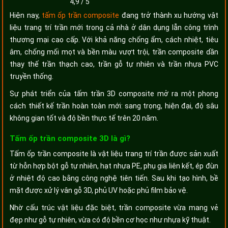
4,9
/
5
Hiện nay,
tấm ốp trần composite
đang trở thành xu hướng vật
liệu trang trí trần mới trong cả nhà ở dân dụng lẫn công trình
thương mại cao cấp. Với khả năng chống ẩm, cách nhiệt, tiêu
âm, chống mối mọt và bền màu vượt trội, trần composite dần
thay thế trần thạch cao, trần gỗ tự nhiên và trần nhựa PVC
truyền thống.
Sự phát triển của tấm trần 3D composite mở ra một phong
cách thiết kế trần hoàn toàn mới: sang trọng, hiện đại, độ sâu
không gian tốt và độ bền thực tế trên 20 năm.
Tấm ốp trần composite 3D là gì?
Tấm ốp trần composite là vật liệu trang trí trần được sản xuất
từ hỗn hợp bột gỗ tự nhiên, hạt nhựa PE, phụ gia liên kết, ép đùn
ở nhiệt độ cao bằng công nghệ tiên tiến. Sau khi tạo hình, bề
mặt được xử lý vân gỗ 3D, phủ UV hoặc phủ film bảo vệ.
Nhờ cấu trúc vật liệu đặc biệt, trần composite vừa mang vẻ
đẹp như gỗ tự nhiên, vừa có độ bền cơ học như nhựa kỹ thuật.