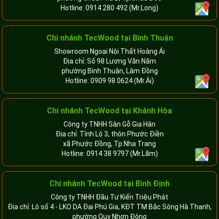
Hotline:
0914 280 492
(Mr.Long)
Chi nhánh
TecWood tại Bình Thuận
Showroom Ngoại Nội Thất Hoàng Ái
Địa chỉ: Số 98 Lương Văn Năm
phường Bình Thuận, Lâm Đồng
Hotline:
0909 98 0624
(Mr.Ái)
Chi nhánh
TecWood tại Khánh Hòa
Công ty TNHH Sàn Gỗ Gia Hân
Địa chỉ: Tỉnh Lộ 3, thôn Phước Điền
xã Phước Đồng, Tp.Nha Trang
Hotline:
0914 38 9797
(Mr.Lãm)
Chi nhánh TecWood tại Bình Định
Công ty TNHH Đầu Tư Kiến Triệu Phát
Địa chỉ: Lô số 4 - LKO DA Đại Phú Gia, KĐT TM Bắc Sông Hà Thanh,
phường Quy Nhơn Đông