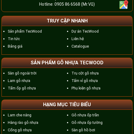
Hotline:
0905 86 6568
(Mr.Vũ)
TRUY CẬP NHANH
Sản phẩm TecWood
Dự án TecWood
Tin tức
Liên hệ
Bảng giá
Catalogue
SẢN PHẨM GỖ NHỰA TECWOOD
Sàn gỗ ngoài trời
Trụ cột gỗ nhựa
Lam gỗ nhựa
Tấm vỉ gỗ nhựa
Tấm ốp gỗ nhựa
Phụ kiện gỗ nhựa
HẠNG MỤC TIÊU BIỂU
Lam che nắng
Gỗ nhựa ốp trần
Hàng rào gỗ nhựa
Gỗ nhựa ốp tường
Cổng gỗ nhựa
Sàn gỗ hồ bơi