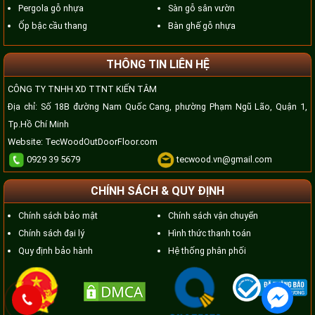
Pergola gỗ nhựa
Sàn gỗ sân vườn
Ốp bậc cầu thang
Bàn ghế gỗ nhựa
THÔNG TIN LIÊN HỆ
CÔNG TY TNHH XD TTNT KIẾN TÂM
Địa chỉ: Số 18B đường Nam Quốc Cang, phường Phạm Ngũ Lão, Quận 1,
Tp.Hồ Chí Minh
Website:
TecWoodOutDoorFloor.com
0929 39 5679
tecwood.vn@gmail.com
CHÍNH SÁCH & QUY ĐỊNH
Chính sách bảo mật
Chính sách vận chuyển
Chính sách đại lý
Hình thức thanh toán
Quy định bảo hành
Hệ thống phân phối