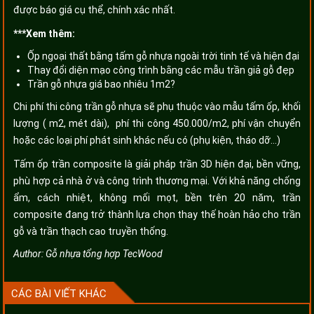
được báo giá cụ thể, chính xác nhất.
***Xem thêm:
Ốp ngoại thất bằng tấm gỗ nhựa ngoài trời tinh tế và hiện đại
Thay đổi diện mạo công trình bằng các mẫu trần giả gỗ đẹp
Trần gỗ nhựa giá bao nhiêu 1m2?
Chi phí thi công trần gỗ nhựa sẽ phụ thuộc vào mẫu tấm ốp, khối
lượng ( m2, mét dài), phí thi công 450.000/m2, phí vận chuyển
hoặc các loại phí phát sinh khác nếu có (phụ kiện, tháo dỡ...)
Tấm ốp trần composite là giải pháp trần 3D hiện đại, bền vững,
phù hợp cả nhà ở và công trình thương mại. Với khả năng chống
ẩm, cách nhiệt, không mối mọt, bền trên 20 năm, trần
composite đang trở thành lựa chọn thay thế hoàn hảo cho trần
gỗ và trần thạch cao truyền thống.
Author:
Gỗ nhựa tổng hợp TecWood
CÁC BÀI VIẾT KHÁC