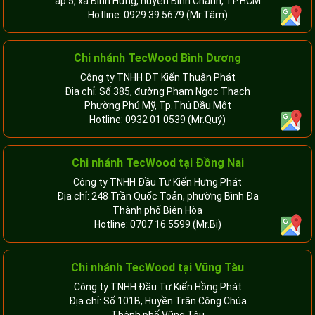
ấp 5, xã Bình Hưng, huyện Bình Chánh, TP.HCM
Hotline:
0929 39 5679
(Mr.Tâm)
Chi nhánh TecWood Bình Dương
Công ty TNHH ĐT Kiến Thuận Phát
Địa chỉ: Số 385, đường Phạm Ngọc Thạch
Phường Phú Mỹ, Tp.Thủ Dầu Một
Hotline:
0932 01 0539
(Mr.Quý)
Chi nhánh TecWood tại Đồng Nai
Công ty TNHH Đầu Tư Kiến Hưng Phát
Địa chỉ: 248 Trần Quốc Toản, phường Bình Đa
Thành phố Biên Hòa
Hotline:
0707 16 5599
(Mr.Bi)
Chi nhánh TecWood tại Vũng Tàu
Công ty TNHH Đầu Tư Kiến Hồng Phát
Địa chỉ: Số 101B, Huyền Trân Công Chúa
Thành phố Vũng Tàu