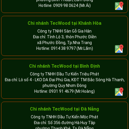
Hotline:
0909 98 0624
(Mr.Ái)
Chi nhánh
TecWood tại Khánh Hòa
Công ty TNHH Sàn Gỗ Gia Hân
Địa chỉ: Tỉnh Lộ 3, thôn Phước Điền
xã Phước Đồng, Tp.Nha Trang
Hotline:
0914 38 9797
(Mr.Lãm)
Chi nhánh TecWood tại Bình Định
Công ty TNHH Đầu Tư Kiến Triệu Phát
Địa chỉ: Lô số 4 - LKO DA Đại Phú Gia, KĐT TM Bắc Sông Hà Thanh,
phường Quy Nhơn Đông
Hotline:
0931 91 4679
(Mr.Hoàng)
Chi nhánh TecWood tại Đà Nẵng
Công ty TNHH Đầu Tư Kiến Mộc Phát
Địa chỉ: Số 356 đường Hà Huy Tập
phường Thanh Khê, Tp.Đà Nẵng