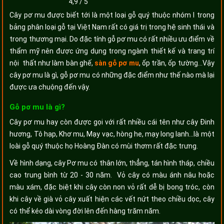
4,9
/
5
Cây pơ mu được biết tới là một loại gỗ quý thuộc nhóm I trong
bảng phân loại gỗ tại Việt Nam rất có giá trị trong hệ sinh thái và
trong thương mại. Do đặc tính gỗ pơ mu có rất nhiều ưu điểm về
thẩm mỹ nên được ứng dụng trong ngành thiết kế và trang trí
nội thất như làm bàn ghế,
sàn gỗ pơ mu
, ốp trần, ốp tường…Vậy
cây pơ mu là gì, gỗ pơ mu có những đặc điểm như thế nào mà lại
được ưa chuộng đến vậy.
Gỗ pơ mu là gì?
Cây pơ mu hay còn được gọi với rất nhiều cái tên như cây Đinh
hương, Tô hạp, Khơ mu, Mạy vạc, hòng he, mạy long lanh…là một
loài gỗ quý thuộc họ Hoàng Đàn có mùi thơm rất đặc trưng.
Về hình dạng, cây Pơ mu có thân lớn, thẳng, tán hình tháp, chiều
cao trung bình từ 20 - 30 năm. Vỏ cây có màu ánh nâu hoặc
màu xám, đặc biệt khi cây còn non vỏ rất dễ bị bong tróc, còn
khi cây về già vỏ cây xuất hiện các vết nứt theo chiều dọc, cây
có thể kéo dài vòng đời lên đến hàng trăm năm.