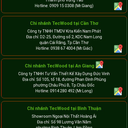
Hotline:
0909 15 0308
(Mr.Giang)
Chi nhánh TecWood tại Cần Thơ
Công ty TNHH TMDV Kita Kiến Nam Phát
Địa chỉ: D2-25, Đường số 2, KDC Nam Long
quận Cái Răng, Tp.Cần Thơ
Hotline:
0938 67 4004
(Mr.Giác)
Chi nhánh
TecWood tại An Giang
Công ty TNHH Tư Vấn Thiết Kế Xây Dựng Đức Vinh
Địa chỉ: Số 105, tổ 18, đường Phan Đình Phùng
phường Châu Phú B, Tp.Châu Đốc
Hotline:
0914 280 492
(Mr.Long)
Chi nhánh
TecWood tại Bình Thuận
Showroom Ngoại Nội Thất Hoàng Ái
Địa chỉ: Số 98 Lương Văn Năm
phường Bình Thuận, Lâm Đồng