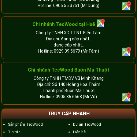
Hotline:
0905 55 3751
(Mr.Dũng)
Chi nhánh TecWood tại Huế
Công ty TNHH XD TTNT Kiến Tâm
Địa chỉ: đang cập nhật..
đang cập nhật..
Hotline:
0929 39 5679
(Mr.Tâm)
Chi nhánh TecWood Buôn Ma Thuột
Công ty TNHH TMDV Vũ Minh Khang
Địa chỉ: Số 140 Hoàng Hoa Thám
Thành phố Buôn Ma Thuột
Hotline:
0905 86 6568
(Mr.Vũ)
TRUY CẬP NHANH
Sản phẩm TecWood
Dự án TecWood
Tin tức
Liên hệ