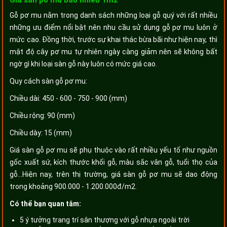
Giá sàn pơ mu bao nhiêu 1m2
Gỗ pơ mu nằm trong danh sách những loại gỗ quý với rất nhiều
những ưu điểm nổi bật nên nhu cầu sử dụng gỗ pơ mu luôn ở
mức cao. Đồng thời, trước sự khai thác bừa bãi như hiện nay, thì
mật độ cây pơ mu tự nhiên ngày càng giảm nên sẽ không bất
ngờ gì khi loại sàn gỗ này luôn có mức giá cao.
Quy cách sàn gỗ pơ mu:
Chiều dài: 450 - 600 - 750 - 900 (mm)
Chiều rộng: 90 (mm)
Chiều dày: 15 (mm)
Giá sàn gỗ pơ mu sẽ phụ thuộc vào rất nhiều yếu tố như nguồn
gốc xuất sứ, kích thước khối gỗ, màu sắc vân gỗ, tuổi thọ của
gỗ…Hiện nay, trên thị trường, giá sàn gỗ pơ mu sẽ dao động
trong khoảng 900.000 - 1.200.000đ/m2.
Có thể bạn quan tâm:
5 ý tưởng trang trí sân thượng với gỗ nhựa ngoài trời