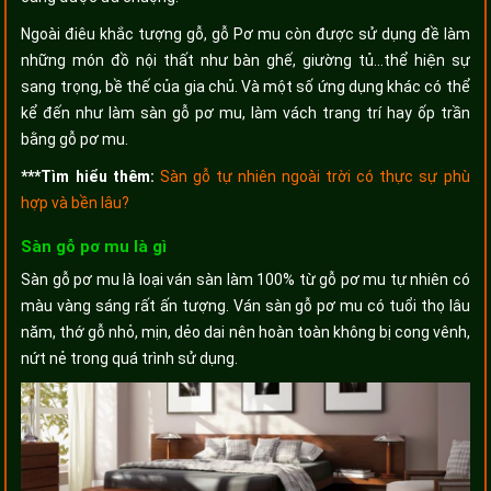
Ngoài điêu khắc tượng gỗ, gỗ Pơ mu còn được sử dụng đề làm
những món đồ nội thất như bàn ghế, giường tủ…thể hiện sự
sang trọng, bề thế của gia chủ. Và một số ứng dụng khác có thể
kể đến như làm sàn gỗ pơ mu, làm vách trang trí hay ốp trần
bằng gỗ pơ mu.
***Tìm hiểu thêm:
Sàn gỗ tự nhiên ngoài trời có thực sự phù
hợp và bền lâu?
Sàn gỗ pơ mu là gì
Sàn gỗ pơ mu là loại ván sàn làm 100% từ gỗ pơ mu tự nhiên có
màu vàng sáng rất ấn tượng. Ván sàn gỗ pơ mu có tuổi thọ lâu
năm, thớ gỗ nhỏ, mịn, dẻo dai nên hoàn toàn không bị cong vênh,
nứt nẻ trong quá trình sử dụng.