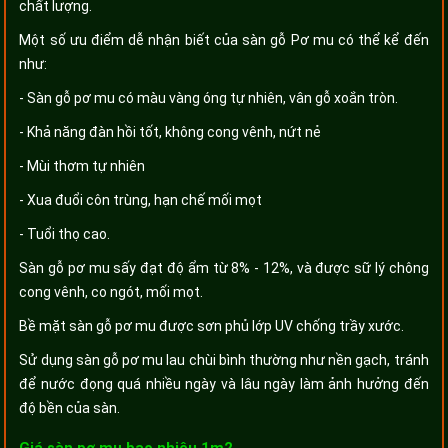
chất lượng.
Một số ưu điểm dễ nhận biết của sàn gỗ Pơ mu có thể kể đến
như:
- Sàn gỗ pơ mu có màu vàng óng tự nhiên, vân gỗ xoắn tròn.
- Khả năng đàn hồi tốt, không cong vênh, nứt nẻ
- Mùi thơm tự nhiên
- Xua đuổi côn trùng, hạn chế mối mọt
- Tuổi thọ cao.
Sàn gỗ pơ mu sấy đạt độ ẩm từ 8% - 12%, và được sữ lý chông
cong vênh, co ngót, mối mọt.
Bề mặt sàn gỗ pơ mu được sơn phủ lớp UV chống trầy xước.
Sử dụng sàn gỗ pơ mu lau chùi bình thường như nền gạch, tránh
để nước đọng quá nhiều ngày và lâu ngày làm ảnh hưởng đến
độ bền của sàn.