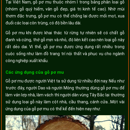
Tại Việt Nam, gỗ pơ mu thuộc nhóm I trong bảng phân loại gỗ
(nhóm gỗ quý hiếm, vân gỗ đẹp, giá trị kinh tế cao). Nhờ mùi
thơm đặc trưng, gỗ pơ mu có thể chống lại được mối mọt, xua
đuổi các loại côn trùng, có độ bền lâu dài.
Gỗ pơ mu khi được khai thác từ rừng tự nhiên sẽ có chất gỗ
đanh và cứng, thớ gỗ mịn và nhỏ, độ liên kết cao nên loại gỗ này
rất dẻo dai. Vì thế, gỗ pơ mu được ứng dụng rất nhiều trong
cuộc sống như làm đồ trang trí nội thất và phục vụ cho ngành
công nghiệp xuất khẩu.
Các ứng dụng của gỗ pơ mu
Gỗ pơ mu được người Việt ta sử dụng từ nhiều đời nay. Nếu như
trước đây, người Dao và người Mông thường dùng gỗ pơ mu để
làm ván lợp nhà, làm vách thì người dân vùng Tây Bắc lại thường
sử dụng loại gỗ này làm cột nhà, cầu thang, cánh cửa…Một vài
ứng dụng của gỗ pơ mu có thể kể đến hiện nay như: