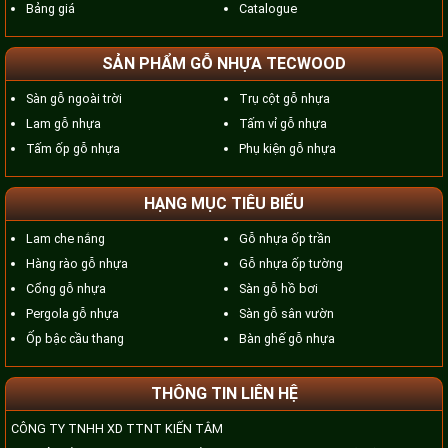
Bảng giá
Catalogue
SẢN PHẨM GỖ NHỰA TECWOOD
Sàn gỗ ngoài trời
Trụ cột gỗ nhựa
Lam gỗ nhựa
Tấm vỉ gỗ nhựa
Tấm ốp gỗ nhựa
Phụ kiện gỗ nhựa
HẠNG MỤC TIÊU BIỂU
Lam che nắng
Gỗ nhựa ốp trần
Hàng rào gỗ nhựa
Gỗ nhựa ốp tường
Cổng gỗ nhựa
Sàn gỗ hồ bơi
Pergola gỗ nhựa
Sàn gỗ sân vườn
Ốp bậc cầu thang
Bàn ghế gỗ nhựa
THÔNG TIN LIÊN HỆ
CÔNG TY TNHH XD TTNT KIẾN TÂM