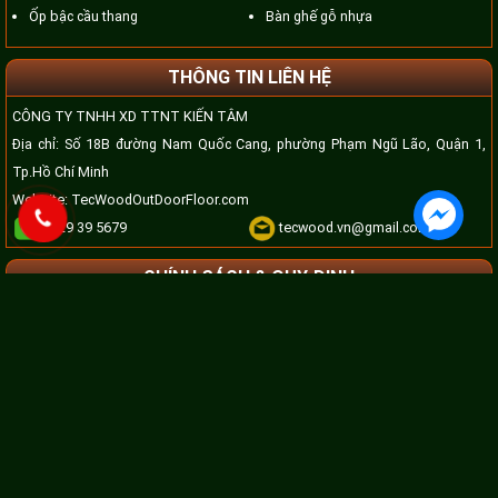
Ốp bậc cầu thang
Bàn ghế gỗ nhựa
THÔNG TIN LIÊN HỆ
CÔNG TY TNHH XD TTNT KIẾN TÂM
Địa chỉ: Số 18B đường Nam Quốc Cang, phường Phạm Ngũ Lão, Quận 1,
Tp.Hồ Chí Minh
Website:
TecWoodOutDoorFloor.com
0929 39 5679
tecwood.vn@gmail.com
CHÍNH SÁCH & QUY ĐỊNH
Chính sách bảo mật
Chính sách vận chuyển
Chính sách đại lý
Hình thức thanh toán
Quy định bảo hành
Hệ thống phân phối