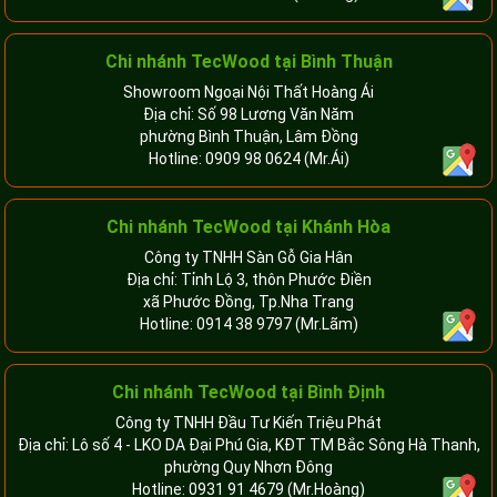
Chi nhánh
TecWood tại Bình Thuận
Showroom Ngoại Nội Thất Hoàng Ái
Địa chỉ: Số 98 Lương Văn Năm
phường Bình Thuận, Lâm Đồng
Hotline:
0909 98 0624
(Mr.Ái)
Chi nhánh
TecWood tại Khánh Hòa
Công ty TNHH Sàn Gỗ Gia Hân
Địa chỉ: Tỉnh Lộ 3, thôn Phước Điền
xã Phước Đồng, Tp.Nha Trang
Hotline:
0914 38 9797
(Mr.Lãm)
Chi nhánh TecWood tại Bình Định
Công ty TNHH Đầu Tư Kiến Triệu Phát
Địa chỉ: Lô số 4 - LKO DA Đại Phú Gia, KĐT TM Bắc Sông Hà Thanh,
phường Quy Nhơn Đông
Hotline:
0931 91 4679
(Mr.Hoàng)