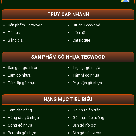
TRUY CẬP NHANH
Sản phẩm TecWood
Dự án TecWood
Tin tức
Liên hệ
Bảng giá
Catalogue
SẢN PHẨM GỖ NHỰA TECWOOD
Sàn gỗ ngoài trời
Trụ cột gỗ nhựa
Lam gỗ nhựa
Tấm vỉ gỗ nhựa
Tấm ốp gỗ nhựa
Phụ kiện gỗ nhựa
HẠNG MỤC TIÊU BIỂU
Lam che nắng
Gỗ nhựa ốp trần
Hàng rào gỗ nhựa
Gỗ nhựa ốp tường
Cổng gỗ nhựa
Sàn gỗ hồ bơi
Pergola gỗ nhựa
Sàn gỗ sân vườn