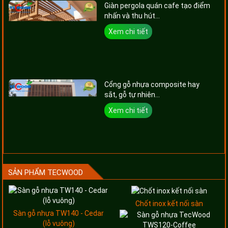
Giàn pergola quán cafe tạo điểm
nhấn và thu hút...
Xem chi tiết
Cổng gỗ nhựa composite hay
sắt, gỗ tự nhiên...
Xem chi tiết
SẢN PHẨM TECWOOD
Chốt inox kết nối sàn
Sàn gỗ nhựa TW140 - Cedar
(lỗ vuông)