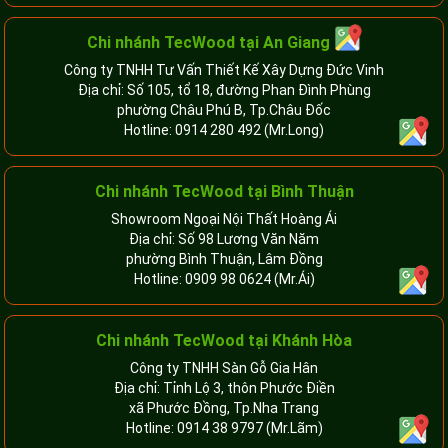
Chi nhánh
TecWood tại An Giang
Công ty TNHH Tư Vấn Thiết Kế Xây Dựng Đức Vinh
Địa chỉ: Số 105, tổ 18, đường Phan Đình Phùng
phường Châu Phú B, Tp.Châu Đốc
Hotline:
0914 280 492
(Mr.Long)
Chi nhánh
TecWood tại Bình Thuận
Showroom Ngoại Nội Thất Hoàng Ái
Địa chỉ: Số 98 Lương Văn Năm
phường Bình Thuận, Lâm Đồng
Hotline:
0909 98 0624
(Mr.Ái)
Chi nhánh
TecWood tại Khánh Hòa
Công ty TNHH Sàn Gỗ Gia Hân
Địa chỉ: Tỉnh Lộ 3, thôn Phước Điền
xã Phước Đồng, Tp.Nha Trang
Hotline:
0914 38 9797
(Mr.Lãm)