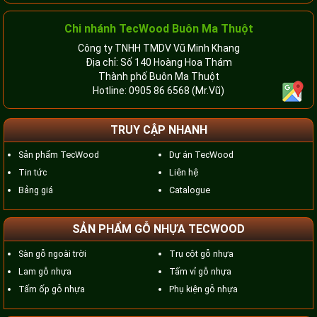
Chi nhánh TecWood Buôn Ma Thuột
Công ty TNHH TMDV Vũ Minh Khang
Địa chỉ: Số 140 Hoàng Hoa Thám
Thành phố Buôn Ma Thuột
Hotline:
0905 86 6568
(Mr.Vũ)
TRUY CẬP NHANH
Sản phẩm TecWood
Dự án TecWood
Tin tức
Liên hệ
Bảng giá
Catalogue
SẢN PHẨM GỖ NHỰA TECWOOD
Sàn gỗ ngoài trời
Trụ cột gỗ nhựa
Lam gỗ nhựa
Tấm vỉ gỗ nhựa
Tấm ốp gỗ nhựa
Phụ kiện gỗ nhựa