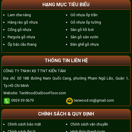
HẠNG MỤC TIÊU BIỂU
Lam che nắng
Gỗ nhựa ốp trần
Hàng rào gỗ nhựa
Gỗ nhựa ốp tường
Cổng gỗ nhựa
Sàn gỗ hồ bơi
Pergola gỗ nhựa
Sàn gỗ sân vườn
Ốp bậc cầu thang
Bàn ghế gỗ nhựa
THÔNG TIN LIÊN HỆ
CÔNG TY TNHH XD TTNT KIẾN TÂM
Địa chỉ: Số 18B đường Nam Quốc Cang, phường Phạm Ngũ Lão, Quận 1,
Tp.Hồ Chí Minh
Website:
TecWoodOutDoorFloor.com
0929 39 5679
tecwood.vn@gmail.com
CHÍNH SÁCH & QUY ĐỊNH
Chính sách bảo mật
Chính sách vận chuyển
Chính sách đại lý
Hình thức thanh toán