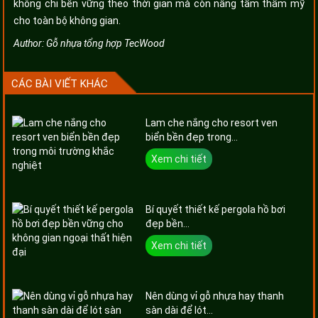
không chỉ bền vững theo thời gian mà còn nâng tầm thẩm mỹ
cho toàn bộ không gian.
Author:
Gỗ nhựa tổng hợp TecWood
CÁC BÀI VIẾT KHÁC
Lam che nắng cho resort ven
biển bền đẹp trong...
Xem chi tiết
Bí quyết thiết kế pergola hồ bơi
đẹp bền...
Xem chi tiết
Nên dùng vỉ gỗ nhựa hay thanh
sàn dài để lót...