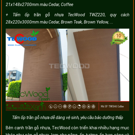
21x148x2700mm màu Cedar, Coffee
+ Tấm ốp trần gỗ nhựa TecWood TWZ220, quy cách
28x220x3000mm màu Cedar, Brown Teak, Brown Yellow, ...
Tấm ốp trần gỗ nhựa dễ dàng vệ sinh, yêu cầu bảo dưỡng thấp
Bên cạnh trần gỗ nhựa, TecWood còn triển khai nhiều hạng mục
khác như sàn gỗ nhựa, lam che nắng, ốp tường, ốp ban công và