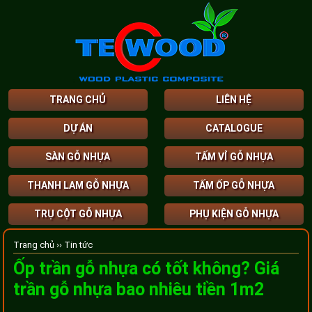
TRANG CHỦ
LIÊN HỆ
DỰ ÁN
CATALOGUE
SÀN GỖ NHỰA
TẤM VỈ GỖ NHỰA
THANH LAM GỖ NHỰA
TẤM ỐP GỖ NHỰA
TRỤ CỘT GỖ NHỰA
PHỤ KIỆN GỖ NHỰA
Trang chủ ››
Tin tức
Ốp trần gỗ nhựa có tốt không? Giá
trần gỗ nhựa bao nhiêu tiền 1m2