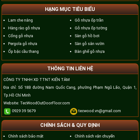
HẠNG MỤC TIÊU BIỂU
Lam che nắng
Gỗ nhựa ốp trần
Hàng rào gỗ nhựa
Gỗ nhựa ốp tường
Cổng gỗ nhựa
Sàn gỗ hồ bơi
Pergola gỗ nhựa
Sàn gỗ sân vườn
Ốp bậc cầu thang
Bàn ghế gỗ nhựa
THÔNG TIN LIÊN HỆ
CÔNG TY TNHH XD TTNT KIẾN TÂM
Địa chỉ: Số 18B đường Nam Quốc Cang, phường Phạm Ngũ Lão, Quận 1,
Tp.Hồ Chí Minh
Website:
TecWoodOutDoorFloor.com
0929 39 5679
tecwood.vn@gmail.com
CHÍNH SÁCH & QUY ĐỊNH
Chính sách bảo mật
Chính sách vận chuyển