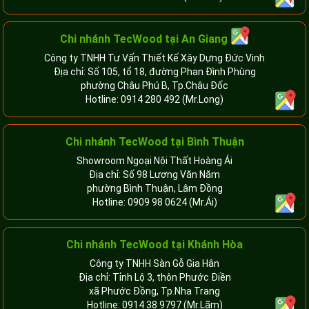
Chi nhánh
TecWood tại An Giang
Công ty TNHH Tư Vấn Thiết Kế Xây Dựng Đức Vinh
Địa chỉ: Số 105, tổ 18, đường Phan Đình Phùng
phường Châu Phú B, Tp.Châu Đốc
Hotline:
0914 280 492
(Mr.Long)
Chi nhánh
TecWood tại Bình Thuận
Showroom Ngoại Nội Thất Hoàng Ái
Địa chỉ: Số 98 Lương Văn Năm
phường Bình Thuận, Lâm Đồng
Hotline:
0909 98 0624
(Mr.Ái)
Chi nhánh
TecWood tại Khánh Hòa
Công ty TNHH Sàn Gỗ Gia Hân
Địa chỉ: Tỉnh Lộ 3, thôn Phước Điền
xã Phước Đồng, Tp.Nha Trang
Hotline:
0914 38 9797
(Mr.Lãm)