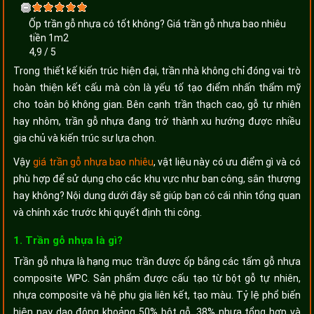
Ốp trần gỗ nhựa có tốt không? Giá trần gỗ nhựa bao nhiêu
tiền 1m2
4,9
/
5
Trong thiết kế kiến trúc hiện đại, trần nhà không chỉ đóng vai trò
hoàn thiện kết cấu mà còn là yếu tố tạo điểm nhấn thẩm mỹ
cho toàn bộ không gian. Bên cạnh trần thạch cao, gỗ tự nhiên
hay nhôm, trần gỗ nhựa đang trở thành xu hướng được nhiều
gia chủ và kiến trúc sư lựa chọn.
Vậy
giá trần gỗ nhựa bao nhiêu
, vật liệu này có ưu điểm gì và có
phù hợp để sử dụng cho các khu vực như ban công, sân thượng
hay không? Nội dung dưới đây sẽ giúp bạn có cái nhìn tổng quan
và chính xác trước khi quyết định thi công.
1. Trần gỗ nhựa là gì?
Trần gỗ nhựa là hạng mục trần được ốp bằng các tấm gỗ nhựa
composite WPC. Sản phẩm được cấu tạo từ bột gỗ tự nhiên,
nhựa composite và hệ phụ gia liên kết, tạo màu. Tỷ lệ phổ biến
hiện nay dao động khoảng 50% bột gỗ, 38% nhựa tổng hợp và