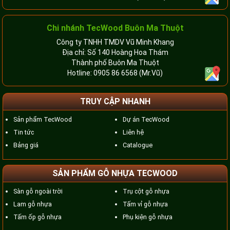
Chi nhánh TecWood Buôn Ma Thuột
Công ty TNHH TMDV Vũ Minh Khang
Địa chỉ: Số 140 Hoàng Hoa Thám
Thành phố Buôn Ma Thuột
Hotline:
0905 86 6568
(Mr.Vũ)
TRUY CẬP NHANH
Sản phẩm TecWood
Dự án TecWood
Tin tức
Liên hệ
Bảng giá
Catalogue
SẢN PHẨM GỖ NHỰA TECWOOD
Sàn gỗ ngoài trời
Trụ cột gỗ nhựa
Lam gỗ nhựa
Tấm vỉ gỗ nhựa
Tấm ốp gỗ nhựa
Phụ kiện gỗ nhựa