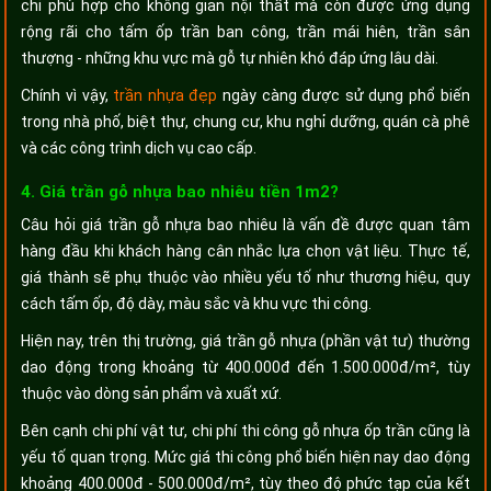
chỉ phù hợp cho không gian nội thất mà còn được ứng dụng
rộng rãi cho tấm ốp trần ban công, trần mái hiên, trần sân
thượng - những khu vực mà gỗ tự nhiên khó đáp ứng lâu dài.
Chính vì vậy,
trần nhựa đẹp
ngày càng được sử dụng phổ biến
trong nhà phố, biệt thự, chung cư, khu nghỉ dưỡng, quán cà phê
và các công trình dịch vụ cao cấp.
4. Giá trần gỗ nhựa bao nhiêu tiền 1m2?
Câu hỏi giá trần gỗ nhựa bao nhiêu là vấn đề được quan tâm
hàng đầu khi khách hàng cân nhắc lựa chọn vật liệu. Thực tế,
giá thành sẽ phụ thuộc vào nhiều yếu tố như thương hiệu, quy
cách tấm ốp, độ dày, màu sắc và khu vực thi công.
Hiện nay, trên thị trường, giá trần gỗ nhựa (phần vật tư) thường
dao động trong khoảng từ 400.000đ đến 1.500.000đ/m², tùy
thuộc vào dòng sản phẩm và xuất xứ.
Bên cạnh chi phí vật tư, chi phí thi công gỗ nhựa ốp trần cũng là
yếu tố quan trọng. Mức giá thi công phổ biến hiện nay dao động
khoảng 400.000đ - 500.000đ/m², tùy theo độ phức tạp của kết