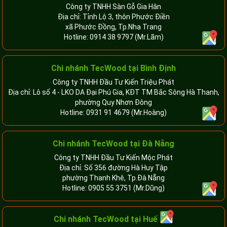
Công ty TNHH Sàn Gỗ Gia Hân
Địa chỉ: Tỉnh Lộ 3, thôn Phước Điền
xã Phước Đồng, Tp.Nha Trang
Hotline:
0914 38 9797
(Mr.Lãm)
Chi nhánh TecWood tại Bình Định
Công ty TNHH Đầu Tư Kiến Triệu Phát
Địa chỉ: Lô số 4 - LKO DA Đại Phú Gia, KĐT TM Bắc Sông Hà Thanh,
phường Quy Nhơn Đông
Hotline:
0931 91 4679
(Mr.Hoàng)
Chi nhánh TecWood tại Đà Nẵng
Công ty TNHH Đầu Tư Kiến Mộc Phát
Địa chỉ: Số 356 đường Hà Huy Tập
phường Thanh Khê, Tp.Đà Nẵng
Hotline:
0905 55 3751
(Mr.Dũng)
Chi nhánh TecWood tại Huế