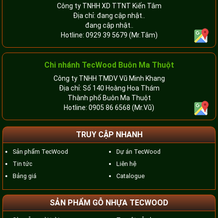
Công ty TNHH XD TTNT Kiến Tâm
Địa chỉ: đang cập nhật..
đang cập nhật..
Hotline:
0929 39 5679
(Mr.Tâm)
Chi nhánh TecWood Buôn Ma Thuột
Công ty TNHH TMDV Vũ Minh Khang
Địa chỉ: Số 140 Hoàng Hoa Thám
Thành phố Buôn Ma Thuột
Hotline:
0905 86 6568
(Mr.Vũ)
TRUY CẬP NHANH
Sản phẩm TecWood
Dự án TecWood
Tin tức
Liên hệ
Bảng giá
Catalogue
SẢN PHẨM GỖ NHỰA TECWOOD