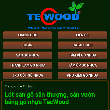
TRANG CHỦ
LIÊN HỆ
DỰ ÁN
CATALOGUE
SÀN GỖ NHỰA
TẤM VỈ GỖ NHỰA
THANH LAM GỖ NHỰA
TẤM ỐP GỖ NHỰA
TRỤ CỘT GỖ NHỰA
PHỤ KIỆN GỖ NHỰA
Trang chủ ››
Tin tức
Lót sàn gỗ sân thượng, sân vườn
bằng gỗ nhựa TecWood