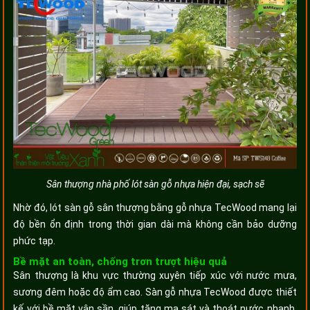
Sân thượng nhà phố lót sàn gỗ nhựa hiện đại, sạch sẽ
Nhờ đó, lót sàn gỗ sân thượng bằng gỗ nhựa TecWood mang lại
độ bền ổn định trong thời gian dài mà không cần bảo dưỡng
phức tạp.
Bề mặt an toàn, chống trơn trượt hiệu quả
Sân thượng là khu vực thường xuyên tiếp xúc với nước mưa,
sương đêm hoặc độ ẩm cao. Sàn gỗ nhựa TecWood được thiết
kế với bề mặt vân sần, giúp tăng ma sát và thoát nước nhanh,