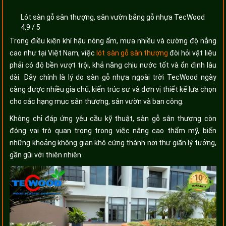
Lót sàn gỗ sân thượng, sân vườn bằng gỗ nhựa TecWood
4,9
/
5
Trong điều kiện khí hậu nóng ẩm, mưa nhiều và cường độ nắng
cao như tại Việt Nam, việc
lót sàn gỗ sân thượng
đòi hỏi vật liệu
phải có độ bền vượt trội, khả năng chịu nước tốt và ổn định lâu
dài. Đây chính là lý do sàn gỗ nhựa ngoài trời TecWood ngày
càng được nhiều gia chủ, kiến trúc sư và đơn vị thiết kế lựa chọn
cho các hạng mục sân thượng, sân vườn và ban công.
Không chỉ đáp ứng yêu cầu kỹ thuật, sàn gỗ sân thượng còn
đóng vai trò quan trọng trong việc nâng cao thẩm mỹ, biến
những khoảng không gian khô cứng thành nơi thư giãn lý tưởng,
gần gũi với thiên nhiên.