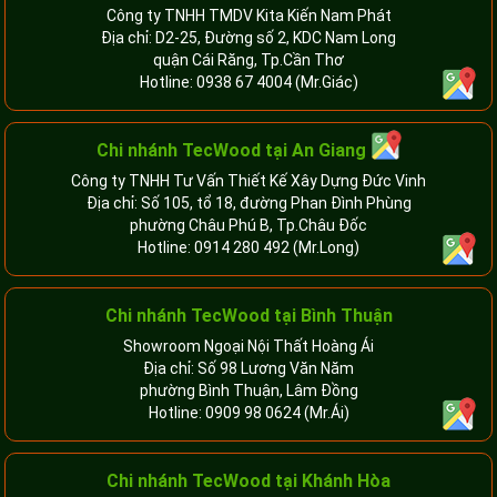
Công ty TNHH TMDV Kita Kiến Nam Phát
Địa chỉ: D2-25, Đường số 2, KDC Nam Long
quận Cái Răng, Tp.Cần Thơ
Hotline:
0938 67 4004
(Mr.Giác)
Chi nhánh
TecWood tại An Giang
Công ty TNHH Tư Vấn Thiết Kế Xây Dựng Đức Vinh
Địa chỉ: Số 105, tổ 18, đường Phan Đình Phùng
phường Châu Phú B, Tp.Châu Đốc
Hotline:
0914 280 492
(Mr.Long)
Chi nhánh
TecWood tại Bình Thuận
Showroom Ngoại Nội Thất Hoàng Ái
Địa chỉ: Số 98 Lương Văn Năm
phường Bình Thuận, Lâm Đồng
Hotline:
0909 98 0624
(Mr.Ái)
Chi nhánh
TecWood tại Khánh Hòa