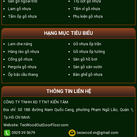
Sàn gỗ ngoài trời
Trụ cột gỗ nhựa
Lam gỗ nhựa
Tấm vỉ gỗ nhựa
Tấm ốp gỗ nhựa
Phụ kiện gỗ nhựa
HẠNG MỤC TIÊU BIỂU
Lam che nắng
Gỗ nhựa ốp trần
Hàng rào gỗ nhựa
Gỗ nhựa ốp tường
Cổng gỗ nhựa
Sàn gỗ hồ bơi
Pergola gỗ nhựa
Sàn gỗ sân vườn
Ốp bậc cầu thang
Bàn ghế gỗ nhựa
THÔNG TIN LIÊN HỆ
CÔNG TY TNHH XD TTNT KIẾN TÂM
Địa chỉ: Số 18B đường Nam Quốc Cang, phường Phạm Ngũ Lão, Quận 1,
Tp.Hồ Chí Minh
Website:
TecWoodOutDoorFloor.com
0929 39 5679
tecwood.vn@gmail.com