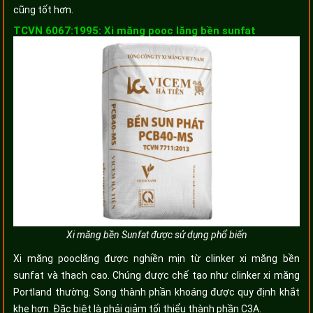
cũng tốt hơn.
TCVN 6067:1995: Xi măng pooc lăng bền sunfat
Xi măng bền Sunfat được sử dụng phổ biến
Xi măng pooclăng được nghiền mịn từ clinker xi măng bền
sunfat và thạch cao. Chúng được chế tạo như clinker xi măng
Portland thường. Song thành phần khoáng được quy định khắt
khe hơn. Đặc biệt là phải giảm tối thiểu thành phần C3A.