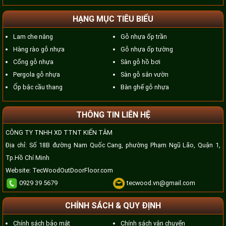
HẠNG MỤC TIÊU BIỂU
Lam che nắng
Gỗ nhựa ốp trần
Hàng rào gỗ nhựa
Gỗ nhựa ốp tường
Cổng gỗ nhựa
Sàn gỗ hồ bơi
Pergola gỗ nhựa
Sàn gỗ sân vườn
Ốp bậc cầu thang
Bàn ghế gỗ nhựa
THÔNG TIN LIÊN HỆ
CÔNG TY TNHH XD TTNT KIẾN TÂM
Địa chỉ: Số 18B đường Nam Quốc Cang, phường Phạm Ngũ Lão, Quận 1,
Tp.Hồ Chí Minh
Website:
TecWoodOutDoorFloor.com
0929 39 5679
tecwood.vn@gmail.com
CHÍNH SÁCH & QUY ĐỊNH
Chính sách bảo mật
Chính sách vận chuyển