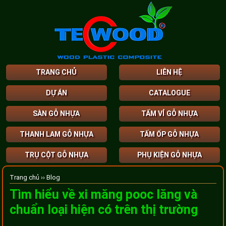
TRANG CHỦ
LIÊN HỆ
DỰ ÁN
CATALOGUE
SÀN GỖ NHỰA
TẤM VỈ GỖ NHỰA
THANH LAM GỖ NHỰA
TẤM ỐP GỖ NHỰA
TRỤ CỘT GỖ NHỰA
PHỤ KIỆN GỖ NHỰA
Trang chủ ››
Blog
Tìm hiểu về xi măng pooc lăng và
chuẩn loại hiện có trên thị trường