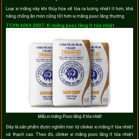
Loại xi măng này khi thủy hóa sẽ tỏa ra lượng nhiệt ít hơn, khả
năng chống ăn mòn cũng tốt hơn xi măng pooc lăng thường.
TCVN 6069:2007: Xi măng pooc lăng ít tỏa nhiệt
Mẫu xi măng Pooc lăng ít tỏa nhiệt
Đây là sản phẩm được nghiền mịn từ clinker xi măng ít tỏa nhiệt
và thạch cao. Theo đó, clinker xi măng pooc lăng ít tỏa nhiệt