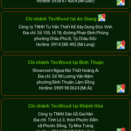
Hotline:
0938 67 4004
(Mr.Giác)
Chi nhánh
TecWood tại An Giang
Công ty TNHH Tư Vấn Thiết Kế Xây Dựng Đức Vinh
Địa chỉ: Số 105, tổ 18, đường Phan Đình Phùng
phường Châu Phú B, Tp.Châu Đốc
Hotline:
0914 280 492
(Mr.Long)
Chi nhánh
TecWood tại Bình Thuận
Showroom Ngoại Nội Thất Hoàng Ái
Địa chỉ: Số 98 Lương Văn Năm
phường Bình Thuận, Lâm Đồng
Hotline:
0909 98 0624
(Mr.Ái)
Chi nhánh
TecWood tại Khánh Hòa
Công ty TNHH Sàn Gỗ Gia Hân
Địa chỉ: Tỉnh Lộ 3, thôn Phước Điền
xã Phước Đồng, Tp.Nha Trang