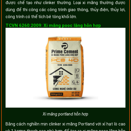
được chế tạo như clinker thường. Loại xi măng thường được
dùng để thi công các công trình giao thông, thủy điện, thủy lợi,
công trình có thể tích bê tông khối lớn.
TCVN 6260:2009: Xi măng pooc lăng hỗn hợp
Xi măng portland hỗn hợp
Bằng cách nghiền mịn clinker xi măng Portland với xỉ hạt lò cao
và 1 lượng thạch cao phù hợp để tạo ra xi măng pooc lăng hỗn