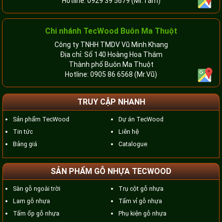
Hotline:
0929 39 5679
(Mr.Tâm)
Chi nhánh TecWood Buôn Ma Thuột
Công ty TNHH TMDV Vũ Minh Khang
Địa chỉ: Số 140 Hoàng Hoa Thám
Thành phố Buôn Ma Thuột
Hotline:
0905 86 6568
(Mr.Vũ)
TRUY CẬP NHANH
Sản phẩm TecWood
Dự án TecWood
Tin tức
Liên hệ
Bảng giá
Catalogue
SẢN PHẨM GỖ NHỰA TECWOOD
Sàn gỗ ngoài trời
Trụ cột gỗ nhựa
Lam gỗ nhựa
Tấm vỉ gỗ nhựa
Tấm ốp gỗ nhựa
Phụ kiện gỗ nhựa