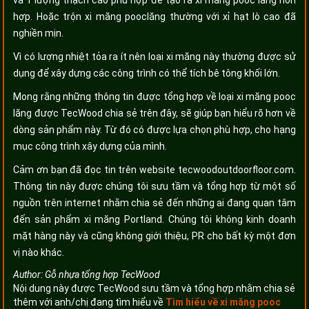
hợp. Hoặc trộn xi măng pooclăng thường với xỉ hạt lò cao đã
nghiền mịn.
Vì có lượng nhiệt tỏa ra ít nên loại xi măng này thường được sử
dụng để xây dựng các công trình có thể tích bê tông khối lớn.
Mong rằng những thông tin được tổng hợp về loại xi măng pooc
lăng được TecWood chia sẻ trên đây, sẽ giúp bạn hiểu rõ hơn về
dòng sản phẩm này. Từ đó có được lựa chọn phù hợp, cho hạng
mục công trình xây dựng của mình.
Cảm ơn bạn đã đọc tin trên website tecwoodoutdoorfloor.com.
Thông tin này được chúng tôi sưu tầm và tổng hợp từ một số
nguồn trên internet nhằm chia sẻ đến những ai đang quan tâm
đến sản phẩm xi măng Portland. Chúng tôi không kinh doanh
mặt hàng này và cũng không giới thiệu, PR cho bất kỳ một đơn
vị nào khác.
Author:
Gỗ nhựa tổng hợp TecWood
Nội dung này được TecWood sưu tầm và tổng hợp nhằm chia sẻ
thêm với anh/chị đang tìm hiểu về
Tìm hiểu về xi măng pooc