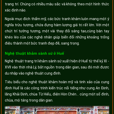
trang trí. Chúng có nhiều màu sắc và không theo một hình thức
xác định nào.
Ngoài mục đích thẩm mỹ, các bức tranh khảm luôn mang một ý
nghĩa trừu tượng, chứa đựng hàm lượng giá trị rất lớn. Với một
chút trí tưởng tượng, một vài thay đổi sáng tạo,cùng bàn tay
khéo léo của các nghệ nhân giúp biến đổi những khoảng trống
điệu thành một bức tranh đẹp đẽ, sang trọng.
Nghệ thuật khảm sành sứ ở Huế
Nghệ thuật trang trí khảm sành sứ xuất hiện ở Huế từ thế kỷ XI -
XVII vào thời nhà Lý, bắt nguồn trong dân gian, sau đó mới được
du nhập vào nghệ thuật cung đình.
Tiêu biểu cho nghệ thuật khảm hoàn mỹ và tinh xảo của cung
đình Huế là các công trình kiến trúc nổi tiếng như cung An Định,
lăng Khải Định, chùa Từ Hiếu, điện Hòn Chén… cùng một số đình,
chùa, mộ táng trong dân gian.