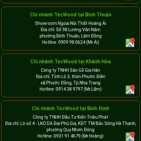
Chi nhánh
TecWood tại Bình Thuận
Showroom Ngoại Nội Thất Hoàng Ái
Địa chỉ: Số 98 Lương Văn Năm
phường Bình Thuận, Lâm Đồng
Hotline:
0909 98 0624
(Mr.Ái)
Chi nhánh
TecWood tại Khánh Hòa
Công ty TNHH Sàn Gỗ Gia Hân
Địa chỉ: Tỉnh Lộ 3, thôn Phước Điền
xã Phước Đồng, Tp.Nha Trang
Hotline:
0914 38 9797
(Mr.Lãm)
Chi nhánh TecWood tại Bình Định
Công ty TNHH Đầu Tư Kiến Triệu Phát
Địa chỉ: Lô số 4 - LKO DA Đại Phú Gia, KĐT TM Bắc Sông Hà Thanh,
phường Quy Nhơn Đông
Hotline:
0931 91 4679
(Mr.Hoàng)