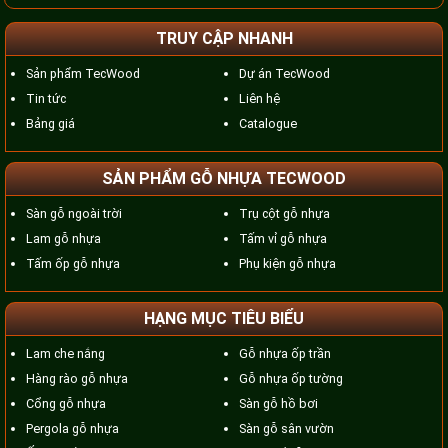
TRUY CẬP NHANH
Sản phẩm TecWood
Dự án TecWood
Tin tức
Liên hệ
Bảng giá
Catalogue
SẢN PHẨM GỖ NHỰA TECWOOD
Sàn gỗ ngoài trời
Trụ cột gỗ nhựa
Lam gỗ nhựa
Tấm vỉ gỗ nhựa
Tấm ốp gỗ nhựa
Phụ kiện gỗ nhựa
HẠNG MỤC TIÊU BIỂU
Lam che nắng
Gỗ nhựa ốp trần
Hàng rào gỗ nhựa
Gỗ nhựa ốp tường
Cổng gỗ nhựa
Sàn gỗ hồ bơi
Pergola gỗ nhựa
Sàn gỗ sân vườn