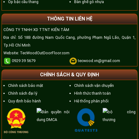
Ốp bậc cầu thang
Bàn ghế gỗ nhựa
THÔNG TIN LIÊN HỆ
CÔNG TY TNHH XD TTNT KIẾN TÂM
Địa chỉ: Số 18B đường Nam Quốc Cang, phường Phạm Ngũ Lão, Quận 1,
Tp.Hồ Chí Minh
Website:
TecWoodOutDoorFloor.com
0929 39 5679
tecwood.vn@gmail.com
CHÍNH SÁCH & QUY ĐỊNH
Chính sách bảo mật
Chính sách vận chuyển
Chính sách đại lý
Hình thức thanh toán
Quy định bảo hành
Hệ thống phân phối