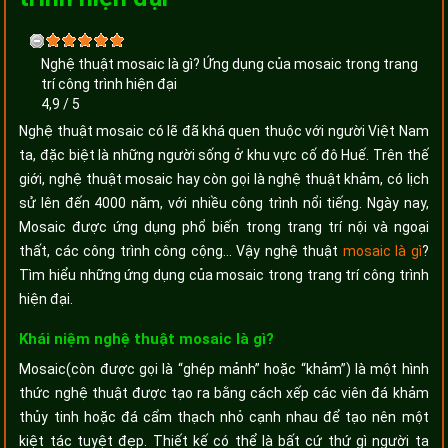
Nghệ thuật mosaic là gì? Ứng dụng của mosaic trong trang
trí công trình hiện đại
4,9
/
5
Nghệ thuật mosaic có lẽ đã khá quen thuộc với người Việt Nam
ta, đặc biệt là những người sống ở khu vực cố đô Huế. Trên thế
giới, nghệ thuật mosaic hay còn gọi là nghệ thuật khảm, có lịch
sử lên đến 4000 năm, với nhiều công trình nổi tiếng. Ngày nay,
Mosaic được ứng dụng phổ biến trong trang trí nội và ngoại
thất, các công trình công cộng... Vậy nghệ thuật
mosaic là gì
?
Tìm hiểu những ứng dụng của mosaic trong trang trí công trình
hiện đại.
Khái niệm nghệ thuật mosaic là gì?
Mosaic(còn được gọi là “ghép mảnh” hoặc “khảm”) là một hình
thức nghệ thuật được tạo ra bằng cách xếp các viên đá khảm
thủy tinh hoặc đá cẩm thạch nhỏ cạnh nhau để tạo nên một
kiệt tác tuyệt đẹp. Thiết kế có thể là bất cứ thứ gì người ta