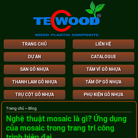
TRANG CHỦ
LIÊN HỆ
DỰ ÁN
CATALOGUE
SÀN GỖ NHỰA
TẤM VỈ GỖ NHỰA
THANH LAM GỖ NHỰA
TẤM ỐP GỖ NHỰA
TRỤ CỘT GỖ NHỰA
PHỤ KIỆN GỖ NHỰA
Trang chủ ››
Blog
Nghệ thuật mosaic là gì? Ứng dụng
của mosaic trong trang trí công
trình hiện đại