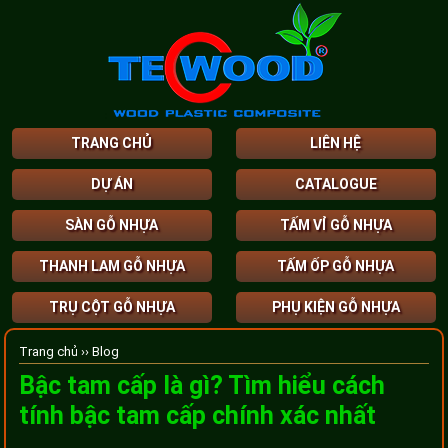
TRANG CHỦ
LIÊN HỆ
DỰ ÁN
CATALOGUE
SÀN GỖ NHỰA
TẤM VỈ GỖ NHỰA
THANH LAM GỖ NHỰA
TẤM ỐP GỖ NHỰA
TRỤ CỘT GỖ NHỰA
PHỤ KIỆN GỖ NHỰA
Trang chủ ››
Blog
Bậc tam cấp là gì? Tìm hiểu cách
tính bậc tam cấp chính xác nhất