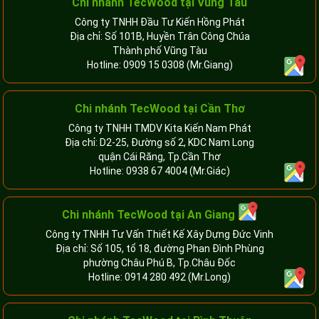
Chi nhánh TecWood tại Vũng Tàu
Công ty TNHH Đầu Tư Kiến Hồng Phát
Địa chỉ: Số 101B, Huyền Trân Công Chúa
Thành phố Vũng Tàu
Hotline:
0909 15 0308
(Mr.Giang)
Chi nhánh TecWood tại Cần Thơ
Công ty TNHH TMDV Kita Kiến Nam Phát
Địa chỉ: D2-25, Đường số 2, KDC Nam Long
quận Cái Răng, Tp.Cần Thơ
Hotline:
0938 67 4004
(Mr.Giác)
Chi nhánh
TecWood tại An Giang
Công ty TNHH Tư Vấn Thiết Kế Xây Dựng Đức Vinh
Địa chỉ: Số 105, tổ 18, đường Phan Đình Phùng
phường Châu Phú B, Tp.Châu Đốc
Hotline:
0914 280 492
(Mr.Long)