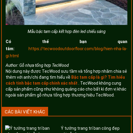
Mẫu bậc tam cấp kết hợp đèn led chiếu sáng
Có thể bạn quan
tâm:
https://tecwoodoutdoorfloor.com/blog/hien-nha-la-
gi.html
Author:
Gỗ nhựa tổng hợp TecWood
Nội dung này được TecWood sưu tầm và tổng hợp nhằm chia sẻ
thêm với anh/chị đang tìm hiểu về
Bậc tam cấp là gì? Tìm hiểu
cách tính bậc tam cấp chính xác nhất
. TecWood không cung
cấp sản phẩm cũng như không quảng cáo cho bất kì đơn vị khác
ngoài sản phẩm gỗ nhựa tổng hợp thương hiệu TecWood.
CÁC BÀI VIẾT KHÁC
Ý tưởng trang trí ban công đẹp