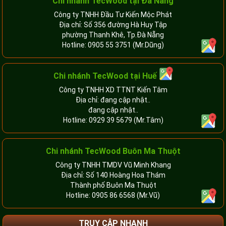
Chi nhánh TecWood tại Đà Nẵng
Công ty TNHH Đầu Tư Kiến Mộc Phát
Địa chỉ: Số 356 đường Hà Huy Tập
phường Thanh Khê, Tp.Đà Nẵng
Hotline:
0905 55 3751
(Mr.Dũng)
Chi nhánh TecWood tại Huế
Công ty TNHH XD TTNT Kiến Tâm
Địa chỉ: đang cập nhật..
đang cập nhật..
Hotline:
0929 39 5679
(Mr.Tâm)
Chi nhánh TecWood Buôn Ma Thuột
Công ty TNHH TMDV Vũ Minh Khang
Địa chỉ: Số 140 Hoàng Hoa Thám
Thành phố Buôn Ma Thuột
Hotline:
0905 86 6568
(Mr.Vũ)
TRUY CẬP NHANH