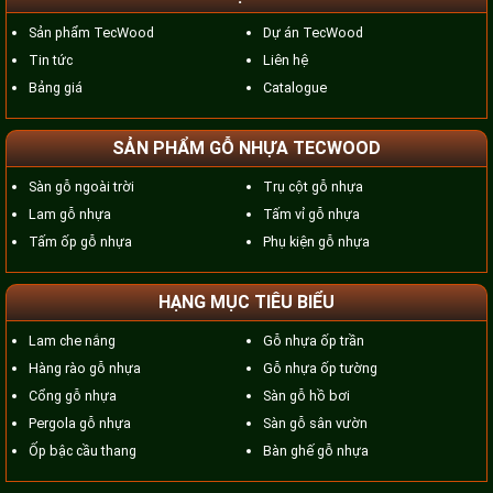
Sản phẩm TecWood
Dự án TecWood
Tin tức
Liên hệ
Bảng giá
Catalogue
SẢN PHẨM GỖ NHỰA TECWOOD
Sàn gỗ ngoài trời
Trụ cột gỗ nhựa
Lam gỗ nhựa
Tấm vỉ gỗ nhựa
Tấm ốp gỗ nhựa
Phụ kiện gỗ nhựa
HẠNG MỤC TIÊU BIỂU
Lam che nắng
Gỗ nhựa ốp trần
Hàng rào gỗ nhựa
Gỗ nhựa ốp tường
Cổng gỗ nhựa
Sàn gỗ hồ bơi
Pergola gỗ nhựa
Sàn gỗ sân vườn
Ốp bậc cầu thang
Bàn ghế gỗ nhựa