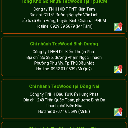
Tổng Kho Gỗ Nhựa TecWood tại Tp.HCM
Công ty TNHH XD TTNT Kiến Tâm
Địa chỉ: C11/8 đường Nguyễn Văn Linh
ấp 5, xã Bình Hưng, huyện Bình Chánh, TP.HCM
Hotline:
0929 39 5679
(Mr.Tâm)
Chi nhánh TecWood Bình Dương
Công ty TNHH ĐT Kiến Thuận Phát
Địa chỉ: Số 385, đường Phạm Ngọc Thạch
Phường Phú Mỹ, Tp.Thủ Dầu Một
Hotline:
0932 01 0539
(Mr.Quý)
Chi nhánh TecWood tại Đồng Nai
Công ty TNHH Đầu Tư Kiến Hưng Phát
Địa chỉ: 248 Trần Quốc Toản, phường Bình Đa
Thành phố Biên Hòa
Hotline:
0707 16 5599
(Mr.Bi)