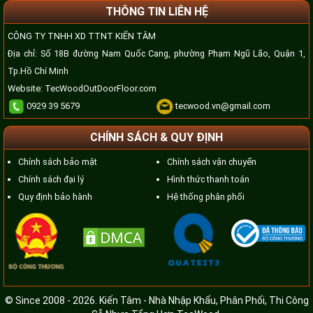
THÔNG TIN LIÊN HỆ
CÔNG TY TNHH XD TTNT KIẾN TÂM
Địa chỉ: Số 18B đường Nam Quốc Cang, phường Phạm Ngũ Lão, Quận 1,
Tp.Hồ Chí Minh
Website:
TecWoodOutDoorFloor.com
0929 39 5679
tecwood.vn@gmail.com
CHÍNH SÁCH & QUY ĐỊNH
Chính sách bảo mật
Chính sách vận chuyển
Chính sách đại lý
Hình thức thanh toán
Quy định bảo hành
Hệ thống phân phối
© Since 2008 - 2026. Kiến Tâm - Nhà Nhập Khẩu, Phân Phối, Thi Công