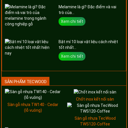
Melamine là gì? Đặc điểm và vai
trò của...
Xem chi tiết
Bật mí 10 loại vật liệu cách nhiệt
tốt nhất...
Xem chi tiết
SẢN PHẨM TECWOOD
Chốt inox kết nối sàn
Sàn gỗ nhựa TW140 - Cedar
(lỗ vuông)
Sàn gỗ nhựa TecWood
TWS120-Coffee