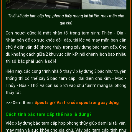
Thiết kế bậc tam cấp hợp phong thủy mang lại tài lộc, may mắn cho
gia chủ
Con người cũng là một nhân tố trong tam sinh: Thiên - Địa -
Nhân nên để có sức khỏe dồi dào, tài lộc và may mắn bạn cần
chú ý đến vấn để phong thủy trong xây dựng bậc tam cấp. Cho
dù khoảng cách giữa 2 khu vực cần kết nối chênh lệch bao nhiêu
thì số bậc phải luôn là số lẻ.
Hiện nay, các công trình nhà ở thay vì xây dựng 3 bậc như truyền
thống thì có thể xây 5 bậc tam cấp đại diện cho Kim - Mộc -
Thủy - Hỏa - Thổ và con số 5 rơi vào chữ “Sinh” mang lại phong
thủy tốt.
>>>Xem thêm:
Spec là gì? Vai trò của spec trong xây dựng
Cách tính bậc tam cấp thế nào là đúng?
Việc xây dựng bậc tam cấp hợp phong thủy giúp đem lại tài vận,
may mắn và sức khỏe cho gia chủ. Vậy bậc tam cấp tính như