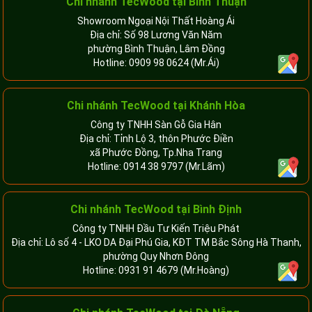
Chi nhánh
TecWood tại Bình Thuận
Showroom Ngoại Nội Thất Hoàng Ái
Địa chỉ: Số 98 Lương Văn Năm
phường Bình Thuận, Lâm Đồng
Hotline:
0909 98 0624
(Mr.Ái)
Chi nhánh
TecWood tại Khánh Hòa
Công ty TNHH Sàn Gỗ Gia Hân
Địa chỉ: Tỉnh Lộ 3, thôn Phước Điền
xã Phước Đồng, Tp.Nha Trang
Hotline:
0914 38 9797
(Mr.Lãm)
Chi nhánh TecWood tại Bình Định
Công ty TNHH Đầu Tư Kiến Triệu Phát
Địa chỉ: Lô số 4 - LKO DA Đại Phú Gia, KĐT TM Bắc Sông Hà Thanh,
phường Quy Nhơn Đông
Hotline:
0931 91 4679
(Mr.Hoàng)