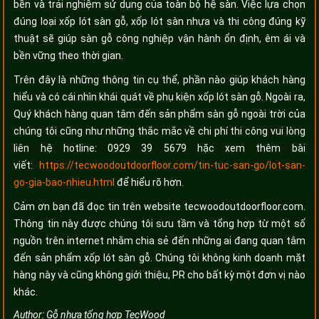
bền và trải nghiệm sử dụng của toàn bộ hệ sàn. Việc lựa chọn
đúng loại xốp lót sàn gỗ, xốp lót sàn nhựa và thi công đúng kỹ
thuật sẽ giúp sàn gỗ công nghiệp vận hành ổn định, êm ái và
bền vững theo thời gian.
Trên đây là những thông tin cụ thể, phần nào giúp khách hàng
hiểu và có cái nhìn khái quát về phụ kiện xốp lót sàn gỗ. Ngoài ra,
Quý khách hàng quan tâm đến sản phẩm sàn gỗ ngoài trời của
chúng tôi cũng như những thắc mắc về chi phí thi công vui lòng
liên hệ hotline: 0929 39 5679 hặc xem thêm bài
viết:
https://tecwoodoutdoorfloor.com/tin-tuc-san-go/lot-san-
go-gia-bao-nhieu.html
để hiểu rõ hơn.
Cảm ơn bạn đã đọc tin trên website tecwoodoutdoorfloor.com.
Thông tin này được chúng tôi sưu tầm và tổng hợp từ một số
nguồn trên internet nhằm chia sẻ đến những ai đang quan tâm
đến sản phẩm xốp lót sàn gỗ. Chúng tôi không kinh doanh mặt
hàng này và cũng không giới thiệu, PR cho bất kỳ một đơn vị nào
khác.
Author:
Gỗ nhựa tổng hợp TecWood