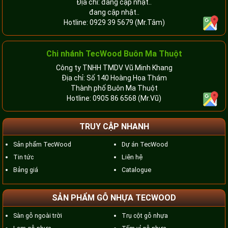
Địa chỉ: đang cập nhật..
đang cập nhật..
Hotline:
0929 39 5679
(Mr.Tâm)
Chi nhánh TecWood Buôn Ma Thuột
Công ty TNHH TMDV Vũ Minh Khang
Địa chỉ: Số 140 Hoàng Hoa Thám
Thành phố Buôn Ma Thuột
Hotline:
0905 86 6568
(Mr.Vũ)
TRUY CẬP NHANH
Sản phẩm TecWood
Dự án TecWood
Tin tức
Liên hệ
Bảng giá
Catalogue
SẢN PHẨM GỖ NHỰA TECWOOD
Sàn gỗ ngoài trời
Trụ cột gỗ nhựa