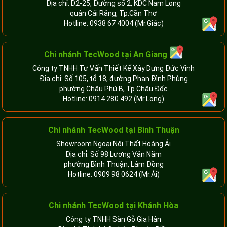
Địa chỉ: D2-25, Đường số 2, KDC Nam Long
quận Cái Răng, Tp.Cần Thơ
Hotline:
0938 67 4004
(Mr.Giác)
Chi nhánh
TecWood tại An Giang
Công ty TNHH Tư Vấn Thiết Kế Xây Dựng Đức Vinh
Địa chỉ: Số 105, tổ 18, đường Phan Đình Phùng
phường Châu Phú B, Tp.Châu Đốc
Hotline:
0914 280 492
(Mr.Long)
Chi nhánh
TecWood tại Bình Thuận
Showroom Ngoại Nội Thất Hoàng Ái
Địa chỉ: Số 98 Lương Văn Năm
phường Bình Thuận, Lâm Đồng
Hotline:
0909 98 0624
(Mr.Ái)
Chi nhánh
TecWood tại Khánh Hòa
Công ty TNHH Sàn Gỗ Gia Hân