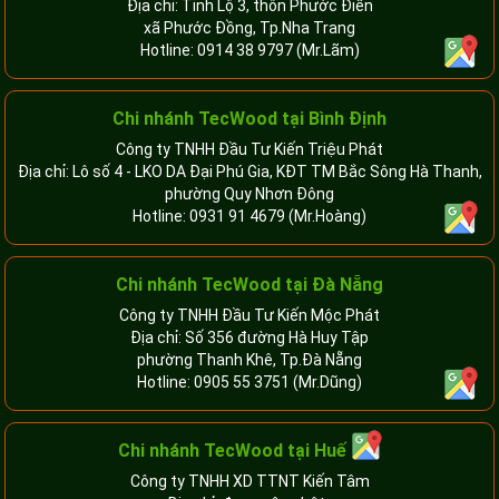
Địa chỉ: Tỉnh Lộ 3, thôn Phước Điền
xã Phước Đồng, Tp.Nha Trang
Hotline:
0914 38 9797
(Mr.Lãm)
Chi nhánh TecWood tại Bình Định
Công ty TNHH Đầu Tư Kiến Triệu Phát
Địa chỉ: Lô số 4 - LKO DA Đại Phú Gia, KĐT TM Bắc Sông Hà Thanh,
phường Quy Nhơn Đông
Hotline:
0931 91 4679
(Mr.Hoàng)
Chi nhánh TecWood tại Đà Nẵng
Công ty TNHH Đầu Tư Kiến Mộc Phát
Địa chỉ: Số 356 đường Hà Huy Tập
phường Thanh Khê, Tp.Đà Nẵng
Hotline:
0905 55 3751
(Mr.Dũng)
Chi nhánh TecWood tại Huế
Công ty TNHH XD TTNT Kiến Tâm