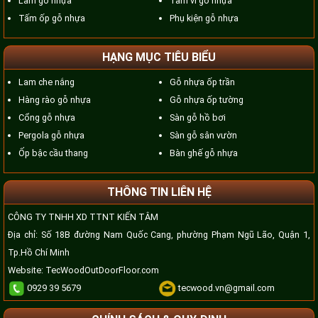
Lam gỗ nhựa
Tấm vỉ gỗ nhựa
Tấm ốp gỗ nhựa
Phụ kiện gỗ nhựa
HẠNG MỤC TIÊU BIỂU
Lam che nắng
Gỗ nhựa ốp trần
Hàng rào gỗ nhựa
Gỗ nhựa ốp tường
Cổng gỗ nhựa
Sàn gỗ hồ bơi
Pergola gỗ nhựa
Sàn gỗ sân vườn
Ốp bậc cầu thang
Bàn ghế gỗ nhựa
THÔNG TIN LIÊN HỆ
CÔNG TY TNHH XD TTNT KIẾN TÂM
Địa chỉ: Số 18B đường Nam Quốc Cang, phường Phạm Ngũ Lão, Quận 1,
Tp.Hồ Chí Minh
Website:
TecWoodOutDoorFloor.com
0929 39 5679
tecwood.vn@gmail.com