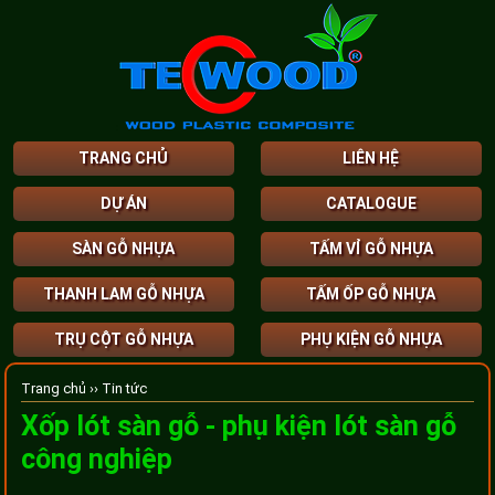
TRANG CHỦ
LIÊN HỆ
DỰ ÁN
CATALOGUE
SÀN GỖ NHỰA
TẤM VỈ GỖ NHỰA
THANH LAM GỖ NHỰA
TẤM ỐP GỖ NHỰA
TRỤ CỘT GỖ NHỰA
PHỤ KIỆN GỖ NHỰA
Trang chủ ››
Tin tức
Xốp lót sàn gỗ - phụ kiện lót sàn gỗ
công nghiệp