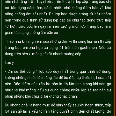
nền nhà tầng trệt. Tuy nhiên, trên thực tế, lớp xốp tráng bạc chỉ
có tác dụng cách âm, cách nhiệt chứ không đảm bảo về khả
năng chống ẩm tốt nhất. Do lớp bạc được tráng từ bột nhôm
nên trong quá trình sử dụng lớp bạc sẽ chịu tác động trực tiếp
từ hơi nước bốc lên gây ra hiện tượng mủn lớp tráng bạc làm
giảm tác dụng chống ẩm cần có.
Theo như kinh nghiệm của những đơn vị thi công lâu năn thì xốp
tráng bạc chỉ phù hợp sử dụng lót trên nền gạch men. Nếu sử
dụng trên nền xi măng sẽ rất nhanh xuống cấp.
Lưu ý:
- Chỉ có thể dùng 1 lớp xốp duy nhất trong quá trình sử dụng,
không chồng nhiều lớp cùng lúc để bù đắp sự thiếu hụt của cốt
nền. Đặc điểm của xốp lót sàn là độ lún cao trong khi sàn gỗ
nhựa lại khá mỏng, nếu sử dụng chồng nhiều lớp sẽ tạo nên sự
phập phồng khó chịu, đi lại không chắc chắn.
Dù không phải là hạng mục dễ nhìn thấy sau khi hoàn thiện, xốp
lót sàn gỗ lại là yếu tố nền tảng quyết định đến chất lượng, độ