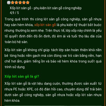
Xốp lót sàn gỗ - phụ kiện lót sàn gỗ công nghiệp
4,9
/
5
Trong quá trình thi công lót sàn gỗ công nghiệp, sàn gỗ nhựa
hay sàn hèm khóa,
xốp lót sàn gỗ
là phụ kiện kỹ thuật bắt buộc
nhưng thường bị xem nhẹ. Trên thực tế, lớp xốp này chính là yếu
tố quyết định đến độ ổn định, độ êm ái và tuổi thọ lâu dài của
toàn bộ hệ sàn.
Xốp lót sàn gỗ không chỉ giúp tách lớp sàn hoàn thiện khỏi nền
bê tông hoặc nền gạch mà còn đóng vai trò cân bằng nền, hạn
chế hơi ẩm, giảm tiếng ồn và bảo vệ hèm khóa trong suốt quá
trình sử dụng.
Xốp lót sàn gỗ là gì?
Xốp lót sàn gỗ là vật liệu dạng cuộn, thường được sản xuất từ
nhựa PE hoặc XPE, có độ đàn hồi cao, chuyên dùng để trải bên
dưới sàn gỗ công nghiệp, sàn gỗ nhựa hoặc xốp lót sàn nhựa
hèm khóa.