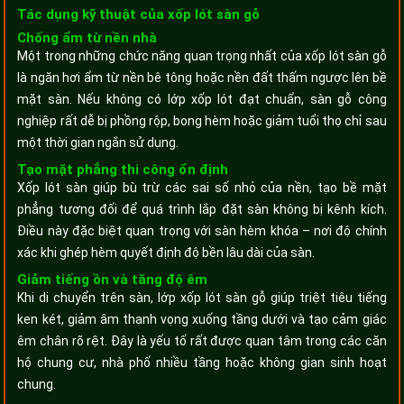
Tác dụng kỹ thuật của xốp lót sàn gỗ
Chống ẩm từ nền nhà
Một trong những chức năng quan trọng nhất của xốp lót sàn gỗ
là ngăn hơi ẩm từ nền bê tông hoặc nền đất thấm ngược lên bề
mặt sàn. Nếu không có lớp xốp lót đạt chuẩn, sàn gỗ công
nghiệp rất dễ bị phồng rộp, bong hèm hoặc giảm tuổi thọ chỉ sau
một thời gian ngắn sử dụng.
Tạo mặt phẳng thi công ổn định
Xốp lót sàn giúp bù trừ các sai số nhỏ của nền, tạo bề mặt
phẳng tương đối để quá trình lắp đặt sàn không bị kênh kích.
Điều này đặc biệt quan trọng với sàn hèm khóa – nơi độ chính
xác khi ghép hèm quyết định độ bền lâu dài của sàn.
Giảm tiếng ồn và tăng độ êm
Khi di chuyển trên sàn, lớp xốp lót sàn gỗ giúp triệt tiêu tiếng
ken két, giảm âm thanh vọng xuống tầng dưới và tạo cảm giác
êm chân rõ rệt. Đây là yếu tố rất được quan tâm trong các căn
hộ chung cư, nhà phố nhiều tầng hoặc không gian sinh hoạt
chung.