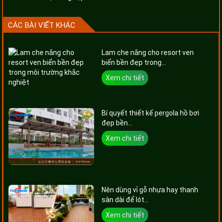
CÁC BÀI VIẾT KHÁC
Lam che nắng cho resort ven
biển bền đẹp trong...
Xem chi tiết
Bí quyết thiết kế pergola hồ bơi
đẹp bền...
Xem chi tiết
Nên dùng vỉ gỗ nhựa hay thanh
sàn dài để lót...
Xem chi tiết