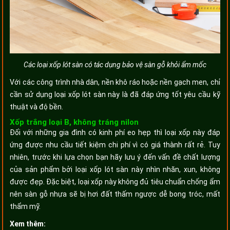
Các loại xốp lót sàn có tác dụng bảo vệ sàn gỗ khỏi ẩm mốc
Với các công trình nhà dân, nền khô ráo hoặc nền gạch men, chỉ
cần sử dụng loại xốp lót sàn này là đã đáp ứng tốt yêu cầu kỹ
thuật và độ bền.
Xốp trắng loại B, không tráng nilon
Đối với những gia đình có kinh phí eo hẹp thì loại xốp này đáp
ứng được nhu cầu tiết kiệm chi phí vì có giá thành rất rẻ. Tuy
nhiên, trước khi lựa chọn bạn hãy lưu ý đến vấn đề chất lượng
của sản phẩm bởi loại xốp lót sàn này nhìn nhăn, xun, không
được đẹp. Đặc biệt, loại xốp này không đủ tiêu chuẩn chống ẩm
nên sàn gỗ nhựa sẽ bị hơi đất thấm ngược dễ bong tróc, mất
thẩm mỹ.
Xem thêm: