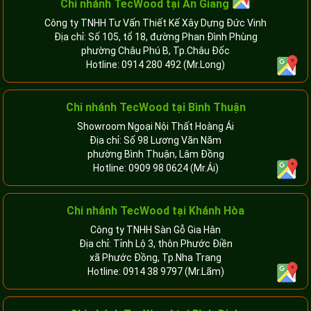
Chi nhánh
TecWood tại An Giang
Công ty TNHH Tư Vấn Thiết Kế Xây Dựng Đức Vinh
Địa chỉ: Số 105, tổ 18, đường Phan Đình Phùng
phường Châu Phú B, Tp.Châu Đốc
Hotline:
0914 280 492
(Mr.Long)
Chi nhánh
TecWood tại Bình Thuận
Showroom Ngoại Nội Thất Hoàng Ái
Địa chỉ: Số 98 Lương Văn Năm
phường Bình Thuận, Lâm Đồng
Hotline:
0909 98 0624
(Mr.Ái)
Chi nhánh
TecWood tại Khánh Hòa
Công ty TNHH Sàn Gỗ Gia Hân
Địa chỉ: Tỉnh Lộ 3, thôn Phước Điền
xã Phước Đồng, Tp.Nha Trang
Hotline:
0914 38 9797
(Mr.Lãm)