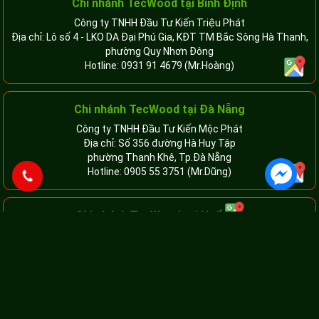
Chi nhánh TecWood tại Bình Định
Công ty TNHH Đầu Tư Kiến Triệu Phát
Địa chỉ: Lô số 4 - LKO DA Đại Phú Gia, KĐT TM Bắc Sông Hà Thanh,
phường Quy Nhơn Đông
Hotline:
0931 91 4679
(Mr.Hoàng)
Chi nhánh TecWood tại Đà Nẵng
Công ty TNHH Đầu Tư Kiến Mộc Phát
Địa chỉ: Số 356 đường Hà Huy Tập
phường Thanh Khê, Tp.Đà Nẵng
Hotline:
0905 55 3751
(Mr.Dũng)
Chi nhánh TecWood tại Huế
Công ty TNHH XD TTNT Kiến Tâm
Địa chỉ: đang cập nhật..
đang cập nhật..
Hotline:
0929 39 5679
(Mr.Tâm)