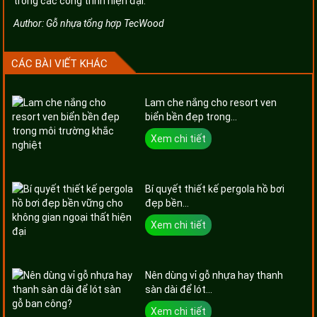
trong các công trình hiện đại.
Author:
Gỗ nhựa tổng hợp TecWood
CÁC BÀI VIẾT KHÁC
Lam che nắng cho resort ven
biển bền đẹp trong...
Xem chi tiết
Bí quyết thiết kế pergola hồ bơi
đẹp bền...
Xem chi tiết
Nên dùng vỉ gỗ nhựa hay thanh
sàn dài để lót...
Xem chi tiết