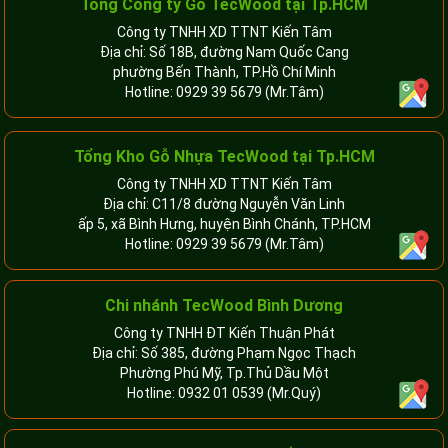
Tổng Công ty Gỗ TecWood tại Tp.HCM
Công ty TNHH XD TTNT Kiến Tâm
Địa chỉ: Số 18B, đường Nam Quốc Cang
phường Bến Thành, TP.Hồ Chí Minh
Hotline:
0929 39 5679
(Mr.Tâm)
Tổng Kho Gỗ Nhựa TecWood tại Tp.HCM
Công ty TNHH XD TTNT Kiến Tâm
Địa chỉ: C11/8 đường Nguyễn Văn Linh
ấp 5, xã Bình Hưng, huyện Bình Chánh, TP.HCM
Hotline:
0929 39 5679
(Mr.Tâm)
Chi nhánh TecWood Bình Dương
Công ty TNHH ĐT Kiến Thuận Phát
Địa chỉ: Số 385, đường Phạm Ngọc Thạch
Phường Phú Mỹ, Tp.Thủ Dầu Một
Hotline:
0932 01 0539
(Mr.Quý)