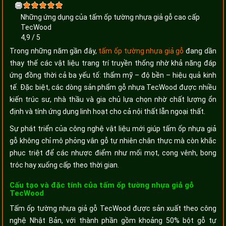
Những ứng dụng của tấm ốp tường nhựa giả gỗ cao cấp
TecWood
4,9
/
5
Trong những năm gần đây,
tấm ốp tường nhựa giả gỗ
đang dần
thay thế các vật liệu trang trí truyền thống nhờ khả năng đáp
ứng đồng thời cả ba yếu tố: thẩm mỹ – độ bền – hiệu quả kinh
tế. Đặc biệt, các dòng sản phẩm gỗ nhựa TecWood được nhiều
kiến trúc sư, nhà thầu và gia chủ lựa chọn nhờ chất lượng ổn
định và tính ứng dụng linh hoạt cho cả nội thất lẫn ngoại thất.
Sự phát triển của công nghệ vật liệu mới giúp tấm ốp nhựa giả
gỗ không chỉ mô phỏng vân gỗ tự nhiên chân thực mà còn khắc
phục triệt để các nhược điểm như mối mọt, cong vênh, bong
tróc hay xuống cấp theo thời gian.
Cấu tạo và đặc tính của tấm ốp tường nhựa giả gỗ
TecWood
Tấm ốp tường nhựa giả gỗ TecWood được sản xuất theo công
nghệ Nhật Bản, với thành phần gồm khoảng 50% bột gỗ tự