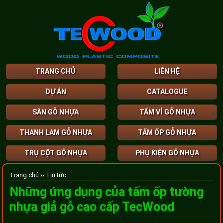
TRANG CHỦ
LIÊN HỆ
DỰ ÁN
CATALOGUE
SÀN GỖ NHỰA
TẤM VỈ GỖ NHỰA
THANH LAM GỖ NHỰA
TẤM ỐP GỖ NHỰA
TRỤ CỘT GỖ NHỰA
PHỤ KIỆN GỖ NHỰA
Trang chủ ››
Tin tức
Những ứng dụng của tấm ốp tường
nhựa giả gỗ cao cấp TecWood