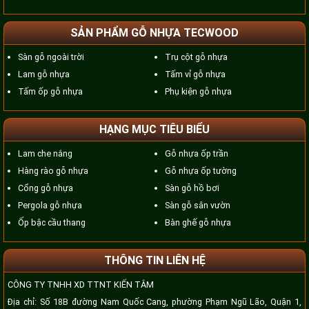
SẢN PHẨM GỖ NHỰA TECWOOD
Sàn gỗ ngoài trời
Trụ cột gỗ nhựa
Lam gỗ nhựa
Tấm vỉ gỗ nhựa
Tấm ốp gỗ nhựa
Phụ kiện gỗ nhựa
HẠNG MỤC TIÊU BIỂU
Lam che nắng
Gỗ nhựa ốp trần
Hàng rào gỗ nhựa
Gỗ nhựa ốp tường
Cổng gỗ nhựa
Sàn gỗ hồ bơi
Pergola gỗ nhựa
Sàn gỗ sân vườn
Ốp bậc cầu thang
Bàn ghế gỗ nhựa
THÔNG TIN LIÊN HỆ
CÔNG TY TNHH XD TTNT KIẾN TÂM
Địa chỉ: Số 18B đường Nam Quốc Cang, phường Phạm Ngũ Lão, Quận 1,