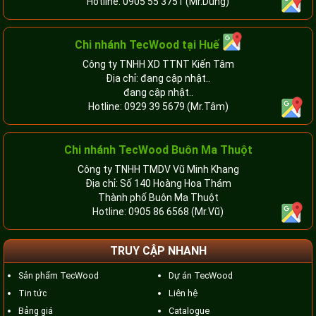
Hotline:
0905 55 3751
(Mr.Dũng)
Chi nhánh TecWood tại Huế
Công ty TNHH XD TTNT Kiến Tâm
Địa chỉ: đang cập nhật..
đang cập nhật..
Hotline:
0929 39 5679
(Mr.Tâm)
Chi nhánh TecWood Buôn Ma Thuột
Công ty TNHH TMDV Vũ Minh Khang
Địa chỉ: Số 140 Hoàng Hoa Thám
Thành phố Buôn Ma Thuột
Hotline:
0905 86 6568
(Mr.Vũ)
TRUY CẬP NHANH
Sản phẩm TecWood
Dự án TecWood
Tin tức
Liên hệ
Bảng giá
Catalogue