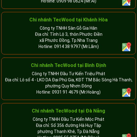
Hotline:
0909 98 0624
(Mr.Ái)
Chi nhánh
TecWood tại Khánh Hòa
Công ty TNHH Sàn Gỗ Gia Hân
Địa chỉ: Tỉnh Lộ 3, thôn Phước Điền
xã Phước Đồng, Tp.Nha Trang
Hotline:
0914 38 9797
(Mr.Lãm)
Chi nhánh TecWood tại Bình Định
Công ty TNHH Đầu Tư Kiến Triệu Phát
Địa chỉ: Lô số 4 - LKO DA Đại Phú Gia, KĐT TM Bắc Sông Hà Thanh,
phường Quy Nhơn Đông
Hotline:
0931 91 4679
(Mr.Hoàng)
Chi nhánh TecWood tại Đà Nẵng
Công ty TNHH Đầu Tư Kiến Mộc Phát
Địa chỉ: Số 356 đường Hà Huy Tập
phường Thanh Khê, Tp.Đà Nẵng