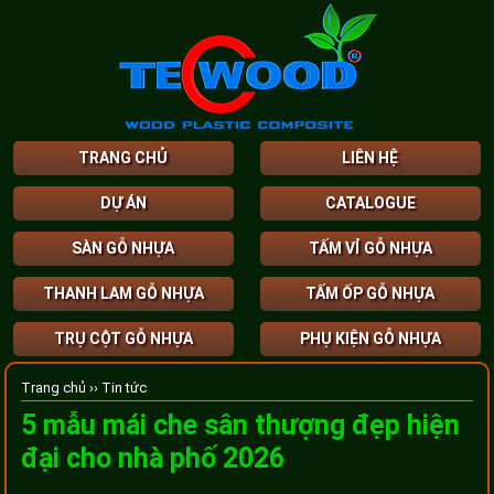
TRANG CHỦ
LIÊN HỆ
DỰ ÁN
CATALOGUE
SÀN GỖ NHỰA
TẤM VỈ GỖ NHỰA
THANH LAM GỖ NHỰA
TẤM ỐP GỖ NHỰA
TRỤ CỘT GỖ NHỰA
PHỤ KIỆN GỖ NHỰA
Trang chủ ››
Tin tức
5 mẫu mái che sân thượng đẹp hiện
đại cho nhà phố 2026