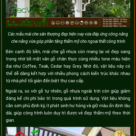
Các mẫu mái che sân thượng đẹp hiện nay vừa đáp ứng công năng
che nắng vừa góp phần tăng thẩm mỹ cho ngoại thất công trình
Bên cạnh độ bền, mái che gỗ nhựa còn mang lại vẻ đẹp sang
trọng nhờ bề mặt vân gỗ chân thực cùng nhiều tone màu hiện
đại như Coffee, Teak, Cedar hay Grey. Nhờ đó, vật liệu này có
thể dễ dàng kết hợp với nhiều phong cách kiến trúc khác nhau
từ nhà phố tối giản đến biệt thự cao cấp.
Ngoài ra, so với gỗ tự nhiên, gỗ nhựa ngoài trời còn giúp giảm
đáng kể chi phí bảo trì trong quá trình sử dụng. Vật liệu không
cần sơn phủ định kỳ, ít phát sinh hư hỏng và giữ màu ổn định lâu
dài, giúp công trình luôn duy trì được vẻ đẹp thẩm mỹ theo thời
gian.