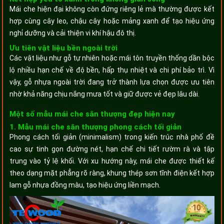
Mái che hiện đại không còn đứng riêng lẻ mà thường được kết
hợp cùng cây leo, chậu cây hoặc mảng xanh để tạo hiệu ứng
nghỉ dưỡng và cải thiện vi khí hậu đô thị.
Ưu tiên vật liệu bền ngoài trời
Các vật liệu như gỗ tự nhiên hoặc mái tôn truyền thống dần bộc
lộ nhiều hạn chế về độ bền, hấp thụ nhiệt và chi phí bảo trì. Vì
vậy, gỗ nhựa ngoài trời đang trở thành lựa chọn được ưu tiên
nhờ khả năng chịu nắng mưa tốt và giữ được vẻ đẹp lâu dài.
Một số mẫu mái che sân thượng đẹp hiện nay
1. Mẫu mái che sân thượng phong cách tối giản
Phong cách tối giản (minimalism) trong kiến trúc nhà phố đề
cao sự tinh gọn đường nét, hạn chế chi tiết rườm rà và tập
trung vào tỷ lệ khối. Với xu hướng này, mái che được thiết kế
theo dạng mặt phẳng rõ ràng, khung thép sơn tĩnh điện kết hợp
lam gỗ nhựa đồng màu, tạo hiệu ứng liền mạch.