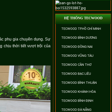
HỆ THỐNG TECWOOD
TECWOOD TP.HỒ CHÍ MINH
TECWOOD BÌNH DƯƠNG
các phụ gia chuyên dụng. Sự
chịu thời tiết vượt trội của
TECWOOD ĐỒNG NAI
TECWOOD VŨNG TÀU
TECWOOD CẦN THƠ
TECWOOD BẠC LIÊU
TECWOOD BÌNH THUẬN
TECWOOD KHÁNH HÒA
TECWOOD BÌNH ĐỊNH
TECWOOD ĐÀ NẴNG