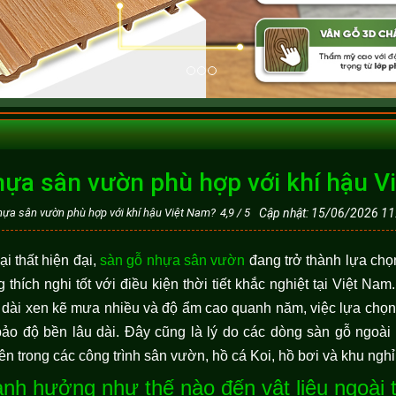
hựa sân vườn phù hợp với khí hậu V
hựa sân vườn phù hợp với khí hậu Việt Nam?
4,9
/
5
Cập nhật: 15/06/2026 11
i thất hiện đại,
sàn gỗ nhựa sân vườn
đang trở thành lựa chọ
thích nghi tốt với điều kiện thời tiết khắc nghiệt tại Việt Nam
dài xen kẽ mưa nhiều và độ ẩm cao quanh năm, việc lựa chọn v
o độ bền lâu dài. Đây cũng là lý do các dòng sàn gỗ ngoài t
ên trong các công trình sân vườn, hồ cá Koi, hồ bơi và khu ngh
nh hưởng như thế nào đến vật liệu ngoài t