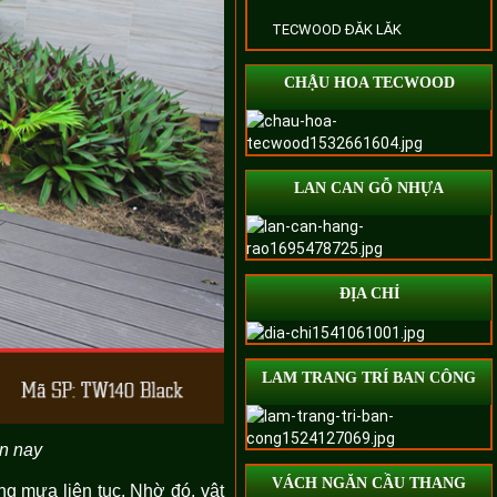
TECWOOD ĐĂK LĂK
CHẬU HOA TECWOOD
LAN CAN GỖ NHỰA
ĐỊA CHỈ
LAM TRANG TRÍ BAN CÔNG
ện nay
VÁCH NGĂN CẦU THANG
ng mưa liên tục. Nhờ đó, vật