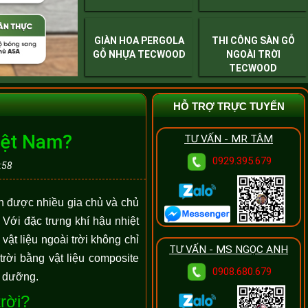
GIÀN HOA PERGOLA
THI CÔNG SÀN GỖ
GỖ NHỰA TECWOOD
NGOÀI TRỜI
TECWOOD
HỖ TRỢ TRỰC TUYẾN
iệt Nam?
TƯ VẤN - MR TÂM
0929.395.679
:58
n được nhiều gia chủ và chủ
. Với đặc trưng khí hậu nhiệt
ật liệu ngoài trời không chỉ
TƯ VẤN - MS NGỌC ANH
rời bằng vật liệu composite
0908.680.679
ỉ dưỡng.
rời?