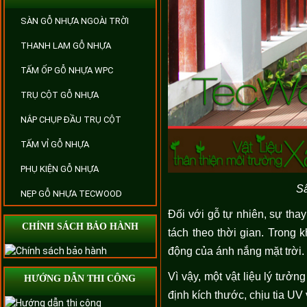
SÀN GỖ NHỰA NGOÀI TRỜI
THANH LAM GỖ NHỰA
TẤM ỐP GỖ NHỰA WPC
TRỤ CỘT GỖ NHỰA
NẮP CHỤP ĐẦU TRỤ CỘT
TẤM VỈ GỖ NHỰA
PHỤ KIỆN GỖ NHỰA
Sâ
NẸP GỖ NHỰA TECWOOD
Đối với gỗ tự nhiên, sự tha
CHÍNH SÁCH BẢO HÀNH
tách theo thời gian. Trong 
động của ánh nắng mặt trời.
Vì vậy, một vật liệu lý tư
HƯỚNG DẪN THI CÔNG
định kích thước, chịu tia UV v