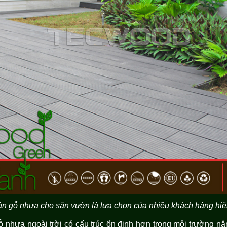
àn gỗ nhựa cho sân vườn là lựa chọn của nhiều khách hàng hi
ỗ nhựa ngoài trời có cấu trúc ổn định hơn trong môi trường nắ