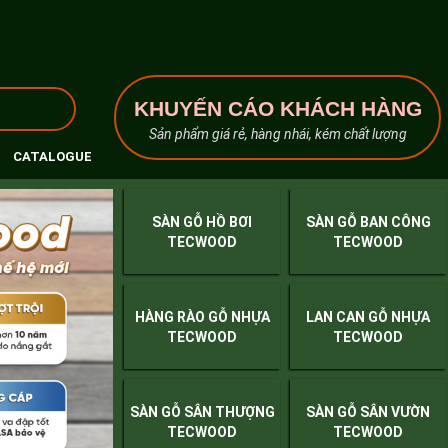
KHUYẾN CÁO KHÁCH HÀNG
Sản phẩm giá rẻ, hàng nhái, kém chất lượng
CATALOGUE
SÀN GỖ HỒ BƠI
SÀN GỖ BAN CÔNG
TECWOOD
TECWOOD
HÀNG RÀO GỖ NHỰA
LAN CAN GỖ NHỰA
TECWOOD
TECWOOD
SÀN GỖ SÂN THƯỢNG
SÀN GỖ SÂN VƯỜN
TECWOOD
TECWOOD