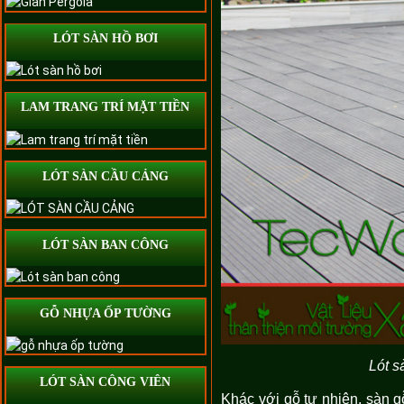
LÓT SÀN HỒ BƠI
LAM TRANG TRÍ MẶT TIỀN
LÓT SÀN CẦU CẢNG
LÓT SÀN BAN CÔNG
GỖ NHỰA ỐP TƯỜNG
Lót s
LÓT SÀN CÔNG VIÊN
Khác với gỗ tự nhiên, sàn g