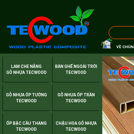
VỀ CHÚN
LAM CHE NẮNG
BÀN GHẾ NGOÀI TRỜI
GỖ NHỰA TECWOOD
TECWOOD
GỖ NHỰA ỐP TƯỜNG
GỖ NHỰA ỐP TRẦN
TECWOOD
TECWOOD
ỐP BẬC CẦU THANG
CHẬU HOA GỖ NHỰA
TECWOOD
TECWOOD