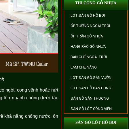
THI CÔNG GỖ NHỰA
LÓT SÀN GỖ HỒ BƠI
ỐP TƯỜNG NGOÀI TRỜI
ỐP TRẦN GỖ NHỰA
HÀNG RÀO GỖ NHỰA
BÀN GHẾ NGOÀI TRỜI
LAM CHE NẮNG
LÓT SÀN GỖ SÂN VƯỜN
ình
LÓT SÀN GỖ BAN CÔNG
 co ngót, cong vênh hoặc nứt
óng lên nhanh chóng dưới tác
SÀN GỖ SÂN THƯỢNG
SÀN GỖ LÓT CÔNG VIÊN
 về khả năng chống nước, ổn
SÀN GỖ LÓT HỒ BƠI