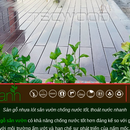
Sàn gỗ nhựa lót sân vườn chống nước tốt, thoát nước nhanh
 gỗ sân vườn
có khả năng chống nước tốt hơn đáng kể so với gỗ
i với môi trường ẩm ướt và hạn chế sự phát triển của nấm mốc.