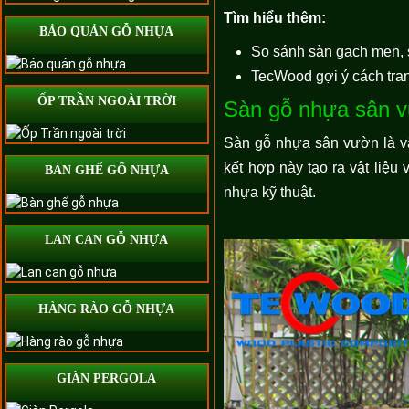
Tìm hiểu thêm:
BẢO QUẢN GỖ NHỰA
So sánh sàn gạch men, 
TecWood gợi ý cách trang
ỐP TRẦN NGOÀI TRỜI
Sàn gỗ nhựa sân v
Sàn gỗ nhựa sân vườn là vậ
kết hợp này tạo ra vật liệu
BÀN GHẾ GỖ NHỰA
nhựa kỹ thuật.
LAN CAN GỖ NHỰA
HÀNG RÀO GỖ NHỰA
GIÀN PERGOLA