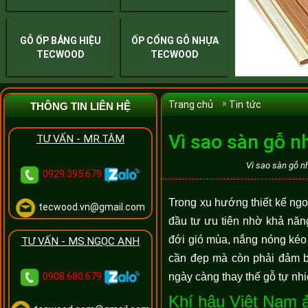
GỖ ỐP BẢNG HIỆU
ỐP CỔNG GỖ NHỰA
TECWOOD
TECWOOD
Trang chủ
Tin tức
THÔNG TIN LIÊN HỆ
Vì sao sàn gỗ n
TƯ VẤN - MR.TÂM
Vì sao sàn gỗ n
0929.395.679
Trong xu hướng thiết kế ngoạ
tecwood.vn@gmail.com
đầu tư ưu tiên nhờ khả năng 
đới gió mùa, nắng nóng kéo 
TƯ VẤN - MS.NGỌC ANH
cần đẹp mà còn phải đảm bả
0908.680.679
ngày càng thay thế gỗ tự nhi
Khí hậu Việt Nam ả