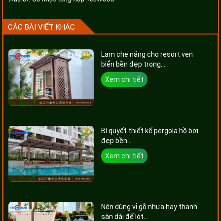
CÁC BÀI VIẾT KHÁC
Lam che nắng cho resort ven
biển bền đẹp trong...
Xem chi tiết
Bí quyết thiết kế pergola hồ bơi
đẹp bền...
Xem chi tiết
Nên dùng vỉ gỗ nhựa hay thanh
sàn dài để lót...