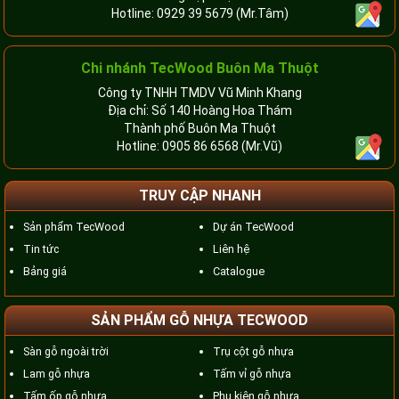
Hotline:
0929 39 5679
(Mr.Tâm)
Chi nhánh TecWood Buôn Ma Thuột
Công ty TNHH TMDV Vũ Minh Khang
Địa chỉ: Số 140 Hoàng Hoa Thám
Thành phố Buôn Ma Thuột
Hotline:
0905 86 6568
(Mr.Vũ)
TRUY CẬP NHANH
Sản phẩm TecWood
Dự án TecWood
Tin tức
Liên hệ
Bảng giá
Catalogue
SẢN PHẨM GỖ NHỰA TECWOOD
Sàn gỗ ngoài trời
Trụ cột gỗ nhựa
Lam gỗ nhựa
Tấm vỉ gỗ nhựa
Tấm ốp gỗ nhựa
Phụ kiện gỗ nhựa