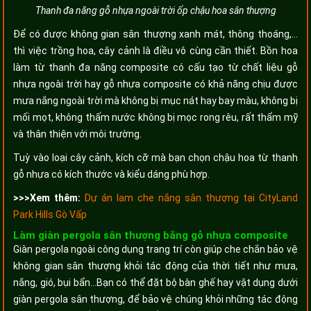
Thanh đa năng gỗ nhựa ngoài trời ốp chậu hoa sân thượng
Để có được không gian sân thượng xanh mát, thông thoáng,...
thì việc trồng hoa, cây cảnh là điều vô cùng cần thiết. Bồn hoa
làm từ thanh đa năng composite có cấu tạo từ chất liệu gỗ
nhựa ngoài trời hay gỗ nhựa composite có khả năng chịu được
mưa nắng ngoài trời mà không bị mục nát hay bay màu, không bị
mối mọt, không thấm nước không bị mọc rong rêu, rất thẩm mỹ
và thân thiện với môi trường.
Tuỳ vào loại cây cảnh, kích cỡ mà bạn chọn chậu hoa từ thanh
gỗ nhựa có kích thước và kiểu dáng phù hợp.
>>>Xem thêm:
Dự án lam che nắng sân thượng tại CityLand
Park Hills Gò Vấp
Làm giàn pergola sân thượng bằng gỗ nhựa composite
Giàn pergola ngoài công dụng trang trí còn giúp che chắn bảo vệ
không gian sân thượng khỏi tác động của thời tiết như mưa,
nắng, gió, bụi bẩn…Bạn có thể đặt bộ bàn ghế hay vật dụng dưới
giàn pergola sân thượng, để bảo vệ chúng khỏi những tác động