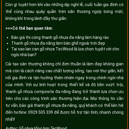
Còn gì tuyệt hơn khi vào những dịp nghỉ lễ, cuối tuần gia đình có
thể cùng nhau quây quần trên sân thượng ngợp bóng mát,
không khí trong lành đầy thư giãn.
>>>Có thể bạn quan tâm:
Báo giá thi công thanh gỗ nhựa đa năng làm hàng rào
Thanh gỗ nhựa đa năng làm bàn ghế ngoài trời đẹp
Tại sao lan can gỗ nhựa TecWood là lựa chọn tuyệt vời cho
ngôi nhà bạn?
Cải tạo sân thượng không chỉ đơn thuần là làm đẹp không gian
mà còn là cách nâng cao chất lượng sống, tạo nơi thư giãn, kết
nối gia đình và tận hưởng thiên nhiên ngay trong chính ngôi nhà
của mình. Với sự linh hoạt trong thiết kế và độ bền vượt trội,
thanh gỗ nhựa composite đa năng đang trở thành lựa chọn ưu
tiên cho các công trình sân thượng hiện đại. Mọi thông tin cần
tư vấn, báo giá thanh gỗ nhựa đa năng, quý khách có thể liên hệ
đến hotline: 0929 505 339 để được hỗ trợ tận tình, nhanh chóng
nhất!
Author:
Gỗ nhựa tổng hợp TecWood