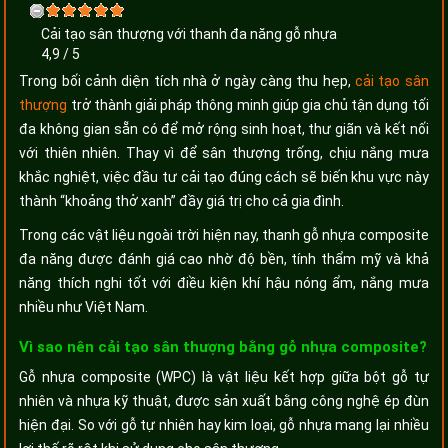
Cải tạo sân thượng với thanh đa năng gỗ nhựa
4,9
/
5
Trong bối cảnh diện tích nhà ở ngày càng thu hẹp,
cải tạo sân
thượng
trở thành giải pháp thông minh giúp gia chủ tận dụng tối
đa không gian sẵn có để mở rộng sinh hoạt, thư giãn và kết nối
với thiên nhiên. Thay vì để sân thượng trống, chịu nắng mưa
khắc nghiệt, việc đầu tư cải tạo đúng cách sẽ biến khu vực này
thành “khoảng thở xanh” đầy giá trị cho cả gia đình.
Trong các vật liệu ngoài trời hiện nay, thanh gỗ nhựa composite
đa năng được đánh giá cao nhờ độ bền, tính thẩm mỹ và khả
năng thích nghi tốt với điều kiện khí hậu nóng ẩm, nắng mưa
nhiều như Việt Nam.
Vì sao nên cải tạo sân thượng bằng gỗ nhựa composite?
Gỗ nhựa composite (WPC) là vật liệu kết hợp giữa bột gỗ tự
nhiên và nhựa kỹ thuật, được sản xuất bằng công nghệ ép đùn
hiện đại. So với gỗ tự nhiên hay kim loại, gỗ nhựa mang lại nhiều