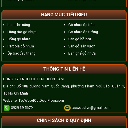
HẠNG MỤC TIÊU BIỂU
Lam che nắng
Gỗ nhựa ốp trần
Hàng rào gỗ nhựa
Gỗ nhựa ốp tường
Cổng gỗ nhựa
Sàn gỗ hồ bơi
Pergola gỗ nhựa
Sàn gỗ sân vườn
Ốp bậc cầu thang
Bàn ghế gỗ nhựa
THÔNG TIN LIÊN HỆ
CÔNG TY TNHH XD TTNT KIẾN TÂM
Địa chỉ: Số 18B đường Nam Quốc Cang, phường Phạm Ngũ Lão, Quận 1,
Tp.Hồ Chí Minh
Website:
TecWoodOutDoorFloor.com
0929 39 5679
tecwood.vn@gmail.com
CHÍNH SÁCH & QUY ĐỊNH