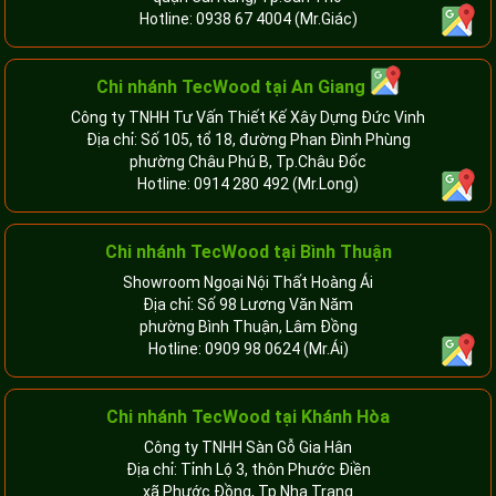
Hotline:
0938 67 4004
(Mr.Giác)
Chi nhánh
TecWood tại An Giang
Công ty TNHH Tư Vấn Thiết Kế Xây Dựng Đức Vinh
Địa chỉ: Số 105, tổ 18, đường Phan Đình Phùng
phường Châu Phú B, Tp.Châu Đốc
Hotline:
0914 280 492
(Mr.Long)
Chi nhánh
TecWood tại Bình Thuận
Showroom Ngoại Nội Thất Hoàng Ái
Địa chỉ: Số 98 Lương Văn Năm
phường Bình Thuận, Lâm Đồng
Hotline:
0909 98 0624
(Mr.Ái)
Chi nhánh
TecWood tại Khánh Hòa
Công ty TNHH Sàn Gỗ Gia Hân
Địa chỉ: Tỉnh Lộ 3, thôn Phước Điền
xã Phước Đồng, Tp.Nha Trang