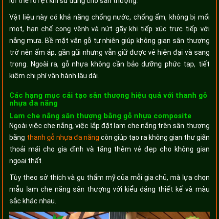
lợi thế rõ rệt khi sử dụng cho sân thượng.
Vật liệu này có khả năng chống nước, chống ẩm, không bị mối
mọt, hạn chế cong vênh và nứt gãy khi tiếp xúc trực tiếp với
nắng mưa. Bề mặt vân gỗ tự nhiên giúp không gian sân thượng
trở nên ấm áp, gần gũi nhưng vẫn giữ được vẻ hiện đại và sang
trọng. Ngoài ra, gỗ nhựa không cần bảo dưỡng phức tạp, tiết
kiệm chi phí vận hành lâu dài.
Các hạng mục cải tạo sân thượng hiệu quả với thanh gỗ
nhựa đa năng
Lam che nắng sân thượng bằng gỗ nhựa composite
Ngoài việc che nắng, việc lắp đặt lam che nắng trên sân thượng
bằng
thanh gỗ nhựa đa năng
còn giúp tạo ra không gian thư giãn
thoải mái cho gia đình và tăng thêm vẻ đẹp cho không gian
ngoại thất.
Tùy theo sở thích và gu thẩm mỹ của mỗi gia chủ, mà lựa chọn
mẫu lam che nắng sân thượng với kiểu dáng thiết kế và màu
sắc khác nhau.