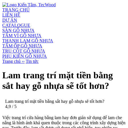
TRANG CHỦ
LIÊN HỆ
DỰ ÁN
CATALOGUE
SÀN GỖ NHỰA
TẤM VỈ GỖ NHỰA
THANH LAM GỖ NHỰA
TẤM ỐP GỖ NHỰA
TRỤ CỘT GỖ NHỰA
PHỤ KIỆN GỖ NHỰA
Trang chủ ››
Tin tức
Lam trang trí mặt tiền bằng
sắt hay gỗ nhựa sẽ tốt hơn?
Lam trang trí mặt tiền bằng sắt hay gỗ nhựa sẽ tốt hơn?
4,9
/
5
Việc trang trí cửa hàng bằng lam hay đơn giản sử dụng để lam che
nắng là hình ảnh khá quen thuộc trong các công trình xây dựng hiện
nay. Trước đây, lam sắt được sử dụng rất phổ biến, tuy nhiên xu