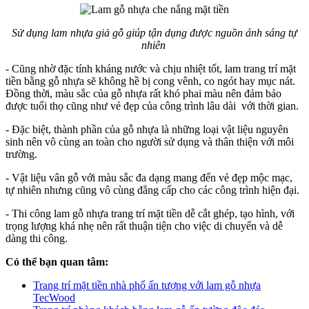
Sử dụng lam nhựa giả gỗ giúp tận dụng được nguồn ánh sáng tự
nhiên
- Cũng nhờ đặc tính kháng nước và chịu nhiệt tốt, lam trang trí mặt
tiền bằng gỗ nhựa sẽ không hề bị cong vênh, co ngót hay mục nát.
Đồng thời, màu sắc của gỗ nhựa rất khó phai màu nên đảm bảo
được tuổi thọ cũng như vẻ đẹp của công trình lâu dài với thời gian.
- Đặc biệt, thành phần của gỗ nhựa là những loại vật liệu nguyên
sinh nên vô cùng an toàn cho người sử dụng và thân thiện với môi
trường.
- Vật liệu vân gỗ với màu sắc đa dạng mang đến vẻ đẹp mộc mạc,
tự nhiên nhưng cũng vô cùng đẳng cấp cho các công trình hiện đại.
- Thi công lam gỗ nhựa trang trí mặt tiền dễ cắt ghép, tạo hình, với
trọng lượng khá nhẹ nên rất thuận tiện cho việc di chuyển và dễ
dàng thi công.
Có thể bạn quan tâm:
Trang trí mặt tiền nhà phố ấn tượng với lam gỗ nhựa
TecWood