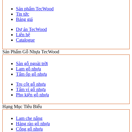
Sản phẩm TecWood
Tin tức
Bảng giá
Dự án TecWood
Liên hệ
Catalogue
Sản Phẩm Gỗ Nhựa TecWood
Sàn gỗ ngoài trời
Lam gỗ nhựa
Tấm ốp gỗ nhựa
Trụ cột gỗ nhựa
Tấm vỉ gỗ nhựa
Phụ kiện gỗ nhựa
Hạng Mục Tiêu Biểu
Lam che nắng
Hàng rào gỗ nhựa
Cổng gỗ nhựa