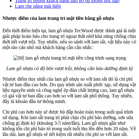
Trang trí phòng khách bằng lam gỗ ốp tường độc đáo
Lam che nắng mái hiên
Nhược điểm của lam trang trí mặt tiền bằng gỗ nhựa
Đến thời điểm hiện tại, lam gỗ nhựa TecWood được đánh giá là một
giải pháp hoàn hảo cho trang trí ngoại thất nhờ khả năng chống chịu
thời tiết vượt trội. Tuy nhiên, nếu so sánh với lam sắt, vật liệu này có
một rào cản nhỏ mà khách hàng cần cân nhắc:
Lam gỗ nhựa có độ bền vượt trội, không cần bảo dưỡng định kỳ
Nhược điểm duy nhất của lam gỗ nhựa so với lam sắt đó là chi phí
vật tư ban đầu cao hơn. Do quy trình sản xuất phức tạp, sử dụng vật
liệu nguyên sinh và công nghệ ép đùn chất lượng cao, lam gỗ nhựa
có giá vật tư ban đầu cao hơn so với lam sắt phổ thông. Tuy nhiên,
đây là khoản đầu tư thông minh.
Chi phí cao hơn này sẽ được bù đắp hoàn toàn trong suốt quá trình
sử dụng. Khi lam sắt trang trí phải chịu chi phí bảo dưỡng, sơn sửa
chống gỉ định kỳ (khoảng 3-5 năm/lần), Lam gỗ nhựa gần như
không tốn chi phí bảo trì trong suốt tuổi thọ lên đến hơn 20 năm. Về
lâu dài, lam gỗ nhựa sẽ tiết kiệm rất nhiều chi phí so với lam sắt.