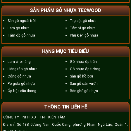
SẢN PHẨM GỖ NHỰA TECWOOD
Sàn gỗ ngoài trời
Trụ cột gỗ nhựa
Lam gỗ nhựa
Tấm vỉ gỗ nhựa
Tấm ốp gỗ nhựa
Phụ kiện gỗ nhựa
HẠNG MỤC TIÊU BIỂU
Lam che nắng
Gỗ nhựa ốp trần
Hàng rào gỗ nhựa
Gỗ nhựa ốp tường
Cổng gỗ nhựa
Sàn gỗ hồ bơi
Pergola gỗ nhựa
Sàn gỗ sân vườn
Ốp bậc cầu thang
Bàn ghế gỗ nhựa
THÔNG TIN LIÊN HỆ
CÔNG TY TNHH XD TTNT KIẾN TÂM
Địa chỉ: Số 18B đường Nam Quốc Cang, phường Phạm Ngũ Lão, Quận 1,