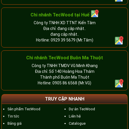
Chi nhánh TecWood tại Huế
Công ty TNHH XD TTNT Kiến Tâm
Địa chỉ: đang cập nhật..
đang cập nhật..
Hotline:
0929 39 5679
(Mr.Tâm)
Chi nhánh TecWood Buôn Ma Thuột
Công ty TNHH TMDV Vũ Minh Khang
Địa chỉ: Số 140 Hoàng Hoa Thám
Thành phố Buôn Ma Thuột
Hotline:
0905 86 6568
(Mr.Vũ)
TRUY CẬP NHANH
Sản phẩm TecWood
Dự án TecWood
Tin tức
Liên hệ
Bảng giá
Catalogue