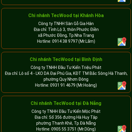
Chi nhánh
TecWood tại Khánh Hòa
Công ty TNHH Sàn Gỗ Gia Hân
Địa chỉ: Tỉnh Lộ 3, thôn Phước Điền
xã Phước Đồng, Tp.Nha Trang
Hotline:
0914 38 9797
(Mr.Lãm)
Chi nhánh TecWood tại Bình Định
Công ty TNHH Đầu Tư Kiến Triệu Phát
Địa chỉ: Lô số 4 - LKO DA Đại Phú Gia, KĐT TM Bắc Sông Hà Thanh,
phường Quy Nhơn Đông
Hotline:
0931 91 4679
(Mr.Hoàng)
Chi nhánh TecWood tại Đà Nẵng
Công ty TNHH Đầu Tư Kiến Mộc Phát
Địa chỉ: Số 356 đường Hà Huy Tập
phường Thanh Khê, Tp.Đà Nẵng
Hotline:
0905 55 3751
(Mr.Dũng)