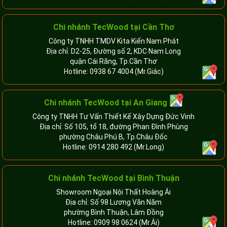
Chi nhánh TecWood tại Cần Thơ
Công ty TNHH TMDV Kita Kiến Nam Phát
Địa chỉ: D2-25, Đường số 2, KDC Nam Long
quận Cái Răng, Tp.Cần Thơ
Hotline:
0938 67 4004
(Mr.Giác)
Chi nhánh
TecWood tại An Giang
Công ty TNHH Tư Vấn Thiết Kế Xây Dựng Đức Vinh
Địa chỉ: Số 105, tổ 18, đường Phan Đình Phùng
phường Châu Phú B, Tp.Châu Đốc
Hotline:
0914 280 492
(Mr.Long)
Chi nhánh
TecWood tại Bình Thuận
Showroom Ngoại Nội Thất Hoàng Ái
Địa chỉ: Số 98 Lương Văn Năm
phường Bình Thuận, Lâm Đồng
Hotline:
0909 98 0624
(Mr.Ái)