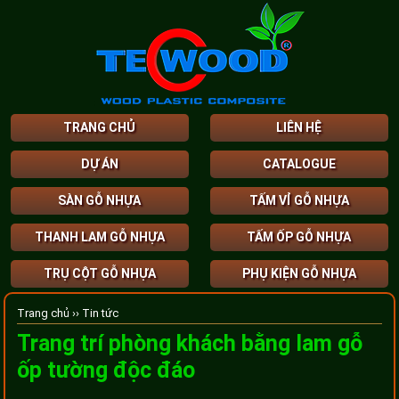
TRANG CHỦ
LIÊN HỆ
DỰ ÁN
CATALOGUE
SÀN GỖ NHỰA
TẤM VỈ GỖ NHỰA
THANH LAM GỖ NHỰA
TẤM ỐP GỖ NHỰA
TRỤ CỘT GỖ NHỰA
PHỤ KIỆN GỖ NHỰA
Trang chủ ››
Tin tức
Trang trí phòng khách bằng lam gỗ
ốp tường độc đáo