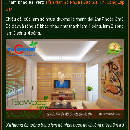
Tham khảo bài viết:
Trần Nan Gỗ Nhựa | Báo Giá, Thi Công Lắp
Đặt
Chiều dài của lam gỗ nhựa thường là thanh dài 2nn7 hoặc 3m6.
Độ dày và rộng sẽ khác nhau như thanh lam 1 sóng, lam 2 sóng,
lam 3 sóng, 4 sóng,...
Xu hướng ốp tường bằng lam gỗ nhựa được ưa chuộng mấy năm trở