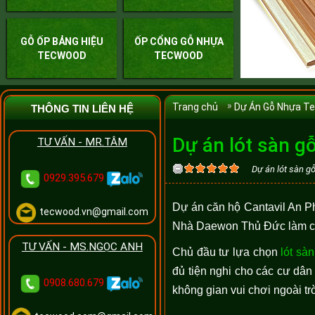
GỖ ỐP BẢNG HIỆU
ỐP CỔNG GỖ NHỰA
TECWOOD
TECWOOD
Trang chủ
Dự Án Gỗ Nhựa T
THÔNG TIN LIÊN HỆ
Dự án lót sàn g
TƯ VẤN - MR.TÂM
Dự án lót sàn g
0929.395.679
Dự án căn hộ Cantavil An P
tecwood.vn@gmail.com
Nhà Daewon Thủ Đức làm chủ
TƯ VẤN - MS.NGỌC ANH
Chủ đầu tư lựa chọn
lót sà
đủ tiện nghi cho các cư dân
0908.680.679
không gian vui chơi ngoài tr