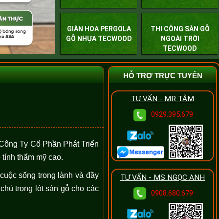
GIÀN HOA PERGOLA
THI CÔNG SÀN GỖ
GỖ NHỰA TECWOOD
NGOÀI TRỜI
TECWOOD
HỖ TRỢ TRỰC TUYẾN
TƯ VẤN - MR TÂM
0929.395.679
 Công Ty Cổ Phần Phát Triển
 tính thẩm mỹ cao.
ộc sống trong lành và đầy
TƯ VẤN - MS NGỌC ANH
chú trọng lót sàn gỗ cho các
0908.680.679