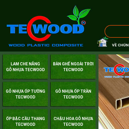
VỀ CHÚN
LAM CHE NẮNG
BÀN GHẾ NGOÀI TRỜI
GỖ NHỰA TECWOOD
TECWOOD
GỖ NHỰA ỐP TƯỜNG
GỖ NHỰA ỐP TRẦN
TECWOOD
TECWOOD
ỐP BẬC CẦU THANG
CHẬU HOA GỖ NHỰA
TECWOOD
TECWOOD