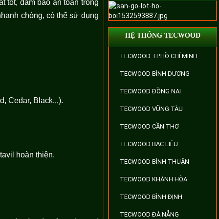
 tốt, đảm bảo an toàn trong
 nhanh chóng, có thể sử dụng
HỆ THỐNG TECWOOD
TECWOOD TP.HỒ CHÍ MINH
TECWOOD BÌNH DƯƠNG
TECWOOD ĐỒNG NAI
 Cedar, Black,,,).
TECWOOD VŨNG TÀU
TECWOOD CẦN THƠ
TECWOOD BẠC LIÊU
avil hoàn thiện.
TECWOOD BÌNH THUẬN
TECWOOD KHÁNH HÒA
TECWOOD BÌNH ĐỊNH
TECWOOD ĐÀ NẴNG