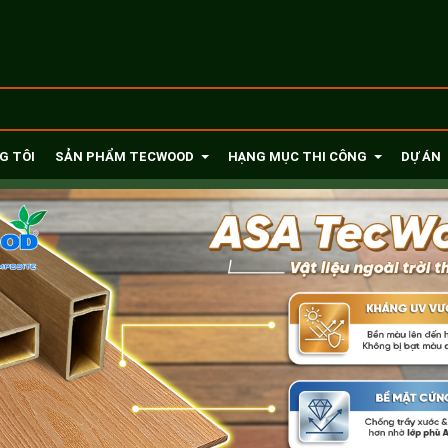
G TÔI
SẢN PHẨM TECWOOD
HẠNG MỤC THI CÔNG
DỰ ÁN