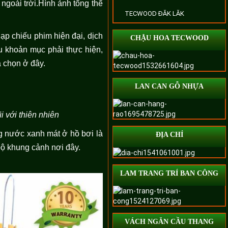
ngoài trời.Hình ảnh tổng thể
TECWOOD ĐĂK LĂK
 chiếu phim hiện đại, dịch
CHẬU HOA TECWOOD
u khoản mục phải thực hiện,
 chọn ở đây.
LAN CAN GỖ NHỰA
i với thiên nhiên
g nước xanh mát ở hồ bơi là
ĐỊA CHỈ
bộ khung cảnh nơi đây.
LAM TRANG TRÍ BAN CÔNG
VÁCH NGĂN CẦU THANG