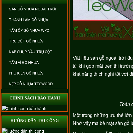
SÀN GỖ NHỰA NGOÀI TRỜI
THANH LAM GỖ NHỰA
TẤM ỐP GỖ NHỰA WPC
TRỤ CỘT GỖ NHỰA
NẮP CHỤP ĐẦU TRỤ CỘT
Vật liệu sàn gỗ ngoài trời 
TẤM VỈ GỖ NHỰA
từ khi góp mặt trên thị trư
PHỤ KIỆN GỖ NHỰA
khả năng thích nghi tốt với 
NẸP GỖ NHỰA TECWOOD
CHÍNH SÁCH BẢO HÀNH
Toàn c
Một trong những ưu thế lớn 
HƯỚNG DẪN THI CÔNG
Nhờ vậy mà bề mặt sàn gỗ lu