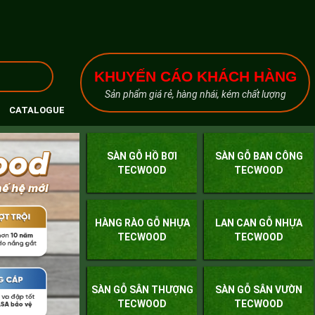
KHUYẾN CÁO KHÁCH HÀNG
Sản phẩm giá rẻ, hàng nhái, kém chất lượng
CATALOGUE
SÀN GỖ HỒ BƠI
SÀN GỖ BAN CÔNG
TECWOOD
TECWOOD
HÀNG RÀO GỖ NHỰA
LAN CAN GỖ NHỰA
TECWOOD
TECWOOD
SÀN GỖ SÂN THƯỢNG
SÀN GỖ SÂN VƯỜN
TECWOOD
TECWOOD