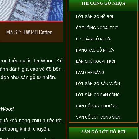
THI CÔNG GỖ NHỰA
LÓT SÀN GỖ HỒ BƠI
ỐP TƯỜNG NGOÀI TRỜI
ỐP TRẦN GỖ NHỰA
HÀNG RÀO GỖ NHỰA
ương hiệu uy tín TecWood. Kể
BÀN GHẾ NGOÀI TRỜI
gành đánh giá cao về độ bền,
LAM CHE NẮNG
t đẹp như sàn gỗ tự nhiên.
LÓT SÀN GỖ SÂN VƯỜN
LÓT SÀN GỖ BAN CÔNG
SÀN GỖ SÂN THƯỢNG
ecWood
SÀN GỖ LÓT CÔNG VIÊN
g là khả năng chịu nước tốt.
ợt trong khi di chuyển.
SÀN GỖ LÓT HỒ BƠI