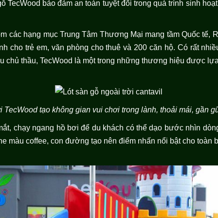
ỗ TecWood bảo đảm an toàn tuyệt đối trong quá trình sinh hoạt 
ồm các hạng mục Trung Tâm Thương Mại mang tầm Quốc tế, Rạp
nh cho trẻ em, văn phòng cho thuê và 200 căn hộ. Có rất nhiề
ều chủ thầu, TecWood là một trong những thương hiệu được lựa
i TecWood tạo không gian vui chơi trong lành, thoải mái, gần gũ
 mắt, chạy ngang hồ bơi để du khách có thể dạo bước nhìn dòn
ne màu coffee, con đường tạo nên điểm nhấn nổi bật cho toàn 