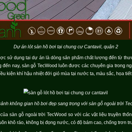
Dự án lót sàn hồ bơi tại chung cư Cantavil, quận 2
được sử dụng tại dự án là dòng sản phẩm chất lượng đến từ th
ờng đến nay, sàn gỗ TecWood luôn được các chuyên gia trong n
điều kiện khí hậu nhiệt đới gió mùa tại nước ta, màu sắc, họa tiế
ảnh không gian hồ bơi đẹp sang trọng với sàn gỗ ngoài trời T
của sàn gỗ ngoài trời TecWood so với các vật liệu truyền thốn
ôn khô ráo, không bị đọng nước, có độ bám cao, chống trơn trư