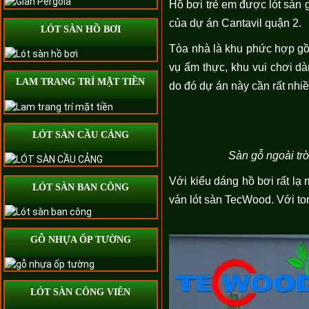
Hồ bơi trẻ em được lót sàn g
của dự án Cantavil quận 2.
LÓT SÀN HỒ BƠI
Tòa nhà là khu phức hợp g
vụ ẩm thực, khu vui chơi dà
LAM TRANG TRÍ MẶT TIỀN
do đó dự án này cần rất nhi
LÓT SÀN CẦU CẢNG
Sàn gỗ ngoài trờ
Với kiểu dáng hồ bơi rất lạ
LÓT SÀN BAN CÔNG
ván lót sàn TecWood. Với to
GỖ NHỰA ỐP TƯỜNG
LÓT SÀN CÔNG VIÊN