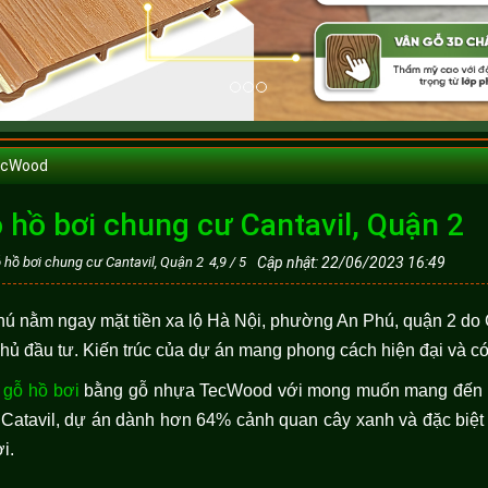
ecWood
ỗ hồ bơi chung cư Cantavil, Quận 2
ỗ hồ bơi chung cư Cantavil, Quận 2
4,9
/
5
Cập nhật: 22/06/2023 16:49
hú nằm ngay mặt tiền xa lộ Hà Nội, phường An Phú, quận 2 do
 đầu tư. Kiến trúc của dự án mang phong cách hiện đại và có
n gỗ hồ bơi
bằng gỗ nhựa TecWood với mong muốn mang đến cu
 Catavil, dự án dành hơn 64% cảnh quan cây xanh và đặc biệt 
ời.