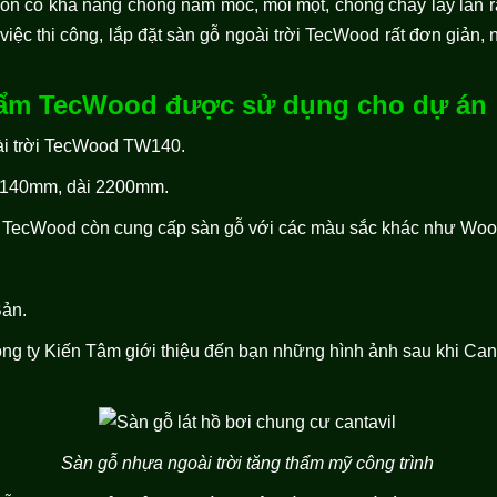
n có khả năng chống nấm mốc, mối mọt, chống cháy lay lan rất
việc thi công, lắp đặt sàn gỗ ngoài trời TecWood rất đơn giản,
hẩm TecWood được sử dụng cho dự án
ài trời TecWood TW140.
g 140mm, dài 2200mm.
a TecWood còn cung cấp sàn gỗ với các màu sắc khác như Wood,
Bản.
ng ty Kiến Tâm giới thiệu đến bạn những hình ảnh sau khi Cant
Sàn gỗ nhựa ngoài trời tăng thẩm mỹ công trình