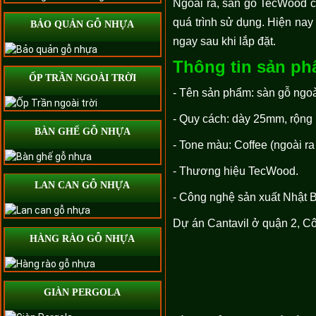
Ngoài ra, sàn gỗ TecWood cò
quá trình sử dụng. Hiện nay 
BẢO QUẢN GỖ NHỰA
ngay sau khi lắp đặt.
Thông tin sản p
ỐP TRẦN NGOÀI TRỜI
- Tên sản phẩm: sàn gỗ ngo
- Quy cách: dày 25mm, rộn
BÀN GHẾ GỖ NHỰA
- Tone màu: Coffee (ngoài r
- Thương hiệu TecWood.
LAN CAN GỖ NHỰA
- Công nghệ sản xuất Nhật 
Dự án Cantavil ở quận 2, Cô
HÀNG RÀO GỖ NHỰA
GIÀN PERGOLA