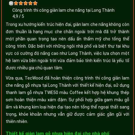
Công trình thi công giàn lam che nắng tại Long Thành
4,9
/
5
Trong xu hướng kiến trúc hiện đại, giàn lam che nắng không còn
đơn thuần là hạng mục che chắn ngoài trời mà đã trở thành
một phần quan trọng tạo nên dấu ấn thẩm mỹ cho tổng thể
công trình. Đặc biệt với những ngôi nhà phố và biệt thự tại khu
vực có cường độ nắng cao như Long Thành, việc lựa chọn một
hệ lam vừa bền ngoài trời vừa đảm bảo tính kiến trúc là yếu tố
được nhiều gia chủ quan tâm.
Vừa qua, TecWood đã hoàn thiện công trình thi công giàn lam
che nắng gỗ nhựa tại Long Thành với thiết kế hiện đại, sử dụng
thanh lam gỗ nhựa TWE50 màu Coffee kết hợp hệ khung thép
sơn hoàn thiện màu xám đậm. Sự phối hợp giữa gam màu gỗ
ấm và khung kim loại hiện đại tạo nên tổng thể ngoại thất sang
trọng, khỏe khoắn nhưng vẫn giữ được cảm giác gần gũi với
thiên nhiên.
Thiết kế giàn lam gỗ nhựa hiện đại cho nhà phố