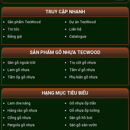
TRUY CẬP NHANH
Sản phẩm TecWood
Dự án TecWood
Tin tức
Liên hệ
Bảng giá
Catalogue
SẢN PHẨM GỖ NHỰA TECWOOD
Sàn gỗ ngoài trời
Trụ cột gỗ nhựa
Lam gỗ nhựa
Tấm vỉ gỗ nhựa
Tấm ốp gỗ nhựa
Phụ kiện gỗ nhựa
HẠNG MỤC TIÊU BIỂU
Lam che nắng
Gỗ nhựa ốp trần
Hàng rào gỗ nhựa
Gỗ nhựa ốp tường
Cổng gỗ nhựa
Sàn gỗ hồ bơi
Pergola gỗ nhựa
Sàn gỗ sân vườn