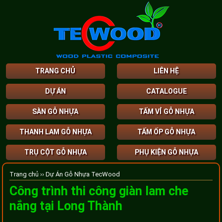
TRANG CHỦ
LIÊN HỆ
DỰ ÁN
CATALOGUE
SÀN GỖ NHỰA
TẤM VỈ GỖ NHỰA
THANH LAM GỖ NHỰA
TẤM ỐP GỖ NHỰA
TRỤ CỘT GỖ NHỰA
PHỤ KIỆN GỖ NHỰA
Trang chủ ››
Dự Án Gỗ Nhựa TecWood
Công trình thi công giàn lam che
nắng tại Long Thành