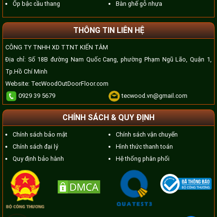
Ốp bậc cầu thang
Bàn ghế gỗ nhựa
THÔNG TIN LIÊN HỆ
CÔNG TY TNHH XD TTNT KIẾN TÂM
Địa chỉ: Số 18B đường Nam Quốc Cang, phường Phạm Ngũ Lão, Quận 1,
Tp.Hồ Chí Minh
Website:
TecWoodOutDoorFloor.com
0929 39 5679
tecwood.vn@gmail.com
CHÍNH SÁCH & QUY ĐỊNH
Chính sách bảo mật
Chính sách vận chuyển
Chính sách đại lý
Hình thức thanh toán
Quy định bảo hành
Hệ thống phân phối