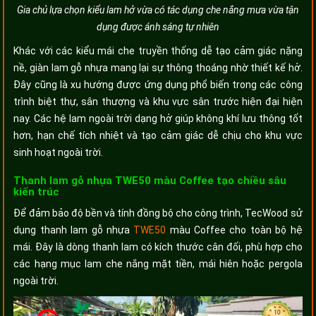
Gia chủ lựa chọn kiểu lam hở vừa có tác dụng che nắng mưa vừa tận
dụng được ánh sáng tự nhiên
Khác với các kiểu mái che truyền thống dễ tạo cảm giác nặng
nề, giàn lam gỗ nhựa mang lại sự thông thoáng nhờ thiết kế hở.
Đây cũng là xu hướng được ứng dụng phổ biến trong các công
trình biệt thự, sân thượng và khu vực sân trước hiện đại hiện
nay. Các hệ lam ngoài trời dạng hở giúp không khí lưu thông tốt
hơn, hạn chế tích nhiệt và tạo cảm giác dễ chịu cho khu vực
sinh hoạt ngoài trời.
Thanh lam gỗ nhựa TWE50 màu Coffee tạo chiều sâu
kiến trúc
Để đảm bảo độ bền và tính đồng bộ cho công trình, TecWood sử
dụng thanh lam gỗ nhựa
TWE50
màu Coffee cho toàn bộ hệ
mái. Đây là dòng thanh lam có kích thước cân đối, phù hợp cho
các hạng mục lam che nắng mặt tiền, mái hiên hoặc pergola
ngoài trời.