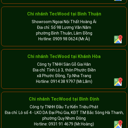
Chi nhánh
TecWood tại Bình Thuận
Showroom Ngoại Nội Thất Hoàng Ái
Địa chỉ: Số 98 Lương Văn Năm
phường Bình Thuận, Lâm Đồng
Hotline:
0909 98 0624
(Mr.Ái)
Chi nhánh
TecWood tại Khánh Hòa
Công ty TNHH Sàn Gỗ Gia Hân
Địa chỉ: Tỉnh Lộ 3, thôn Phước Điền
xã Phước Đồng, Tp.Nha Trang
Hotline:
0914 38 9797
(Mr.Lãm)
Chi nhánh TecWood tại Bình Định
Công ty TNHH Đầu Tư Kiến Triệu Phát
Địa chỉ: Lô số 4 - LKO DA Đại Phú Gia, KĐT TM Bắc Sông Hà Thanh,
phường Quy Nhơn Đông
Hotline:
0931 91 4679
(Mr.Hoàng)