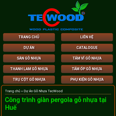
TRANG CHỦ
LIÊN HỆ
DỰ ÁN
CATALOGUE
SÀN GỖ NHỰA
TẤM VỈ GỖ NHỰA
THANH LAM GỖ NHỰA
TẤM ỐP GỖ NHỰA
TRỤ CỘT GỖ NHỰA
PHỤ KIỆN GỖ NHỰA
Trang chủ ››
Dự Án Gỗ Nhựa TecWood
Công trình giàn pergola gỗ nhựa tại
Huế