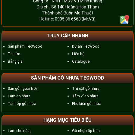
Công ty TNHH TMDV Vũ Minh Khang
Địa chỉ: Số 140 Hoàng Hoa Thám
Thành phố Buôn Ma Thuột
Hotline:
0905 86 6568
(Mr.Vũ)
TRUY CẬP NHANH
Sản phẩm TecWood
Dự án TecWood
Tin tức
Liên hệ
Bảng giá
Catalogue
SẢN PHẨM GỖ NHỰA TECWOOD
Sàn gỗ ngoài trời
Trụ cột gỗ nhựa
Lam gỗ nhựa
Tấm vỉ gỗ nhựa
Tấm ốp gỗ nhựa
Phụ kiện gỗ nhựa
HẠNG MỤC TIÊU BIỂU
Lam che nắng
Gỗ nhựa ốp trần