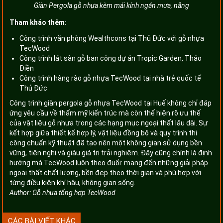
Giàn Pergola gỗ nhựa kèm mái kính ngăn mưa, nắng
Tham khảo thêm:
Công trình văn phòng Wealthcons tại Thủ Đức với gỗ nhựa
TecWood
Công trình lát sàn gỗ ban công dự án Tropic Garden, Thảo
Điền
Công trình hàng rào gỗ nhựa TecWood tại nhà trẻ quốc tế
Thủ Đức
Công trình giàn pergola gỗ nhựa TecWood tại Huế không chỉ đáp
ứng yêu cầu về thẩm mỹ kiến trúc mà còn thể hiện rõ ưu thế
của vật liệu gỗ nhựa trong các hạng mục ngoại thất lâu dài. Sự
kết hợp giữa thiết kế hợp lý, vật liệu đồng bộ và quy trình thi
công chuẩn kỹ thuật đã tạo nên một không gian sử dụng bền
vững, tiện nghi và giàu giá trị trải nghiệm. Đây cũng chính là định
hướng mà TecWood luôn theo đuổi: mang đến những giải pháp
ngoại thất chất lượng, bền đẹp theo thời gian và phù hợp với
từng điều kiện khí hậu, không gian sống.
Author:
Gỗ nhựa tổng hợp TecWood
CÁC BÀI VIẾT KHÁC