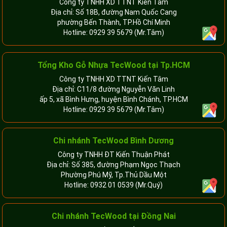
Công ty TNHH XD TTNT Kiến Tâm
Địa chỉ: Số 18B, đường Nam Quốc Cang
phường Bến Thành, TP.Hồ Chí Minh
Hotline:
0929 39 5679
(Mr.Tâm)
Tổng Kho Gỗ Nhựa TecWood tại Tp.HCM
Công ty TNHH XD TTNT Kiến Tâm
Địa chỉ: C11/8 đường Nguyễn Văn Linh
ấp 5, xã Bình Hưng, huyện Bình Chánh, TP.HCM
Hotline:
0929 39 5679
(Mr.Tâm)
Chi nhánh TecWood Bình Dương
Công ty TNHH ĐT Kiến Thuận Phát
Địa chỉ: Số 385, đường Phạm Ngọc Thạch
Phường Phú Mỹ, Tp.Thủ Dầu Một
Hotline:
0932 01 0539
(Mr.Quý)
Chi nhánh TecWood tại Đồng Nai