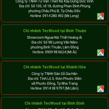
Công ty TNHH Tư Vấn Thiết Kế Xây Dựng Đức Vinh
Địa chỉ: Số 105, tổ 18, đường Phan Đình Phùng
phường Châu Phú B, Tp.Châu Đốc
Hotline:
0914 280 492
(Mr.Long)
Chi nhánh
TecWood tại Bình Thuận
Showroom Ngoại Nội Thất Hoàng Ái
Địa chỉ: Số 98 Lương Văn Năm
phường Bình Thuận, Lâm Đồng
Hotline:
0909 98 0624
(Mr.Ái)
Chi nhánh
TecWood tại Khánh Hòa
Công ty TNHH Sàn Gỗ Gia Hân
Địa chỉ: Tỉnh Lộ 3, thôn Phước Điền
xã Phước Đồng, Tp.Nha Trang
Hotline:
0914 38 9797
(Mr.Lãm)
Chi nhánh TecWood tại Bình Định