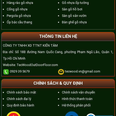
Hàng rào gỗ nhựa
Gỗ nhựa ốp tường
Cổng gỗ nhựa
Sàn gỗ hồ bơi
Pergola gỗ nhựa
Sàn gỗ sân vườn
Ốp bậc cầu thang
Bàn ghế gỗ nhựa
THÔNG TIN LIÊN HỆ
CÔNG TY TNHH XD TTNT KIẾN TÂM
Địa chỉ: Số 18B đường Nam Quốc Cang, phường Phạm Ngũ Lão, Quận 1,
Tp.Hồ Chí Minh
Website:
TecWoodOutDoorFloor.com
0929 39 5679
tecwood.vn@gmail.com
CHÍNH SÁCH & QUY ĐỊNH
Chính sách bảo mật
Chính sách vận chuyển
Chính sách đại lý
Hình thức thanh toán
Quy định bảo hành
Hệ thống phân phối