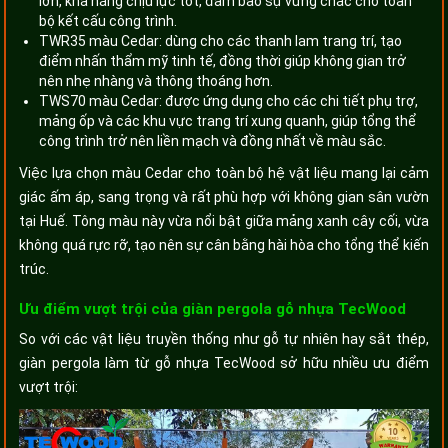
lớn, khả năng chịu lực tốt, đảm bảo sự vững chắc cho toàn
bộ kết cấu công trình.
TWR35 màu Cedar: dùng cho các thanh lam trang trí, tạo
điểm nhấn thẩm mỹ tinh tế, đồng thời giúp không gian trở
nên nhẹ nhàng và thông thoáng hơn.
TWS70 màu Cedar: được ứng dụng cho các chi tiết phụ trợ,
mảng ốp và các khu vực trang trí xung quanh, giúp tổng thể
công trình trở nên liền mạch và đồng nhất về màu sắc.
Việc lựa chọn màu Cedar cho toàn bộ hệ vật liệu mang lại cảm
giác ấm áp, sang trọng và rất phù hợp với không gian sân vườn
tại Huế. Tông màu này vừa nổi bật giữa mảng xanh cây cối, vừa
không quá rực rỡ, tạo nên sự cân bằng hài hòa cho tổng thể kiến
trúc.
Ưu điểm vượt trội của giàn pergola gỗ nhựa TecWood
So với các vật liệu truyền thống như gỗ tự nhiên hay sắt thép,
giàn pergola làm từ gỗ nhựa TecWood sở hữu nhiều ưu điểm
vượt trội: