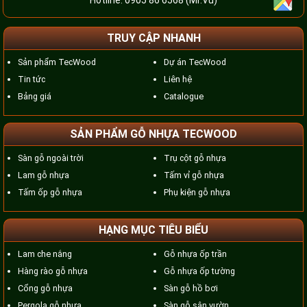
Hotline:
0905 86 6568
(Mr.Vũ)
TRUY CẬP NHANH
Sản phẩm TecWood
Dự án TecWood
Tin tức
Liên hệ
Bảng giá
Catalogue
SẢN PHẨM GỖ NHỰA TECWOOD
Sàn gỗ ngoài trời
Trụ cột gỗ nhựa
Lam gỗ nhựa
Tấm vỉ gỗ nhựa
Tấm ốp gỗ nhựa
Phụ kiện gỗ nhựa
HẠNG MỤC TIÊU BIỂU
Lam che nắng
Gỗ nhựa ốp trần
Hàng rào gỗ nhựa
Gỗ nhựa ốp tường
Cổng gỗ nhựa
Sàn gỗ hồ bơi
Pergola gỗ nhựa
Sàn gỗ sân vườn