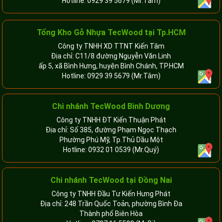
Hotline:
0929 39 5679
(Mr.Tâm)
Tổng Kho Gỗ Nhựa TecWood tại Tp.HCM
Công ty TNHH XD TTNT Kiến Tâm
Địa chỉ: C11/8 đường Nguyễn Văn Linh
ấp 5, xã Bình Hưng, huyện Bình Chánh, TP.HCM
Hotline:
0929 39 5679
(Mr.Tâm)
Chi nhánh TecWood Bình Dương
Công ty TNHH ĐT Kiến Thuận Phát
Địa chỉ: Số 385, đường Phạm Ngọc Thạch
Phường Phú Mỹ, Tp.Thủ Dầu Một
Hotline:
0932 01 0539
(Mr.Quý)
Chi nhánh TecWood tại Đồng Nai
Công ty TNHH Đầu Tư Kiến Hưng Phát
Địa chỉ: 248 Trần Quốc Toản, phường Bình Đa
Thành phố Biên Hòa