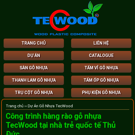
TRANG CHỦ
LIÊN HỆ
DỰ ÁN
CATALOGUE
SÀN GỖ NHỰA
TẤM VỈ GỖ NHỰA
THANH LAM GỖ NHỰA
TẤM ỐP GỖ NHỰA
TRỤ CỘT GỖ NHỰA
PHỤ KIỆN GỖ NHỰA
Trang chủ ››
Dự Án Gỗ Nhựa TecWood
Công trình hàng rào gỗ nhựa
TecWood tại nhà trẻ quốc tế Thủ
Đức