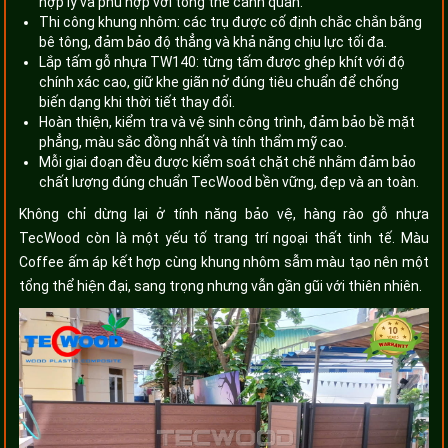
hợp lý và phù hợp với tổng thể cảnh quan.
Thi công khung nhôm: các trụ được cố định chắc chắn bằng
bê tông, đảm bảo độ thẳng và khả năng chịu lực tối đa.
Lắp tấm gỗ nhựa TW140: từng tấm được ghép khít với độ
chính xác cao, giữ khe giãn nở đúng tiêu chuẩn để chống
biến dạng khi thời tiết thay đổi.
Hoàn thiện, kiểm tra và vệ sinh công trình, đảm bảo bề mặt
phẳng, màu sắc đồng nhất và tính thẩm mỹ cao.
Mỗi giai đoạn đều được kiểm soát chặt chẽ nhằm đảm bảo
chất lượng đúng chuẩn TecWood bền vững, đẹp và an toàn.
Không chỉ dừng lại ở tính năng bảo vệ, hàng rào gỗ nhựa
TecWood còn là một yếu tố trang trí ngoại thất tinh tế. Màu
Coffee ấm áp kết hợp cùng khung nhôm sẫm màu tạo nên một
tổng thể hiện đại, sang trọng nhưng vẫn gần gũi với thiên nhiên.