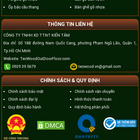
Ốp bậc cầu thang
Bàn ghế gỗ nhựa
THÔNG TIN LIÊN HỆ
CÔNG TY TNHH XD TTNT KIẾN TÂM
Địa chỉ: Số 18B đường Nam Quốc Cang, phường Phạm Ngũ Lão, Quận 1,
Tp.Hồ Chí Minh
Website:
TecWoodOutDoorFloor.com
0929 39 5679
tecwood.vn@gmail.com
CHÍNH SÁCH & QUY ĐỊNH
Chính sách bảo mật
Chính sách vận chuyển
Chính sách đại lý
Hình thức thanh toán
Quy định bảo hành
Hệ thống phân phối