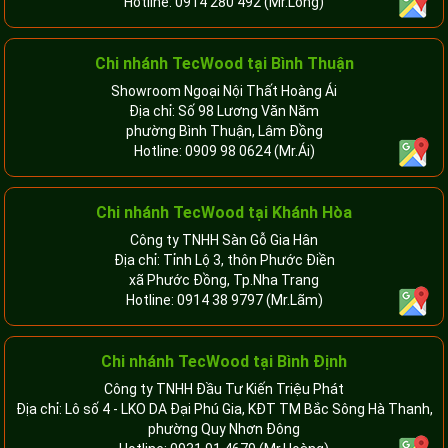
Hotline:
0914 280 492
(Mr.Long)
Chi nhánh
TecWood tại Bình Thuận
Showroom Ngoại Nội Thất Hoàng Ái
Địa chỉ: Số 98 Lương Văn Năm
phường Bình Thuận, Lâm Đồng
Hotline:
0909 98 0624
(Mr.Ái)
Chi nhánh
TecWood tại Khánh Hòa
Công ty TNHH Sàn Gỗ Gia Hân
Địa chỉ: Tỉnh Lộ 3, thôn Phước Điền
xã Phước Đồng, Tp.Nha Trang
Hotline:
0914 38 9797
(Mr.Lãm)
Chi nhánh TecWood tại Bình Định
Công ty TNHH Đầu Tư Kiến Triệu Phát
Địa chỉ: Lô số 4 - LKO DA Đại Phú Gia, KĐT TM Bắc Sông Hà Thanh,
phường Quy Nhơn Đông