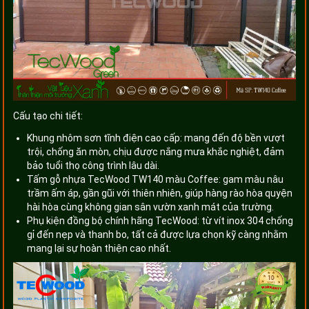
Cấu tạo chi tiết:
Khung nhôm sơn tĩnh điện cao cấp: mang đến độ bền vượt
trội, chống ăn mòn, chịu được nắng mưa khắc nghiệt, đảm
bảo tuổi thọ công trình lâu dài.
Tấm gỗ nhựa TecWood TW140 màu Coffee: gam màu nâu
trầm ấm áp, gần gũi với thiên nhiên, giúp hàng rào hòa quyện
hài hòa cùng không gian sân vườn xanh mát của trường.
Phụ kiện đồng bộ chính hãng TecWood: từ vít inox 304 chống
gỉ đến nẹp và thanh bo, tất cả được lựa chọn kỹ càng nhằm
mang lại sự hoàn thiện cao nhất.