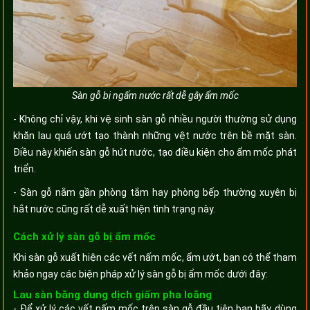
Sàn gỗ bị ngấm nước rất dễ gây ẩm mốc
- Không chỉ vậy, khi vệ sinh sàn gỗ nhiều người thường sử dụng
khăn lau quá ướt tạo thành những vệt nước trên bề mặt sàn.
Điều này khiến sàn gỗ hút nước, tạo điều kiện cho ẩm mốc phát
triển.
- Sàn gỗ nằm gần phòng tắm hay phòng bếp thường xuyên bị
hắt nước cũng rất dễ xuất hiện tình trạng này.
Cách xử lý sàn gỗ bị ẩm mốc
Khi sàn gỗ xuất hiện các vết nấm mốc, ẩm ướt, bạn có thể tham
khảo ngay các biện pháp xử lý sàn gỗ bị ẩm mốc dưới đây:
Lau sàn bằng dung dịch giấm pha loãng
- Để xử lý các vết nấm mốc trên sàn gỗ đầu tiên bạn hãy dùng