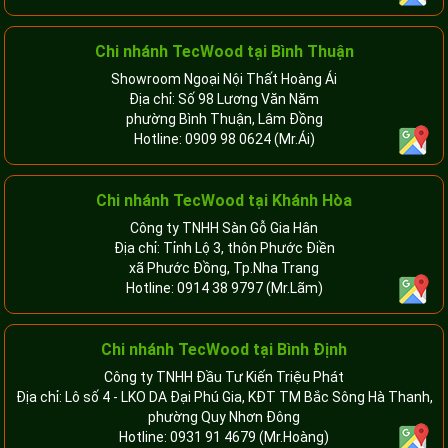
Chi nhánh
TecWood tại Bình Thuận
Showroom Ngoại Nội Thất Hoàng Ái
Địa chỉ: Số 98 Lương Văn Năm
phường Bình Thuận, Lâm Đồng
Hotline:
0909 98 0624
(Mr.Ái)
Chi nhánh
TecWood tại Khánh Hòa
Công ty TNHH Sàn Gỗ Gia Hân
Địa chỉ: Tỉnh Lộ 3, thôn Phước Điền
xã Phước Đồng, Tp.Nha Trang
Hotline:
0914 38 9797
(Mr.Lãm)
Chi nhánh TecWood tại Bình Định
Công ty TNHH Đầu Tư Kiến Triệu Phát
Địa chỉ: Lô số 4 - LKO DA Đại Phú Gia, KĐT TM Bắc Sông Hà Thanh,
phường Quy Nhơn Đông
Hotline:
0931 91 4679
(Mr.Hoàng)