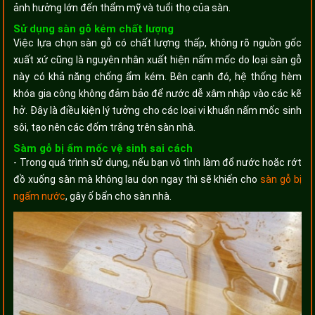
ảnh hưởng lớn đến thẩm mỹ và tuổi thọ của sàn.
Sử dụng sàn gỗ kém chất lượng
Việc lựa chọn sàn gỗ có chất lượng thấp, không rõ nguồn gốc
xuất xứ cũng là nguyên nhân xuất hiện nấm mốc do loại sàn gỗ
này có khả năng chống ẩm kém. Bên cạnh đó, hệ thống hèm
khóa gia công không đảm bảo để nước dễ xâm nhập vào các kẽ
hở. Đây là điều kiện lý tưởng cho các loại vi khuẩn nấm mốc sinh
sôi, tạo nên các đốm trắng trên sàn nhà.
Sàm gỗ bị ẩm mốc vệ sinh sai cách
- Trong quá trình sử dụng, nếu bạn vô tình làm đổ nước hoặc rớt
đồ xuống sàn mà không lau dọn ngay thì sẽ khiến cho
sàn gỗ bị
ngấm nước
, gây ố bẩn cho sàn nhà.