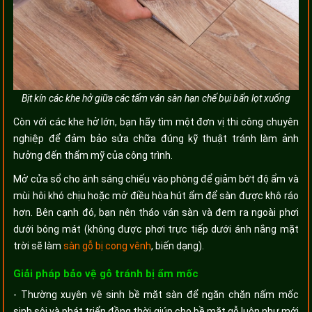
Bịt kín các khe hở giữa các tấm ván sàn hạn chế bụi bẩn lọt xuống
Còn với các khe hở lớn, bạn hãy tìm một đơn vị thi công chuyên
nghiệp để đảm bảo sửa chữa đúng kỹ thuật tránh làm ảnh
hưởng đến thẩm mỹ của công trình.
Mở cửa sổ cho ánh sáng chiếu vào phòng để giảm bớt độ ẩm và
mùi hôi khó chịu hoặc mở điều hòa hút ẩm để sàn được khô ráo
hơn. Bên cạnh đó, bạn nên tháo ván sàn và đem ra ngoài phơi
dưới bóng mát (không được phơi trực tiếp dưới ánh nắng mặt
trời sẽ làm
sàn gỗ bị cong vênh
, biến dạng).
Giải pháp bảo vệ gỗ tránh bị ẩm mốc
- Thường xuyên vệ sinh bề mặt sàn để ngăn chặn nấm mốc
sinh sôi và phát triển đồng thời giúp cho bề mặt gỗ luôn như mới