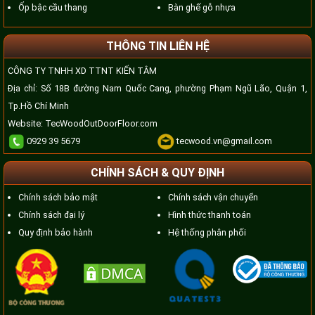
Ốp bậc cầu thang
Bàn ghế gỗ nhựa
THÔNG TIN LIÊN HỆ
CÔNG TY TNHH XD TTNT KIẾN TÂM
Địa chỉ: Số 18B đường Nam Quốc Cang, phường Phạm Ngũ Lão, Quận 1,
Tp.Hồ Chí Minh
Website:
TecWoodOutDoorFloor.com
0929 39 5679
tecwood.vn@gmail.com
CHÍNH SÁCH & QUY ĐỊNH
Chính sách bảo mật
Chính sách vận chuyển
Chính sách đại lý
Hình thức thanh toán
Quy định bảo hành
Hệ thống phân phối