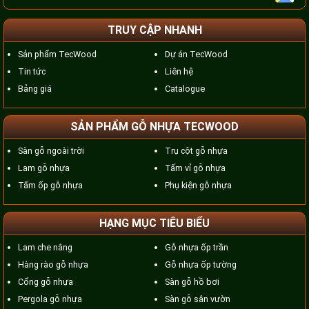
TRUY CẬP NHANH
Sản phẩm TecWood
Dự án TecWood
Tin tức
Liên hệ
Bảng giá
Catalogue
SẢN PHẨM GỖ NHỰA TECWOOD
Sàn gỗ ngoài trời
Trụ cột gỗ nhựa
Lam gỗ nhựa
Tấm vỉ gỗ nhựa
Tấm ốp gỗ nhựa
Phụ kiện gỗ nhựa
HẠNG MỤC TIÊU BIỂU
Lam che nắng
Gỗ nhựa ốp trần
Hàng rào gỗ nhựa
Gỗ nhựa ốp tường
Cổng gỗ nhựa
Sàn gỗ hồ bơi
Pergola gỗ nhựa
Sàn gỗ sân vườn