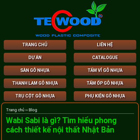
TRANG CHỦ
LIÊN HỆ
DỰ ÁN
CATALOGUE
SÀN GỖ NHỰA
TẤM VỈ GỖ NHỰA
THANH LAM GỖ NHỰA
TẤM ỐP GỖ NHỰA
TRỤ CỘT GỖ NHỰA
PHỤ KIỆN GỖ NHỰA
Trang chủ ››
Blog
Wabi Sabi là gì? Tìm hiểu phong
cách thiết kế nội thất Nhật Bản