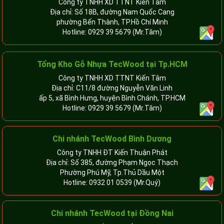
Công ty TNHH XD TTNT Kiến Tâm
Địa chỉ: Số 18B, đường Nam Quốc Cang
phường Bến Thành, TP.Hồ Chí Minh
Hotline:
0929 39 5679
(Mr.Tâm)
Tổng Kho Gỗ Nhựa TecWood tại Tp.HCM
Công ty TNHH XD TTNT Kiến Tâm
Địa chỉ: C11/8 đường Nguyễn Văn Linh
ấp 5, xã Bình Hưng, huyện Bình Chánh, TP.HCM
Hotline:
0929 39 5679
(Mr.Tâm)
Chi nhánh TecWood Bình Dương
Công ty TNHH ĐT Kiến Thuận Phát
Địa chỉ: Số 385, đường Phạm Ngọc Thạch
Phường Phú Mỹ, Tp.Thủ Dầu Một
Hotline:
0932 01 0539
(Mr.Quý)
Chi nhánh TecWood tại Đồng Nai