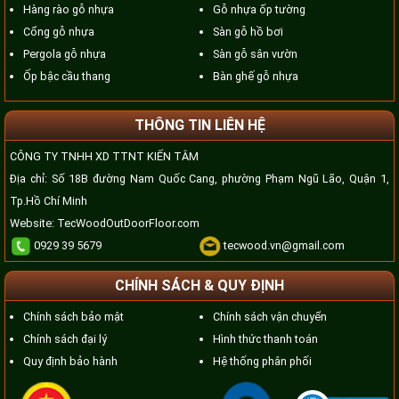
Hàng rào gỗ nhựa
Gỗ nhựa ốp tường
Cổng gỗ nhựa
Sàn gỗ hồ bơi
Pergola gỗ nhựa
Sàn gỗ sân vườn
Ốp bậc cầu thang
Bàn ghế gỗ nhựa
THÔNG TIN LIÊN HỆ
CÔNG TY TNHH XD TTNT KIẾN TÂM
Địa chỉ: Số 18B đường Nam Quốc Cang, phường Phạm Ngũ Lão, Quận 1,
Tp.Hồ Chí Minh
Website:
TecWoodOutDoorFloor.com
0929 39 5679
tecwood.vn@gmail.com
CHÍNH SÁCH & QUY ĐỊNH
Chính sách bảo mật
Chính sách vận chuyển
Chính sách đại lý
Hình thức thanh toán
Quy định bảo hành
Hệ thống phân phối