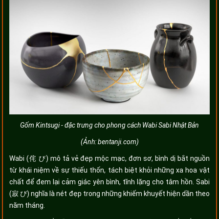
Gốm Kintsugi - đặc trưng cho phong cách Wabi Sabi Nhật Bản
(Ảnh: bentanji.com)
Wabi (侘 び) mô tả vẻ đẹp mộc mạc, đơn sơ, bình dị bắt nguồn
từ khái niệm về sự thiếu thốn, tách biệt khỏi những xa hoa vật
chất để đem lại cảm giác yên bình, tĩnh lặng cho tâm hồn. Sabi
(寂 び) nghĩa là nét đẹp trong những khiếm khuyết hiện dần theo
năm tháng.