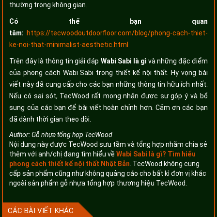
thường trong không gian.
Có thể bạn quan
tâm:
https://tecwoodoutdoorfloor.com/blog/phong-cach-thiet-
ke-noi-that-minimalist-aesthetic.html
Trên đây là thông tin giải đáp
Wabi Sabi là gì
và những đặc điểm
của phong cách Wabi Sabi trong thiết kế nội thất. Hy vọng bài
viết này đã cung cấp cho các bạn những thông tin hữu ích nhất.
Nếu có sai sót, TecWood rất mong nhận được sự góp ý và bổ
sung của các bạn để bài viết hoàn chỉnh hơn. Cảm ơn các bạn
đã dành thời gian theo dõi.
Author:
Gỗ nhựa tổng hợp TecWood
Nội dung này được TecWood sưu tầm và tổng hợp nhằm chia sẻ
thêm với anh/chị đang tìm hiểu về
Wabi Sabi là gì? Tìm hiểu
phong cách thiết kế nội thất Nhật Bản
. TecWood không cung
cấp sản phẩm cũng như không quảng cáo cho bất kì đơn vị khác
ngoài sản phẩm gỗ nhựa tổng hợp thương hiệu TecWood.
CÁC BÀI VIẾT KHÁC