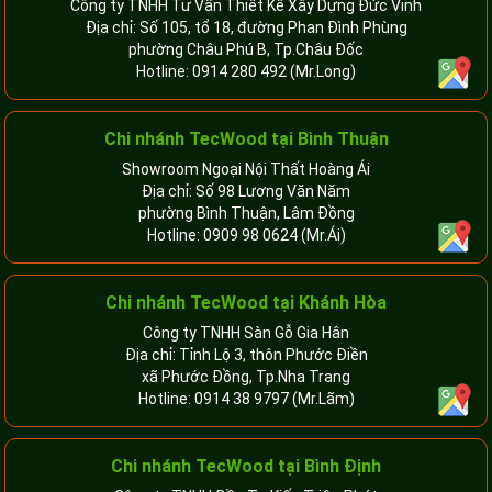
Công ty TNHH Tư Vấn Thiết Kế Xây Dựng Đức Vinh
Địa chỉ: Số 105, tổ 18, đường Phan Đình Phùng
phường Châu Phú B, Tp.Châu Đốc
Hotline:
0914 280 492
(Mr.Long)
Chi nhánh
TecWood tại Bình Thuận
Showroom Ngoại Nội Thất Hoàng Ái
Địa chỉ: Số 98 Lương Văn Năm
phường Bình Thuận, Lâm Đồng
Hotline:
0909 98 0624
(Mr.Ái)
Chi nhánh
TecWood tại Khánh Hòa
Công ty TNHH Sàn Gỗ Gia Hân
Địa chỉ: Tỉnh Lộ 3, thôn Phước Điền
xã Phước Đồng, Tp.Nha Trang
Hotline:
0914 38 9797
(Mr.Lãm)
Chi nhánh TecWood tại Bình Định