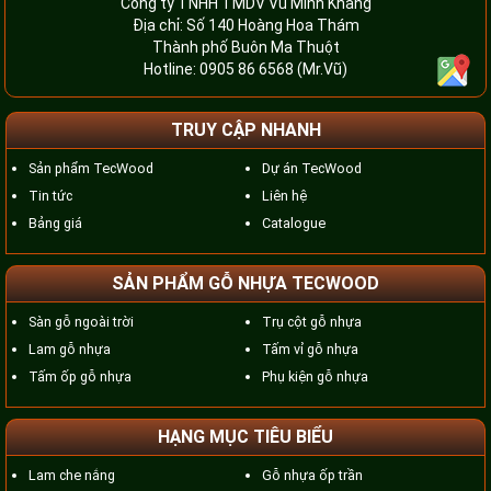
Công ty TNHH TMDV Vũ Minh Khang
Địa chỉ: Số 140 Hoàng Hoa Thám
Thành phố Buôn Ma Thuột
Hotline:
0905 86 6568
(Mr.Vũ)
TRUY CẬP NHANH
Sản phẩm TecWood
Dự án TecWood
Tin tức
Liên hệ
Bảng giá
Catalogue
SẢN PHẨM GỖ NHỰA TECWOOD
Sàn gỗ ngoài trời
Trụ cột gỗ nhựa
Lam gỗ nhựa
Tấm vỉ gỗ nhựa
Tấm ốp gỗ nhựa
Phụ kiện gỗ nhựa
HẠNG MỤC TIÊU BIỂU
Lam che nắng
Gỗ nhựa ốp trần