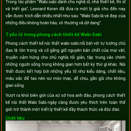
Trong tác phẩm “Wabi sabi dành cho nghệ sĩ, nhà thiết kế, thi sĩ
và triết gia”, Leonard Koren đã đưa ra một lý giải cho đến nay
vẫn được trích dẫn nhiều nhất như sau: “Wabi Sabi là vẻ đẹp của
những điều không hoàn hảo, vô thường và dở dang”.
7 yếu tố trong phong cách thiết kế Wabi Sabi
Phong cách thiết kế nội thất wabi-sabi nổi bật với tư tưởng chủ
đạo là tôn trọng và cố gắng giữ nguyên bản chất của mọi vật,
truyền cảm hứng cho chủ nghĩa tối giản, tập trung vào chính
những người sống trong không gian hơn bất kỳ thứ gì khác. Nội
thất được kết hợp bởi những yếu tố như kiểu dáng, chất liệu,
màu sắc để tạo nên sự mộc mạc, dễ chịu, gần gũi cho không
gian sống.
Vượt ra khỏi biên giới của xứ sở hoa anh đào, phong cách thiết
kế nội thất Wabi Sabi ngày càng được yêu thích trên toàn thế
giới trở thành một triết lý thiết kế đầy thách thức và độc đáo.
Chất liệu