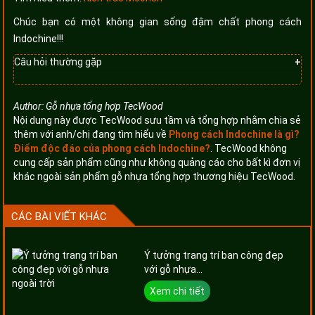
Chúc bạn có một không gian sống đậm chất phong cách
Indochine!!!
Câu hỏi thường gặp
Phong cách indochine là gì?
Đây là sự kết hợp hài hòa giữa kiến trúc Pháp với nét đặc
Author:
Gỗ nhựa tổng hợp TecWood
trưng văn hóa, địa lý ở Việt Nam. Nó là sự kết hợp tinh tế
Nội dung này được TecWood sưu tầm và tổng hợp nhằm chia sẻ
giữa kiến trúc Tân Cổ Điển Pháp và các chất liệu truyền
thêm với anh/chị đang tìm hiểu về
Phong cách Indochine là gì?
thống Á Đông
Điểm độc đáo của phong cách Indochine?
. TecWood không
cung cấp sản phẩm cũng như không quảng cáo cho bất kì đơn vị
Đặc điểm của phong cách indochine
khác ngoài sản phẩm gỗ nhựa tổng hợp thương hiệu TecWood.
Phong cách Indochine có đặc điểm là sử dụng gam màu
trung tính như vàng, nâu, trắng là những màu sắc đặc trưng.
Hầu hết các đồ nội thất trang trí đều sử dụng màu sắc này
CÁC BÀI VIẾT KHÁC
để thiết kế. Cũng có khi, kiến trúc này tôn trọng những thiết
kế nguyên bản của các đồ vật trang trí nội thất và vật liệu
xây nhà
Ý tưởng trang trí ban công đẹp
với gỗ nhựa...
Xem chi tiết