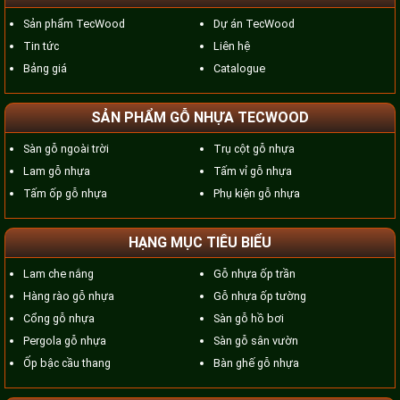
Sản phẩm TecWood
Dự án TecWood
Tin tức
Liên hệ
Bảng giá
Catalogue
SẢN PHẨM GỖ NHỰA TECWOOD
Sàn gỗ ngoài trời
Trụ cột gỗ nhựa
Lam gỗ nhựa
Tấm vỉ gỗ nhựa
Tấm ốp gỗ nhựa
Phụ kiện gỗ nhựa
HẠNG MỤC TIÊU BIỂU
Lam che nắng
Gỗ nhựa ốp trần
Hàng rào gỗ nhựa
Gỗ nhựa ốp tường
Cổng gỗ nhựa
Sàn gỗ hồ bơi
Pergola gỗ nhựa
Sàn gỗ sân vườn
Ốp bậc cầu thang
Bàn ghế gỗ nhựa