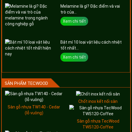
Melamine là gì? Đặc điểm và vai
trò của...
Xem chi tiết
Bật mí 10 loại vật liệu cách nhiệt
tốt nhất...
Xem chi tiết
SẢN PHẨM TECWOOD
Chốt inox kết nối sàn
Sàn gỗ nhựa TW140 - Cedar
(lỗ vuông)
Sàn gỗ nhựa TecWood
TWS120-Coffee