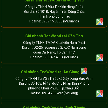
Chi nhánh TecWood tại Vũng Tàu
Công ty TNHH Đầu Tư Kiến Hồng Phát
Địa chỉ: Số 101B, Huyền Trân Công Chúa
Thành phố Vũng Tàu
Hotline:
0909 15 0308
(Mr.Giang)
Chi nhánh TecWood tại Cần Thơ
Công ty TNHH TMDV Kita Kiến Nam Phát
Địa chỉ: D2-25, Đường số 2, KDC Nam Long
quận Cái Răng, Tp.Cần Thơ
Hotline:
0938 67 4004
(Mr.Giác)
Chi nhánh
TecWood tại An Giang
Công ty TNHH Tư Vấn Thiết Kế Xây Dựng Đức Vinh
Địa chỉ: Số 105, tổ 18, đường Phan Đình Phùng
phường Châu Phú B, Tp.Châu Đốc
Hotline:
0914 280 492
(Mr.Long)
Chi nhánh
TecWood tại Bình Thuận