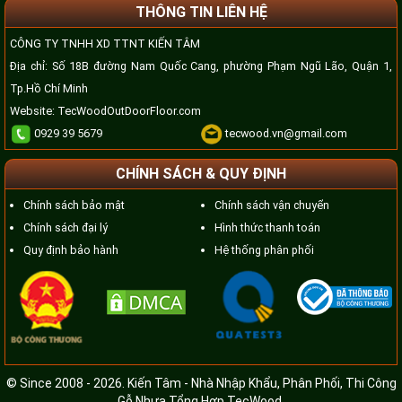
THÔNG TIN LIÊN HỆ
CÔNG TY TNHH XD TTNT KIẾN TÂM
Địa chỉ: Số 18B đường Nam Quốc Cang, phường Phạm Ngũ Lão, Quận 1,
Tp.Hồ Chí Minh
Website:
TecWoodOutDoorFloor.com
0929 39 5679
tecwood.vn@gmail.com
CHÍNH SÁCH & QUY ĐỊNH
Chính sách bảo mật
Chính sách vận chuyển
Chính sách đại lý
Hình thức thanh toán
Quy định bảo hành
Hệ thống phân phối
© Since 2008 - 2026. Kiến Tâm - Nhà Nhập Khẩu, Phân Phối, Thi Công
Gỗ Nhựa Tổng Hợp TecWood
.