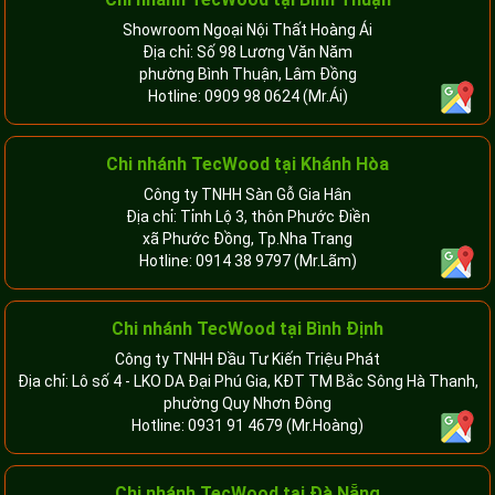
Showroom Ngoại Nội Thất Hoàng Ái
Địa chỉ: Số 98 Lương Văn Năm
phường Bình Thuận, Lâm Đồng
Hotline:
0909 98 0624
(Mr.Ái)
Chi nhánh
TecWood tại Khánh Hòa
Công ty TNHH Sàn Gỗ Gia Hân
Địa chỉ: Tỉnh Lộ 3, thôn Phước Điền
xã Phước Đồng, Tp.Nha Trang
Hotline:
0914 38 9797
(Mr.Lãm)
Chi nhánh TecWood tại Bình Định
Công ty TNHH Đầu Tư Kiến Triệu Phát
Địa chỉ: Lô số 4 - LKO DA Đại Phú Gia, KĐT TM Bắc Sông Hà Thanh,
phường Quy Nhơn Đông
Hotline:
0931 91 4679
(Mr.Hoàng)
Chi nhánh TecWood tại Đà Nẵng