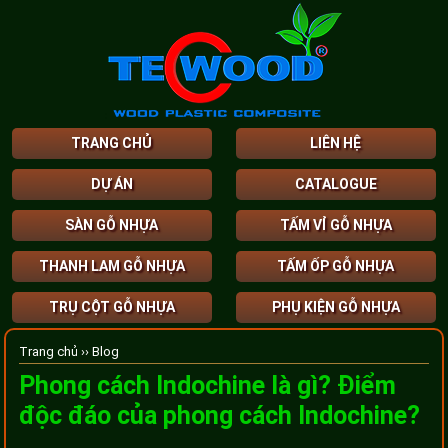
TRANG CHỦ
LIÊN HỆ
DỰ ÁN
CATALOGUE
SÀN GỖ NHỰA
TẤM VỈ GỖ NHỰA
THANH LAM GỖ NHỰA
TẤM ỐP GỖ NHỰA
TRỤ CỘT GỖ NHỰA
PHỤ KIỆN GỖ NHỰA
Trang chủ ››
Blog
Phong cách Indochine là gì? Điểm
độc đáo của phong cách Indochine?