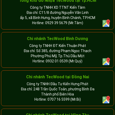
Tổng Kho Gỗ Nhựa TecWood tại Tp.HCM
Công ty TNHH XD TTNT Kiến Tâm
Địa chỉ: C11/8 đường Nguyễn Văn Linh
ấp 5, xã Bình Hưng, huyện Bình Chánh, TP.HCM
Hotline:
0929 39 5679
(Mr.Tâm)
Chi nhánh TecWood Bình Dương
Công ty TNHH ĐT Kiến Thuận Phát
Địa chỉ: Số 385, đường Phạm Ngọc Thạch
Phường Phú Mỹ, Tp.Thủ Dầu Một
Hotline:
0932 01 0539
(Mr.Quý)
Chi nhánh TecWood tại Đồng Nai
Công ty TNHH Đầu Tư Kiến Hưng Phát
Địa chỉ: 248 Trần Quốc Toản, phường Bình Đa
Thành phố Biên Hòa
Hotline:
0707 16 5599
(Mr.Bi)