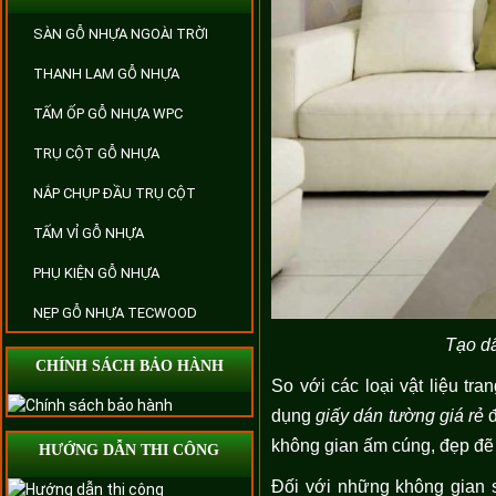
SÀN GỖ NHỰA NGOÀI TRỜI
THANH LAM GỖ NHỰA
TẤM ỐP GỖ NHỰA WPC
TRỤ CỘT GỖ NHỰA
NẮP CHỤP ĐẦU TRỤ CỘT
TẤM VỈ GỖ NHỰA
PHỤ KIỆN GỖ NHỰA
NẸP GỖ NHỰA TECWOOD
Tạo d
CHÍNH SÁCH BẢO HÀNH
So với các loại vật liệu tr
dụng
giấy dán tường giá rẻ
đ
không gian ấm cúng, đẹp đ
HƯỚNG DẪN THI CÔNG
Đối với những không gian s