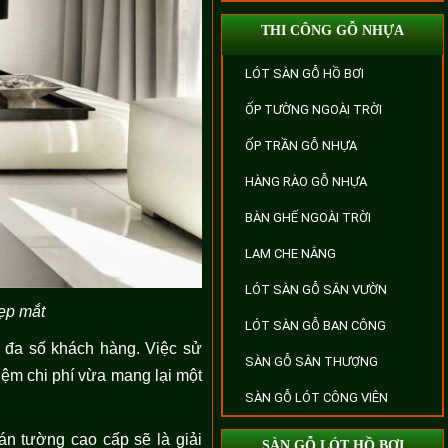
THI CÔNG GỖ NHỰA
LÓT SÀN GỖ HỒ BƠI
ỐP TƯỜNG NGOÀI TRỜI
ỐP TRẦN GỖ NHỰA
HÀNG RÀO GỖ NHỰA
BÀN GHẾ NGOÀI TRỜI
LAM CHE NẮNG
LÓT SÀN GỖ SÂN VƯỜN
ẹp mắt
LÓT SÀN GỖ BAN CÔNG
ại đa số khách hàng. Việc sử
SÀN GỖ SÂN THƯỢNG
kiệm chi phí vừa mang lại một
SÀN GỖ LÓT CÔNG VIÊN
án tường cao cấp sẽ là giải
SÀN GỖ LÓT HỒ BƠI