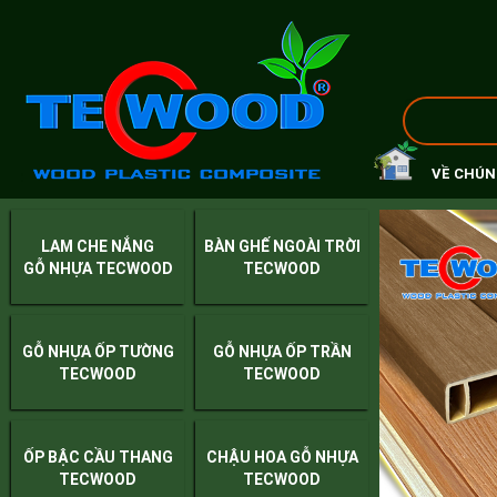
VỀ CHÚN
LAM CHE NẮNG
BÀN GHẾ NGOÀI TRỜI
GỖ NHỰA TECWOOD
TECWOOD
GỖ NHỰA ỐP TƯỜNG
GỖ NHỰA ỐP TRẦN
TECWOOD
TECWOOD
ỐP BẬC CẦU THANG
CHẬU HOA GỖ NHỰA
TECWOOD
TECWOOD