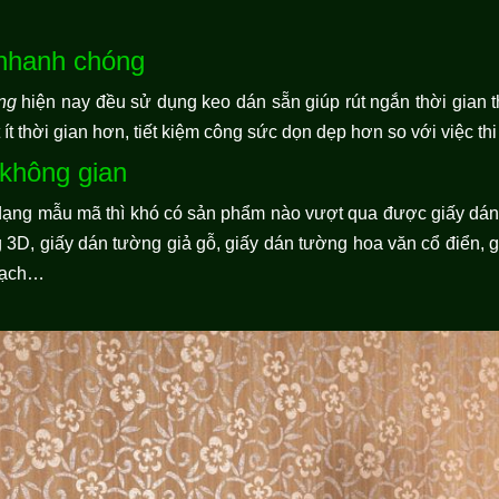
 nhanh chóng
ng
hiện nay đều sử dụng keo dán sẵn giúp rút ngắn thời gian thi
ít thời gian hơn, tiết kiệm công sức dọn dẹp hơn so với việc t
 không gian
 dạng mẫu mã thì khó có sản phẩm nào vượt qua được giấy dán
3D, giấy dán tường giả gỗ, giấy dán tường hoa văn cổ điển, g
 gạch…