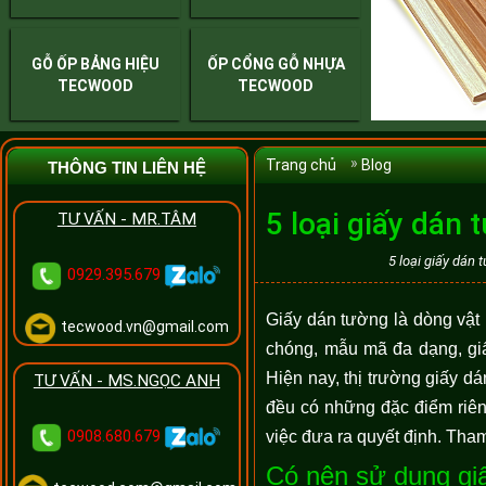
GỖ ỐP BẢNG HIỆU
ỐP CỔNG GỖ NHỰA
TECWOOD
TECWOOD
Trang chủ
Blog
THÔNG TIN LIÊN HỆ
5 loại giấy dán
TƯ VẤN - MR.TÂM
5 loại giấy dán
0929.395.679
Giấy dán tường là dòng vật l
tecwood.vn@gmail.com
chóng, mẫu mã đa dạng, giấy
Hiện nay, thị trường giấy dá
TƯ VẤN - MS.NGỌC ANH
đều có những đặc điểm riên
0908.680.679
việc đưa ra quyết định. Tha
Có nên sử dụng gi