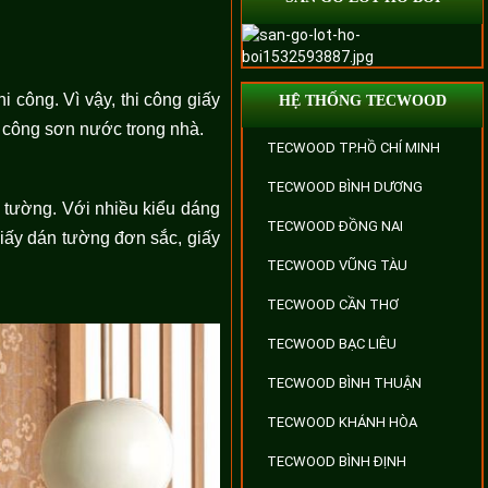
 công. Vì vậy, thi công giấy
HỆ THỐNG TECWOOD
hi công sơn nước trong nhà.
TECWOOD TP.HỒ CHÍ MINH
TECWOOD BÌNH DƯƠNG
 tường. Với nhiều kiểu dáng
TECWOOD ĐỒNG NAI
iấy dán tường đơn sắc, giấy
TECWOOD VŨNG TÀU
TECWOOD CẦN THƠ
TECWOOD BẠC LIÊU
TECWOOD BÌNH THUẬN
TECWOOD KHÁNH HÒA
TECWOOD BÌNH ĐỊNH