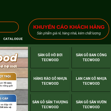
KHUYẾN CÁO KHÁCH HÀNG
Sản phẩm giá rẻ, hàng nhái, kém chất lượng
CATALOGUE
SÀN GỖ HỒ BƠI
SÀN GỖ BAN CÔNG
TECWOOD
TECWOOD
HÀNG RÀO GỖ NHỰA
LAN CAN GỖ NHỰA
TECWOOD
TECWOOD
SÀN GỖ SÂN THƯỢNG
SÀN GỖ SÂN VƯỜN
TECWOOD
TECWOOD