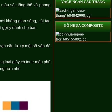
VÁCH NGĂN CẦU THANG
 màu sắc tổng thể và phong
mới không gian sống, cải tạo
GỖ NHỰA COMPOSITE
t gợi ý dành cho bạn.
bạn cần lưu ý một số vấn đề
g loại giấy có tone màu phù
ung hơn nhé.