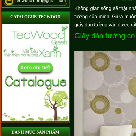
tecwood.com@gmail.com
Không gian sống sẽ thật nh
tường của mình. Giữa muôn 
CATALOGUE TECWOOD
giấy dán tường vẫn được rất
Giấy dán tường có 
DANH MỤC SẢN PHẨM