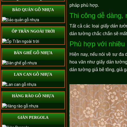
pháp phù hợp.
BẢO QUẢN GỖ NHỰA
Thi công dễ dàng,
Tất cả các loại
giấy dán tườ
ỐP TRẦN NGOÀI TRỜI
dán tường chắc chắn sẽ mất 
Phù hợp với nhiều
BÀN GHẾ GỖ NHỰA
Hiện nay, nếu nói về sự đa
hoa văn như giấy dán tường 
dán tường giả bê tông, giả
LAN CAN GỖ NHỰA
HÀNG RÀO GỖ NHỰA
GIÀN PERGOLA