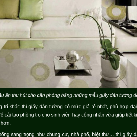
ấu ấn thu hút cho căn phòng bằng những mẫu giấy dán tường đ
ang trí khác thì giấy dán tường có mức giá rẻ nhất, phù hợp đ
ể cải tạo phòng trọ cho sinh viên hay công nhân vừa giúp tiết 
ẽ hơn.
ống sang trọng như chung cư, nhà phố, biệt thự… thì giấy d