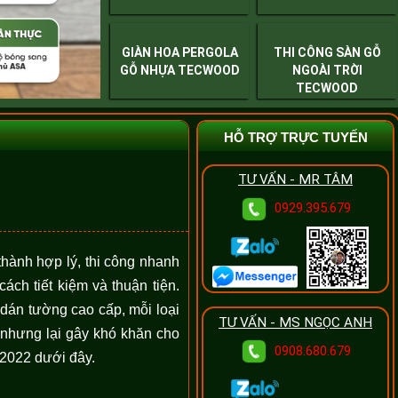
GIÀN HOA PERGOLA
THI CÔNG SÀN GỖ
GỖ NHỰA TECWOOD
NGOÀI TRỜI
TECWOOD
HỖ TRỢ TRỰC TUYẾN
TƯ VẤN - MR TÂM
0929.395.679
 thành hợp lý, thi công nhanh
ch tiết kiệm và thuận tiện.
 dán tường cao cấp, mỗi loại
TƯ VẤN - MS NGỌC ANH
 nhưng lại gây khó khăn cho
0908.680.679
 2022 dưới đây.