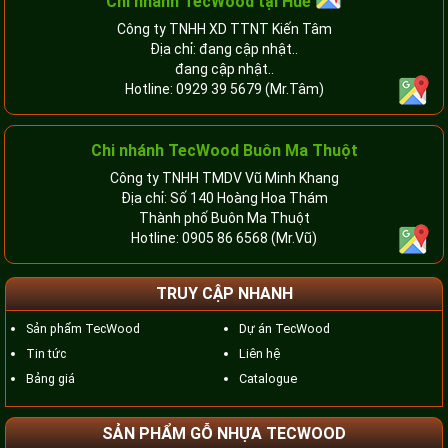
Chi nhánh TecWood tại Huế
Công ty TNHH XD TTNT Kiến Tâm
Địa chỉ: đang cập nhật..
đang cập nhật..
Hotline:
0929 39 5679
(Mr.Tâm)
Chi nhánh TecWood Buôn Ma Thuột
Công ty TNHH TMDV Vũ Minh Khang
Địa chỉ: Số 140 Hoàng Hoa Thám
Thành phố Buôn Ma Thuột
Hotline:
0905 86 6568
(Mr.Vũ)
TRUY CẬP NHANH
Sản phẩm TecWood
Dự án TecWood
Tin tức
Liên hệ
Bảng giá
Catalogue
SẢN PHẨM GỖ NHỰA TECWOOD