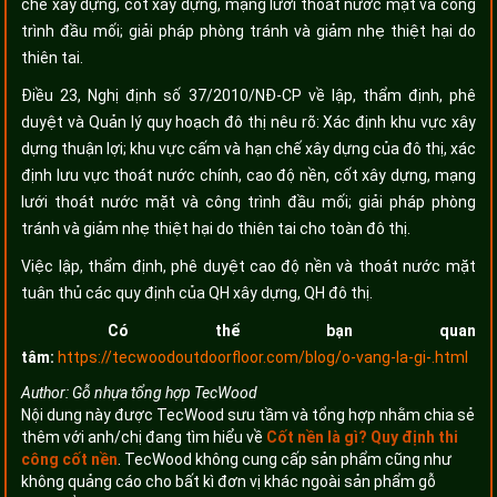
chế xây dựng, cốt xây dựng, mạng lưới thoát nước mặt và công
trình đầu mối; giải pháp phòng tránh và giảm nhẹ thiệt hại do
thiên tai.
Điều 23, Nghị định số 37/2010/NĐ-CP về lập, thẩm định, phê
duyệt và Quản lý quy hoạch đô thị nêu rõ: Xác định khu vực xây
dựng thuận lợi; khu vực cấm và hạn chế xây dựng của đô thị, xác
định lưu vực thoát nước chính, cao độ nền, cốt xây dựng, mạng
lưới thoát nước mặt và công trình đầu mối; giải pháp phòng
tránh và giảm nhẹ thiệt hại do thiên tai cho toàn đô thị.
Việc lập, thẩm định, phê duyệt cao độ nền và thoát nước mặt
tuân thủ các quy định của QH xây dựng, QH đô thị.
Có thể bạn quan
tâm:
https://tecwoodoutdoorfloor.com/blog/o-vang-la-gi-.html
Author:
Gỗ nhựa tổng hợp TecWood
Nội dung này được TecWood sưu tầm và tổng hợp nhằm chia sẻ
thêm với anh/chị đang tìm hiểu về
Cốt nền là gì? Quy định thi
công cốt nền
. TecWood không cung cấp sản phẩm cũng như
không quảng cáo cho bất kì đơn vị khác ngoài sản phẩm gỗ