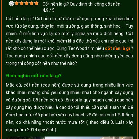
Cốt nền là gì? Quy định thi công cốt nền
4,9
/
5
Cốt nền là gì? Cốt nền là từ được sử dụng trong khá nhiều lĩnh
vực từ xây dựng, thủy lợi, môi trường, giao thông, sinh học…. Tuy
nhiên, ở mỗi lĩnh vực lại có một ý nghĩa và mục đích riêng. Cốt
nền xây dựng là một khái niệm khá đặc thù nếu chỉ nghe qua thì
rất khó có thể hiểu được. Cùng TecWood tìm hiểu
cốt nền là gì
?
Tác dụng chính của cốt nền xây dựng cũng như những yêu cầu
trong thi công cốt nền như thế nào?
Định nghĩa cốt nền là gì?
Mặc dù, cốt nền (cos nền) được sử dụng trong nhiều lĩnh vực
khác nhau những chủ yếu dùng nhiều nhất cho ngành xây dựng
và đường xá. Cốt nền còn có tên gọi là quy hoạch chiều cao nền
xây dựng hay được hiểu là cao độ tối thiểu cần phải tuân thủ để
đảm bảo mức độ phù hợp với quy hoạch về độ cao của hệ thống
nền, có khả năng thoát nước mưa tốt ( theo điều 3, Luật xây
dựng năm 2014 quy định).