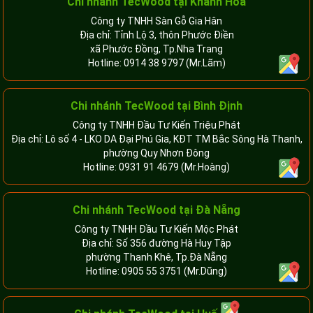
Chi nhánh
TecWood tại Khánh Hòa
Công ty TNHH Sàn Gỗ Gia Hân
Địa chỉ: Tỉnh Lộ 3, thôn Phước Điền
xã Phước Đồng, Tp.Nha Trang
Hotline:
0914 38 9797
(Mr.Lãm)
Chi nhánh TecWood tại Bình Định
Công ty TNHH Đầu Tư Kiến Triệu Phát
Địa chỉ: Lô số 4 - LKO DA Đại Phú Gia, KĐT TM Bắc Sông Hà Thanh,
phường Quy Nhơn Đông
Hotline:
0931 91 4679
(Mr.Hoàng)
Chi nhánh TecWood tại Đà Nẵng
Công ty TNHH Đầu Tư Kiến Mộc Phát
Địa chỉ: Số 356 đường Hà Huy Tập
phường Thanh Khê, Tp.Đà Nẵng
Hotline:
0905 55 3751
(Mr.Dũng)