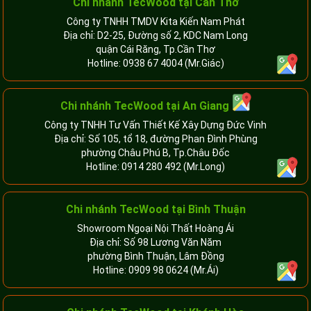
Chi nhánh TecWood tại Cần Thơ
Công ty TNHH TMDV Kita Kiến Nam Phát
Địa chỉ: D2-25, Đường số 2, KDC Nam Long
quận Cái Răng, Tp.Cần Thơ
Hotline:
0938 67 4004
(Mr.Giác)
Chi nhánh
TecWood tại An Giang
Công ty TNHH Tư Vấn Thiết Kế Xây Dựng Đức Vinh
Địa chỉ: Số 105, tổ 18, đường Phan Đình Phùng
phường Châu Phú B, Tp.Châu Đốc
Hotline:
0914 280 492
(Mr.Long)
Chi nhánh
TecWood tại Bình Thuận
Showroom Ngoại Nội Thất Hoàng Ái
Địa chỉ: Số 98 Lương Văn Năm
phường Bình Thuận, Lâm Đồng
Hotline:
0909 98 0624
(Mr.Ái)