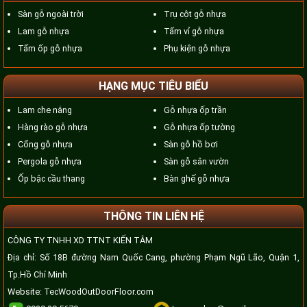
Sàn gỗ ngoài trời
Trụ cột gỗ nhựa
Lam gỗ nhựa
Tấm vỉ gỗ nhựa
Tấm ốp gỗ nhựa
Phụ kiện gỗ nhựa
HẠNG MỤC TIÊU BIỂU
Lam che nắng
Gỗ nhựa ốp trần
Hàng rào gỗ nhựa
Gỗ nhựa ốp tường
Cổng gỗ nhựa
Sàn gỗ hồ bơi
Pergola gỗ nhựa
Sàn gỗ sân vườn
Ốp bậc cầu thang
Bàn ghế gỗ nhựa
THÔNG TIN LIÊN HỆ
CÔNG TY TNHH XD TTNT KIẾN TÂM
Địa chỉ: Số 18B đường Nam Quốc Cang, phường Phạm Ngũ Lão, Quận 1,
Tp.Hồ Chí Minh
Website:
TecWoodOutDoorFloor.com