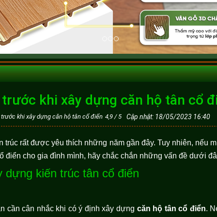
ý trước khi xây dựng căn hộ tân cổ đ
 trước khi xây dựng căn hộ tân cổ điển
4,9
/
5
Cập nhật: 18/05/2023 16:40
n trúc rất được yêu thích những năm gần đây. Tuy nhiên, nếu 
ổ điển cho gia đình mình, hãy chắc chắn những vấn đề dưới đâ
 dựng kiến trúc tân cổ điển
bạn cần cân nhắc khi có ý định xây dựng
căn hộ tân cổ điển
. N