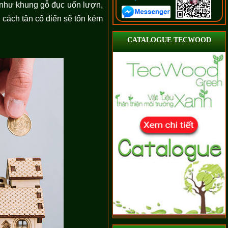
ền như khung gỗ đục uốn lượn,
 cách tân cổ điển sẽ tốn kém
CATALOGUE TECWOOD