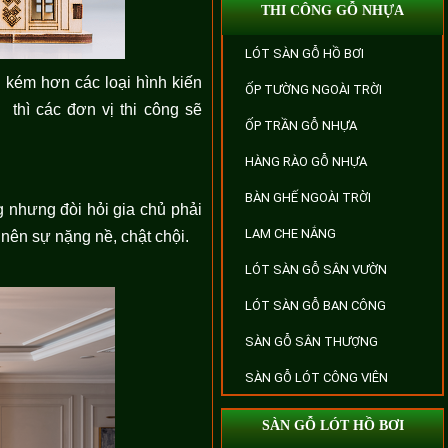
THI CÔNG GỖ NHỰA
LÓT SÀN GỖ HỒ BƠI
n kém hơn các loại hình kiến
ỐP TƯỜNG NGOÀI TRỜI
 thì các đơn vị thi công sẽ
ỐP TRẦN GỖ NHỰA
HÀNG RÀO GỖ NHỰA
BÀN GHẾ NGOÀI TRỜI
 nhưng đòi hỏi gia chủ phải
LAM CHE NẮNG
 nên sự nặng nề, chật chội.
LÓT SÀN GỖ SÂN VƯỜN
LÓT SÀN GỖ BAN CÔNG
SÀN GỖ SÂN THƯỢNG
SÀN GỖ LÓT CÔNG VIÊN
SÀN GỖ LÓT HỒ BƠI