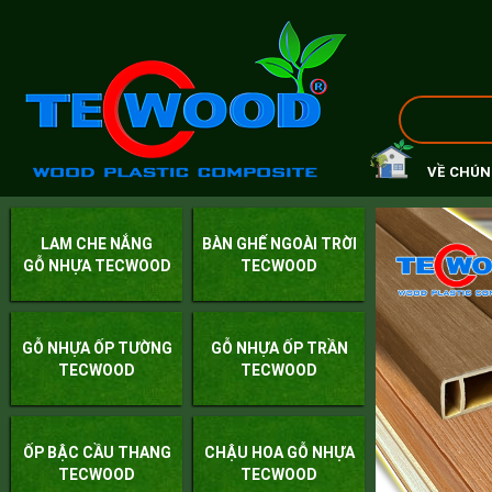
VỀ CHÚN
LAM CHE NẮNG
BÀN GHẾ NGOÀI TRỜI
GỖ NHỰA TECWOOD
TECWOOD
GỖ NHỰA ỐP TƯỜNG
GỖ NHỰA ỐP TRẦN
TECWOOD
TECWOOD
ỐP BẬC CẦU THANG
CHẬU HOA GỖ NHỰA
TECWOOD
TECWOOD