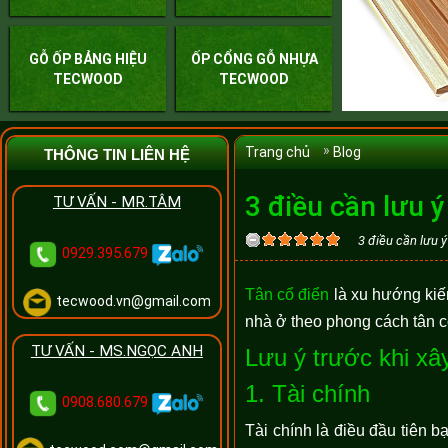
GỖ ỐP BẢNG HIỆU
ỐP CỔNG GỖ NHỰA
TECWOOD
TECWOOD
Trang chủ
Blog
THÔNG TIN LIÊN HỆ
3 điều cần lưu 
TƯ VẤN - MR.TÂM
3 điều cần lưu ý
0929.395.679
Tân cổ điển
là xu hướng kiế
tecwood.vn@gmail.com
nhà ở theo phong cách tân c
TƯ VẤN - MS.NGỌC ANH
Lưu ý trước khi xây
1. Tài chính
0908.680.679
Tài chính là điều đầu tiên 