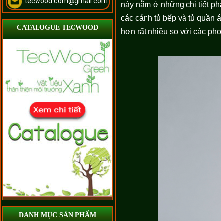
tecwood.com@gmail.com
này nằm ở những chi tiết phà
các cánh tủ bếp và tủ quần á
CATALOGUE TECWOOD
hơn rất nhiều so với các pho
DANH MỤC SẢN PHẨM