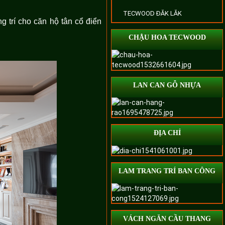
TECWOOD ĐĂK LĂK
g trí cho căn hộ tân cổ điển
CHẬU HOA TECWOOD
LAN CAN GỖ NHỰA
ĐỊA CHỈ
LAM TRANG TRÍ BAN CÔNG
VÁCH NGĂN CẦU THANG