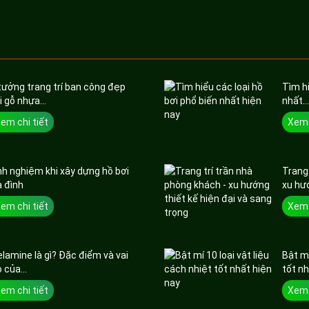
tưởng trang trí ban công đẹp
Tìm hi
i gỗ nhựa...
nhất..
em chi tiết
Xem 
nh nghiệm khi xây dựng hồ bơi
Trang 
a đình
xu hướ
em chi tiết
Xem 
lamine là gì? Đặc điểm và vai
Bật mí
ò của...
tốt nh
em chi tiết
Xem 