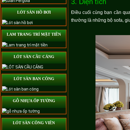
3. Diện tích
Điều cuối cùng bạn cần quan
LÓT SÀN HỒ BƠI
thường là những bộ sofa, gi
LAM TRANG TRÍ MẶT TIỀN
LÓT SÀN CẦU CẢNG
LÓT SÀN BAN CÔNG
GỖ NHỰA ỐP TƯỜNG
LÓT SÀN CÔNG VIÊN