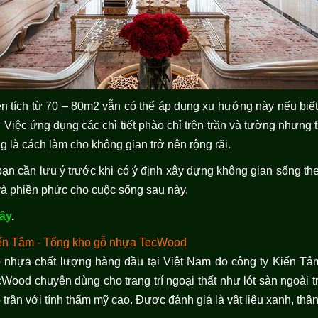
n tích từ 70 – 80m2 vẫn có thể áp dụng xu hướng này nếu biết
. Việc ứng dụng các chỉ tiết phào chỉ trên trần và tường nhưng t
ng là cách làm cho không gian trở nên rộng rãi.
ạn cần lưu ý trước khi có ý định xây dựng không gian sống the
và phiền phức cho cuộc sống sau này.
đây
.
n Tâm - Tổng kho gỗ nhựa TecWood
 nhựa chất lượng hàng đầu tại Việt Nam do công ty Kiến Tâm
Wood chuyên dùng cho trang trí ngoại thất như lót sàn ngoài t
 trần với tính thẩm mỹ cao. Được đánh giá là vật liệu xanh, thâ