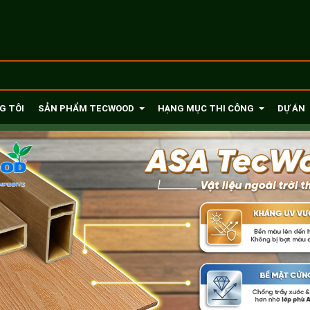
G TÔI
SẢN PHẨM TECWOOD
HẠNG MỤC THI CÔNG
DỰ ÁN