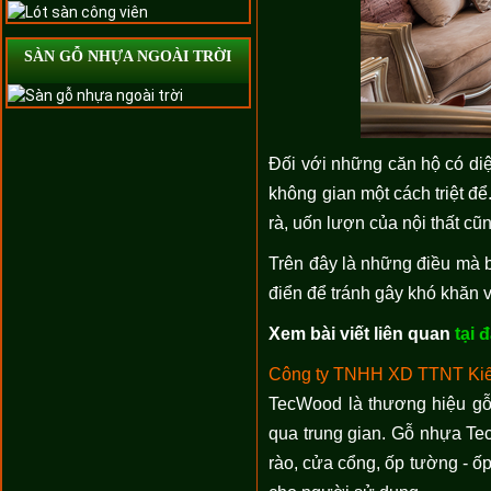
SÀN GỖ NHỰA NGOÀI TRỜI
Đối với những căn hộ có diệ
không gian một cách triệt để
rà, uốn lượn của nội thất cũ
Trên đây là những điều mà b
điển để tránh gây khó khăn 
Xem bài viết liên quan
tại 
Công ty TNHH XD TTNT Kiế
TecWood là thương hiệu gỗ
qua trung gian. Gỗ nhựa Tec
rào, cửa cổng, ốp tường - ốp