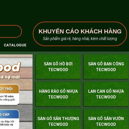
KHUYẾN CÁO KHÁCH HÀNG
Sản phẩm giá rẻ, hàng nhái, kém chất lượng
CATALOGUE
SÀN GỖ HỒ BƠI
SÀN GỖ BAN CÔNG
TECWOOD
TECWOOD
HÀNG RÀO GỖ NHỰA
LAN CAN GỖ NHỰA
TECWOOD
TECWOOD
SÀN GỖ SÂN THƯỢNG
SÀN GỖ SÂN VƯỜN
TECWOOD
TECWOOD