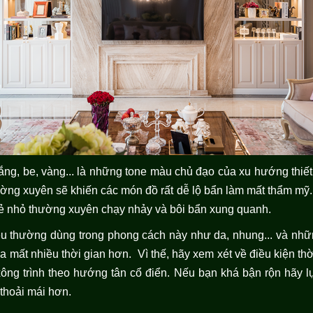
, be, vàng... là những tone màu chủ đạo của xu hướng thiết k
ờng xuyên sẽ khiến các món đồ rất dễ lộ bẩn làm mất thẩm mỹ.
tr ẻ nhỏ thường xuyên chạy nhảy và bôi bẩn xung quanh.
iệu thường dùng trong phong cách này như da, nhung... và nhữn
ửa mất nhiều thời gian hơn. Vì thế, hãy xem xét về điều kiện th
ông trình theo hướng tân cổ điển. Nếu bạn khá bận rộn hãy l
 thoải mái hơn.