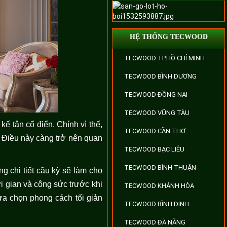
HỆ THỐNG TECWOOD
TECWOOD TP.HỒ CHÍ MINH
TECWOOD BÌNH DƯƠNG
TECWOOD ĐỒNG NAI
TECWOOD VŨNG TÀU
ế tân cổ điển. Chính vì thế,
TECWOOD CẦN THƠ
 Điều này càng trở nên quan
TECWOOD BẠC LIÊU
TECWOOD BÌNH THUẬN
g chi tiết cầu kỳ sẽ làm cho
ời gian và công sức trước khi
TECWOOD KHÁNH HÒA
ựa chọn phong cách tối giản
TECWOOD BÌNH ĐỊNH
TECWOOD ĐÀ NẴNG