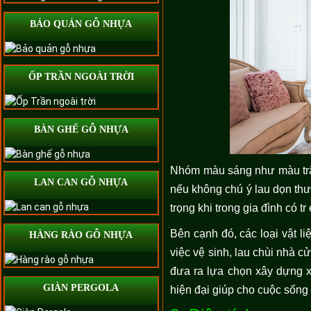
BẢO QUẢN GỖ NHỰA
ỐP TRẦN NGOÀI TRỜI
BÀN GHẾ GỖ NHỰA
Nhóm màu sáng như màu trắng
LAN CAN GỖ NHỰA
nếu không chú ý lau dọn thư
trọng khi trong gia đình có 
Bên cạnh đó, các loại vật l
HÀNG RÀO GỖ NHỰA
việc vệ sinh, lau chùi nhà c
đưa ra lựa chọn xây dựng x
GIÀN PERGOLA
hiện đại giúp cho cuộc sống