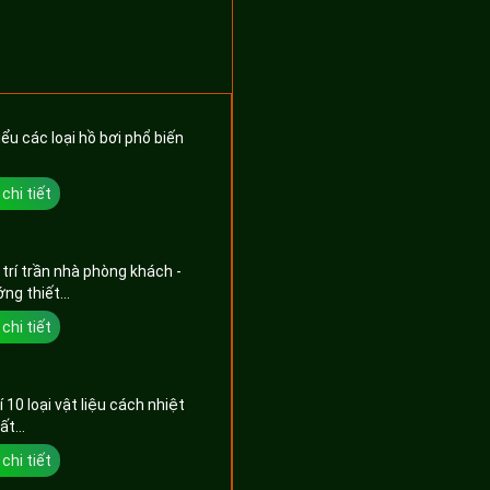
ểu các loại hồ bơi phổ biến
.
chi tiết
trí trần nhà phòng khách -
ng thiết...
chi tiết
 10 loại vật liệu cách nhiệt
ất...
chi tiết