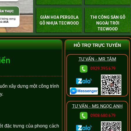
GIÀN HOA PERGOLA
THI CÔNG SÀN GỖ
GỖ NHỰA TECWOOD
NGOÀI TRỜI
TECWOOD
HỖ TRỢ TRỰC TUYẾN
iển
TƯ VẤN - MR TÂM
0929.395.679
muốn xây dựng một công trình
y.
TƯ VẤN - MS NGỌC ANH
0908.680.679
ét đặc trưng của phong cách