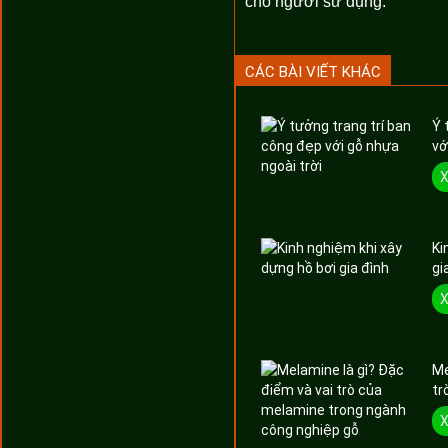
cho người sử dụng.
CÁC BÀI VIẾT KHÁC
Ý 
vớ
X
Ki
gi
X
Me
tr
X