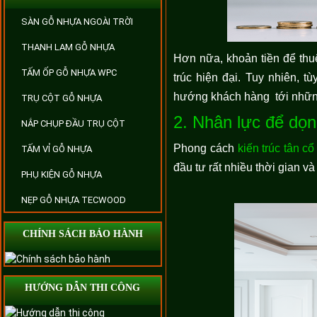
SÀN GỖ NHỰA NGOÀI TRỜI
THANH LAM GỖ NHỰA
Hơn nữa, khoản tiền để thuê
TẤM ỐP GỖ NHỰA WPC
trúc hiện đại. Tuy nhiên, t
hướng khách hàng tới những 
TRỤ CỘT GỖ NHỰA
2. Nhân lực để dọ
NẮP CHỤP ĐẦU TRỤ CỘT
Phong cách
kiến trúc tân cổ
TẤM VỈ GỖ NHỰA
đầu tư rất nhiều thời gian 
PHỤ KIỆN GỖ NHỰA
NẸP GỖ NHỰA TECWOOD
CHÍNH SÁCH BẢO HÀNH
HƯỚNG DẪN THI CÔNG