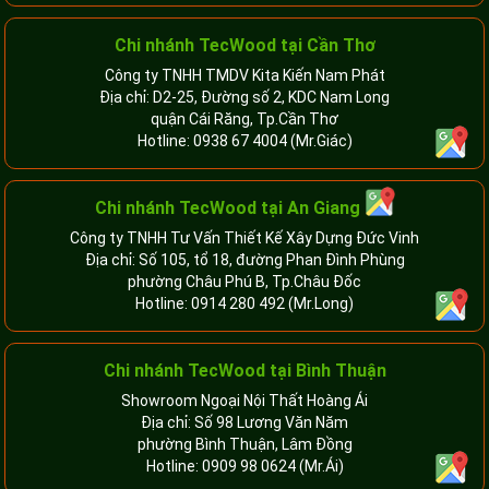
Chi nhánh TecWood tại Cần Thơ
Công ty TNHH TMDV Kita Kiến Nam Phát
Địa chỉ: D2-25, Đường số 2, KDC Nam Long
quận Cái Răng, Tp.Cần Thơ
Hotline:
0938 67 4004
(Mr.Giác)
Chi nhánh
TecWood tại An Giang
Công ty TNHH Tư Vấn Thiết Kế Xây Dựng Đức Vinh
Địa chỉ: Số 105, tổ 18, đường Phan Đình Phùng
phường Châu Phú B, Tp.Châu Đốc
Hotline:
0914 280 492
(Mr.Long)
Chi nhánh
TecWood tại Bình Thuận
Showroom Ngoại Nội Thất Hoàng Ái
Địa chỉ: Số 98 Lương Văn Năm
phường Bình Thuận, Lâm Đồng
Hotline:
0909 98 0624
(Mr.Ái)