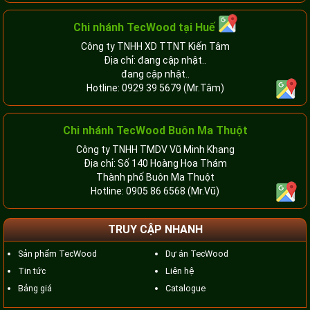
Chi nhánh TecWood tại Huế
Công ty TNHH XD TTNT Kiến Tâm
Địa chỉ: đang cập nhật..
đang cập nhật..
Hotline:
0929 39 5679
(Mr.Tâm)
Chi nhánh TecWood Buôn Ma Thuột
Công ty TNHH TMDV Vũ Minh Khang
Địa chỉ: Số 140 Hoàng Hoa Thám
Thành phố Buôn Ma Thuột
Hotline:
0905 86 6568
(Mr.Vũ)
TRUY CẬP NHANH
Sản phẩm TecWood
Dự án TecWood
Tin tức
Liên hệ
Bảng giá
Catalogue