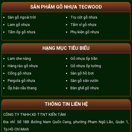
SẢN PHẨM GỖ NHỰA TECWOOD
Sàn gỗ ngoài trời
Trụ cột gỗ nhựa
Lam gỗ nhựa
Tấm vỉ gỗ nhựa
Tấm ốp gỗ nhựa
Phụ kiện gỗ nhựa
HẠNG MỤC TIÊU BIỂU
Lam che nắng
Gỗ nhựa ốp trần
Hàng rào gỗ nhựa
Gỗ nhựa ốp tường
Cổng gỗ nhựa
Sàn gỗ hồ bơi
Pergola gỗ nhựa
Sàn gỗ sân vườn
Ốp bậc cầu thang
Bàn ghế gỗ nhựa
THÔNG TIN LIÊN HỆ
CÔNG TY TNHH XD TTNT KIẾN TÂM
Địa chỉ: Số 18B đường Nam Quốc Cang, phường Phạm Ngũ Lão, Quận 1,
Tp.Hồ Chí Minh