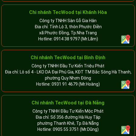
Chi nhánh
TecWood tại Khánh Hòa
Công ty TNHH Sàn Gỗ Gia Hân
Địa chỉ: Tỉnh Lộ 3, thôn Phước Điền
xã Phước Đồng, Tp.Nha Trang
Hotline:
0914 38 9797
(Mr.Lãm)
Chi nhánh TecWood tại Bình Định
Công ty TNHH Đầu Tư Kiến Triệu Phát
Địa chỉ: Lô số 4 - LKO DA Đại Phú Gia, KĐT TM Bắc Sông Hà Thanh,
phường Quy Nhơn Đông
Hotline:
0931 91 4679
(Mr.Hoàng)
Chi nhánh TecWood tại Đà Nẵng
Công ty TNHH Đầu Tư Kiến Mộc Phát
Địa chỉ: Số 356 đường Hà Huy Tập
phường Thanh Khê, Tp.Đà Nẵng
Hotline:
0905 55 3751
(Mr.Dũng)