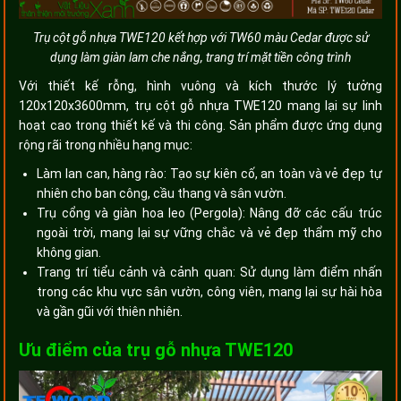
Trụ cột gỗ nhựa TWE120 kết hợp với
TW60
màu Cedar được sử
dụng làm giàn lam che nắng, trang trí mặt tiền công trình
Với thiết kế rỗng, hình vuông và kích thước lý tưởng
120x120x3600mm, trụ cột gỗ nhựa TWE120 mang lại sự linh
hoạt cao trong thiết kế và thi công. Sản phẩm được ứng dụng
rộng rãi trong nhiều hạng mục:
Làm lan can, hàng rào: Tạo sự kiên cố, an toàn và vẻ đẹp tự
nhiên cho ban công, cầu thang và sân vườn.
Trụ cổng và giàn hoa leo (Pergola): Nâng đỡ các cấu trúc
ngoài trời, mang lại sự vững chắc và vẻ đẹp thẩm mỹ cho
không gian.
Trang trí tiểu cảnh và cảnh quan: Sử dụng làm điểm nhấn
trong các khu vực sân vườn, công viên, mang lại sự hài hòa
và gần gũi với thiên nhiên.
Ưu điểm của trụ gỗ nhựa TWE120