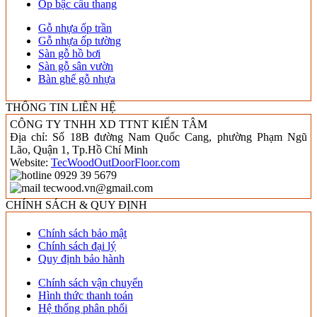
Ốp bậc cầu thang
Gỗ nhựa ốp trần
Gỗ nhựa ốp tường
Sàn gỗ hồ bơi
Sàn gỗ sân vườn
Bàn ghế gỗ nhựa
THÔNG TIN LIÊN HỆ
CÔNG TY TNHH XD TTNT KIẾN TÂM
Địa chỉ: Số 18B đường Nam Quốc Cang, phường Phạm Ngũ
Lão, Quận 1, Tp.Hồ Chí Minh
Website:
TecWoodOutDoorFloor.com
0929 39 5679
tecwood.vn@gmail.com
CHÍNH SÁCH & QUY ĐỊNH
Chính sách bảo mật
Chính sách đại lý
Quy định bảo hành
Chính sách vận chuyển
Hình thức thanh toán
Hệ thống phân phối