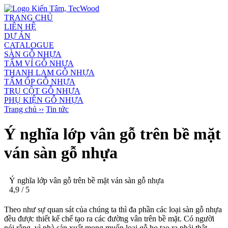
TRANG CHỦ
LIÊN HỆ
DỰ ÁN
CATALOGUE
SÀN GỖ NHỰA
TẤM VỈ GỖ NHỰA
THANH LAM GỖ NHỰA
TẤM ỐP GỖ NHỰA
TRỤ CỘT GỖ NHỰA
PHỤ KIỆN GỖ NHỰA
Trang chủ ››
Tin tức
Ý nghĩa lớp vân gỗ trên bề mặt
ván sàn gỗ nhựa
Ý nghĩa lớp vân gỗ trên bề mặt ván sàn gỗ nhựa
4,9
/
5
Theo như sự quan sát của chúng ta thì đa phần các loại sàn gỗ nhựa
đều được thiết kế chế tạo ra các đường vân trên bề mặt. Có người
nói rằng, vì nhà sản xuất mong muốn loại gỗ họ tạo ra phải thật