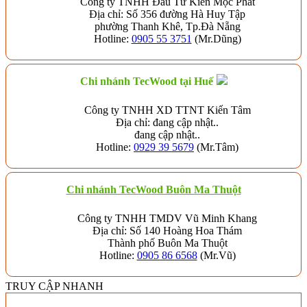
Công ty TNHH Đầu Tư Kiến Mộc Phát
Địa chỉ: Số 356 đường Hà Huy Tập
phường Thanh Khê, Tp.Đà Nẵng
Hotline:
0905 55 3751
(Mr.Dũng)
Chi nhánh TecWood tại Huế
Công ty TNHH XD TTNT Kiến Tâm
Địa chỉ: đang cập nhật..
đang cập nhật..
Hotline:
0929 39 5679
(Mr.Tâm)
Chi nhánh TecWood Buôn Ma Thuột
Công ty TNHH TMDV Vũ Minh Khang
Địa chỉ: Số 140 Hoàng Hoa Thám
Thành phố Buôn Ma Thuột
Hotline:
0905 86 6568
(Mr.Vũ)
TRUY CẬP NHANH