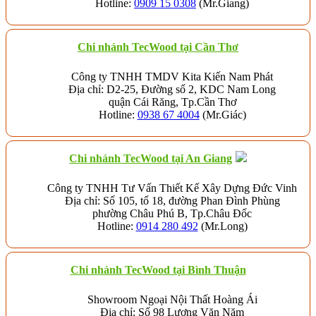
Hotline:
0909 15 0308
(Mr.Giang)
Chi nhánh TecWood tại Cần Thơ
Công ty TNHH TMDV Kita Kiến Nam Phát
Địa chỉ: D2-25, Đường số 2, KDC Nam Long
quận Cái Răng, Tp.Cần Thơ
Hotline:
0938 67 4004
(Mr.Giác)
Chi nhánh
TecWood tại An Giang
Công ty TNHH Tư Vấn Thiết Kế Xây Dựng Đức Vinh
Địa chỉ: Số 105, tổ 18, đường Phan Đình Phùng
phường Châu Phú B, Tp.Châu Đốc
Hotline:
0914 280 492
(Mr.Long)
Chi nhánh
TecWood tại Bình Thuận
Showroom Ngoại Nội Thất Hoàng Ái
Địa chỉ: Số 98 Lương Văn Năm