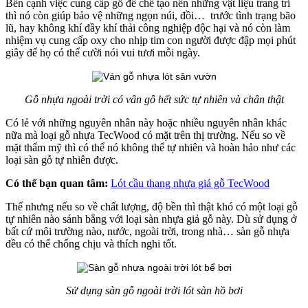
Bên cạnh việc cung cấp gỗ để chế tạo nên những vật liệu trang trí
thì nó còn giúp bảo vệ những ngọn núi, đồi… trước tình trạng bão
lũ, hay không khí đầy khí thải công nghiệp độc hại và nó còn làm
nhiệm vụ cung cấp oxy cho nhịp tim con người được đập mọi phút
giây để họ có thể cười nói vui tươi mỗi ngày.
Gỗ nhựa ngoài trời có vân gỗ hết sức tự nhiên và chân thật
Có lẻ với những nguyên nhân này hoặc nhiều nguyên nhân khác
nữa mà loại gỗ nhựa TecWood có mặt trên thị trường. Nếu so về
mặt thẩm mỹ thì có thể nó không thể tự nhiên và hoàn hảo như các
loại sàn gỗ tự nhiên được.
Có thể bạn quan tâm:
Lót cầu thang nhựa giả gỗ TecWood
Thế nhưng nếu so về chất lượng, độ bền thì thật khó có một loại gỗ
tự nhiên nào sánh bằng với loại sàn nhựa giả gỗ này. Dù sử dụng ở
bất cứ môi trường nào, nước, ngoài trời, trong nhà… sàn gỗ nhựa
đều có thể chống chịu và thích nghi tốt.
Sử dụng sàn gỗ ngoài trời lót sàn hồ bơi