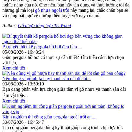
nghĩa riêng của nó. Cho nên, bạn hãy tận dụng và thừa hưởng tối đa
những gì mà loại
gỗ nhựa ngoài trời
này mang lại, chắc chắn bạn sẽ
vô cùng bất ngờ về những điều tuyệt vời này của nó.
Author:
Gỗ nhựa tổng hợp TecWood
Các bài viết khác
Bí quyết thiết kế pergola hồ bơi đẹp bền...
05/08/2026 - 16:43:24
Giàn pergola hồ bơi có thực sự cần thiết? Tìm hiểu cách lựa chọn
vật liệu, ...
Xem chi tiết
Nên dùng vỉ gỗ nhựa hay thanh sàn dài để lót...
03/08/2026 - 13:59:10
Bạn đang phân vân lựa chọn giữa tấm vỉ gỗ nhựa và thanh sàn dài
làm vật li�...
Xem chi tiết
Kinh nghiệm thi công giàn pergola ngoài trời an...
30/07/2026 - 16:45:47
Thi công giàn pergola đúng kỹ thuật giúp công trình chịu lực tốt,