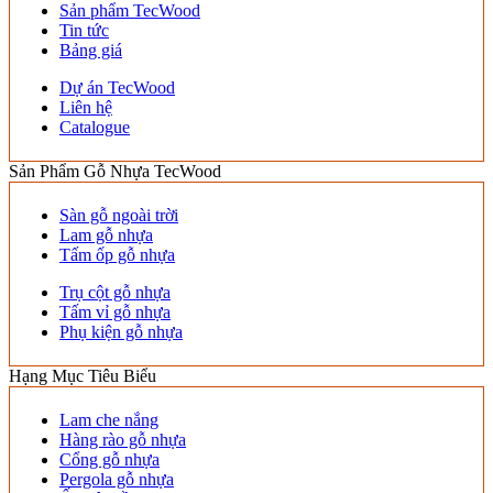
Sản phẩm TecWood
Tin tức
Bảng giá
Dự án TecWood
Liên hệ
Catalogue
Sản Phẩm Gỗ Nhựa TecWood
Sàn gỗ ngoài trời
Lam gỗ nhựa
Tấm ốp gỗ nhựa
Trụ cột gỗ nhựa
Tấm vỉ gỗ nhựa
Phụ kiện gỗ nhựa
Hạng Mục Tiêu Biểu
Lam che nắng
Hàng rào gỗ nhựa
Cổng gỗ nhựa
Pergola gỗ nhựa