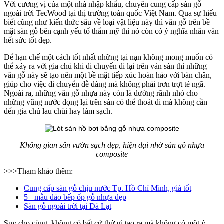
Với cương vị của một nhà nhập khẩu, chuyên cung cấp sàn gỗ
ngoài trời TecWood tại thị trường toàn quốc Việt Nam. Qua sự hiểu
biết cũng như kiến thức sâu về loại vật liệu này thì vân gỗ trên bề
mặt sàn gỗ bên cạnh yếu tố thẩm mỹ thì nó còn có ý nghĩa nhân văn
hết sức tốt đẹp.
Để hạn chế một cách tốt nhất những tại nạn không mong muốn có
thể xảy ra với gia chủ khi di chuyển đi lại trên ván sàn thì những
vân gỗ này sẽ tạo nên một bề mặt tiếp xúc hoàn hảo với bàn chân,
giúp cho việc di chuyển dễ dàng mà không phải trơn trợt té ngã.
Ngoài ra, những vân gỗ nhựa này còn là đường rãnh nhỏ cho
những vũng nước đọng lại trên sàn có thể thoát đi mà không cần
đến gia chủ lau chùi hay làm sạch.
Không gian sân vườn sạch đẹp, hiện đại nhờ sàn gỗ nhựa
composite
>>>Tham khảo thêm:
Cung cấp sàn gỗ chịu nước Tp. Hồ Chí Minh, giá tốt
5+ mẫu đảo bếp ốp gỗ nhựa đẹp
Sàn gỗ ngoài trời tại Đà Lạt
Suy cho cùng, không có bất cứ thứ gì tạo ra mà không có một ý