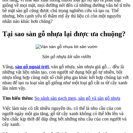
giống về mọi mặt, mọi đường nét đến cả những đường vân bé tí trên
bề mặt sàn gỗ cũng được chú trọng nghiêm cứu và tạo ra. Thế
nhưng, bên cạnh yếu tố thẩm mỹ ấy thì liệu có còn một nguyên
nhân nào khác hơn chăng?
Tại sao sàn gỗ nhựa lại được ưa chuộng?
Sàn gỗ nhựa lót sân vườn
Vâng,
sàn gỗ ngoài trời
, ván gỗ nhựa, sàn nhựa giả gỗ… đều là
những vật liệu nhân tạo, con người sử dụng bột gỗ tự nhiên, bột
nhựa tổng hợp cùng một số chất phụ gia khác kết hợp chúng lại với
nhau để tạo ra loại sàn gỗ giống như một loại gỗ cắt ra từ cây xanh
lâu năm vậy.
Tìm hiểu thêm:
So sánh sàn gạch men, sàn gỗ và sàn gỗ nhựa
Việc làm này có rất nhiều nguyên do, có thể là nhu cầu của con
người ngày một gia tăng, gỗ từ cây xanh không có thể lớn lên và
bền chắc kịp thời để đáp ứng hết những nhu cầu của con người và
cây xanh.