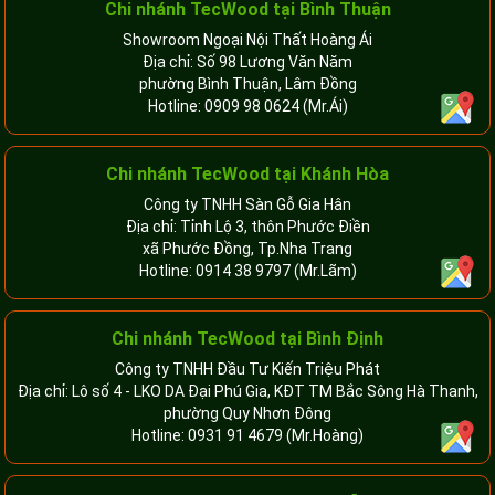
Chi nhánh
TecWood tại Bình Thuận
Showroom Ngoại Nội Thất Hoàng Ái
Địa chỉ: Số 98 Lương Văn Năm
phường Bình Thuận, Lâm Đồng
Hotline:
0909 98 0624
(Mr.Ái)
Chi nhánh
TecWood tại Khánh Hòa
Công ty TNHH Sàn Gỗ Gia Hân
Địa chỉ: Tỉnh Lộ 3, thôn Phước Điền
xã Phước Đồng, Tp.Nha Trang
Hotline:
0914 38 9797
(Mr.Lãm)
Chi nhánh TecWood tại Bình Định
Công ty TNHH Đầu Tư Kiến Triệu Phát
Địa chỉ: Lô số 4 - LKO DA Đại Phú Gia, KĐT TM Bắc Sông Hà Thanh,
phường Quy Nhơn Đông
Hotline:
0931 91 4679
(Mr.Hoàng)