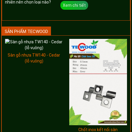
Xem chi tiết
SẢN PHẨM TECWOOD
Sàn gỗ nhựa TW140 - Cedar
(lỗ vuông)
Chốt inox kết nối sàn