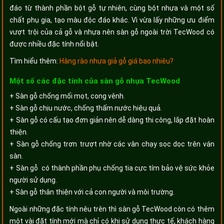
đáo từ thành phần bột gỗ tự nhiên, cùng bột nhựa và một số
chất phụ gia, tạo màu độc đáo khác. Vì vừa lấy những ưu điểm
vượt trội của cả gỗ và nhựa nên sàn gỗ ngoài trời TecWood có
được nhiều đặc tính nổi bật.
Tìm hiểu thêm:
Hàng rào nhựa giả gỗ giá bao nhiêu?
Một số các đặc tính của sàn gỗ nhựa TecWood
+ Sàn gỗ chống mối mọt, cong vênh.
+ Sàn gỗ chịu nước, chống thấm nước hiệu quả.
+ Sàn gỗ có cấu tạo đơn giản nên dễ dàng thi công, lắp đặt hoàn
thiện.
+ Sàn gỗ chống trơn trượt nhờ các vân chạy sọc dọc trên ván
sàn.
+ Sàn gỗ có thành phần phụ chống tia cực tím bảo vệ sức khỏe
người sử dụng.
+ Sàn gỗ thân thiện với cả con người và môi trường.
Ngoài những đặc tính nêu trên thì sàn gỗ TecWood còn có thêm
một vài đặt tính mới mà chỉ có khi sử dụng thực tế, khách hàng