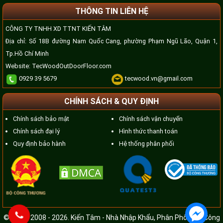
THÔNG TIN LIÊN HỆ
CÔNG TY TNHH XD TTNT KIẾN TÂM
Địa chỉ: Số 18B đường Nam Quốc Cang, phường Phạm Ngũ Lão, Quận 1,
Tp.Hồ Chí Minh
Website:
TecWoodOutDoorFloor.com
0929 39 5679
tecwood.vn@gmail.com
CHÍNH SÁCH & QUY ĐỊNH
Chính sách bảo mật
Chính sách vận chuyển
Chính sách đại lý
Hình thức thanh toán
Quy định bảo hành
Hệ thống phân phối
© Since 2008 - 2026. Kiến Tâm - Nhà Nhập Khẩu, Phân Phối, Thi Công