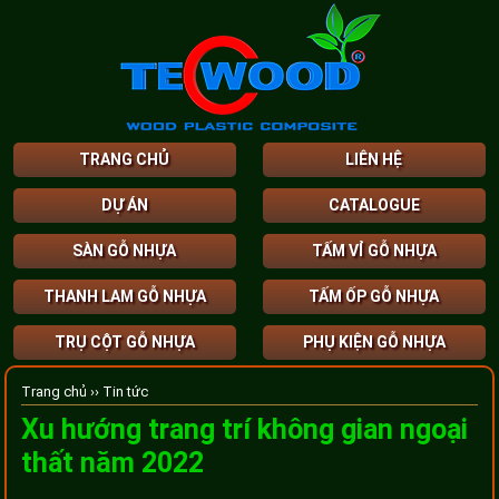
TRANG CHỦ
LIÊN HỆ
DỰ ÁN
CATALOGUE
SÀN GỖ NHỰA
TẤM VỈ GỖ NHỰA
THANH LAM GỖ NHỰA
TẤM ỐP GỖ NHỰA
TRỤ CỘT GỖ NHỰA
PHỤ KIỆN GỖ NHỰA
Trang chủ ››
Tin tức
Xu hướng trang trí không gian ngoại
thất năm 2022