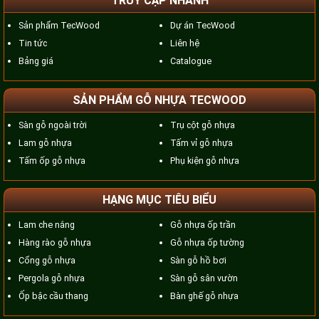
TRUY CẬP NHANH
Sản phẩm TecWood
Dự án TecWood
Tin tức
Liên hệ
Bảng giá
Catalogue
SẢN PHẨM GỖ NHỰA TECWOOD
Sàn gỗ ngoài trời
Trụ cột gỗ nhựa
Lam gỗ nhựa
Tấm vỉ gỗ nhựa
Tấm ốp gỗ nhựa
Phụ kiện gỗ nhựa
HẠNG MỤC TIÊU BIỂU
Lam che nắng
Gỗ nhựa ốp trần
Hàng rào gỗ nhựa
Gỗ nhựa ốp tường
Cổng gỗ nhựa
Sàn gỗ hồ bơi
Pergola gỗ nhựa
Sàn gỗ sân vườn
Ốp bậc cầu thang
Bàn ghế gỗ nhựa