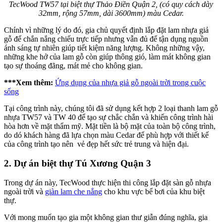
TecWood TW57 tại biệt thự Thảo Điền Quận 2, (có quy cách dày
32mm, rộng 57mm, dài 3600mm) màu Cedar.
Chính vì những lý do đó, gia chủ quyết định lắp đặt lam nhựa giả
gỗ để chắn nắng chiếu trực tiếp nhưng vẫn đủ để tận dụng nguồn
ánh sáng tự nhiên giúp tiết kiệm năng lượng. Không những vậy,
những khe hở của lam gỗ còn giúp thông gió, làm mát không gian
tạo sự thoáng đãng, mát mẻ cho không gian.
***Xem thêm:
Ứng dụng của nhựa giả gỗ ngoài trời trong cuộc
sống
Tại công trình này, chúng tôi đã sử dụng kết hợp 2 loại thanh lam gỗ
nhựa TW57 và TW 40 để tạo sự chắc chắn và khiến công trình hài
hòa hơn về mặt thẩm mỹ. Mặt tiền là bộ mặt của toàn bộ công trình,
do dó khách hàng đã lựa chọn màu Cedar để phù hợp với thiết kế
của công trình tạo nên vẻ đẹp hết sức trẻ trung và hiện đại.
2. Dự án biệt thự Tú Xương Quận 3
Trong dự án này, TecWood thực hiện thi công lắp đặt sàn gỗ nhựa
ngoài trời và
giàn lam che nắng
cho khu vực bể bơi của khu biệt
thự.
Với mong muốn tạo gia một không gian thư giẫn đúng nghĩa, gia