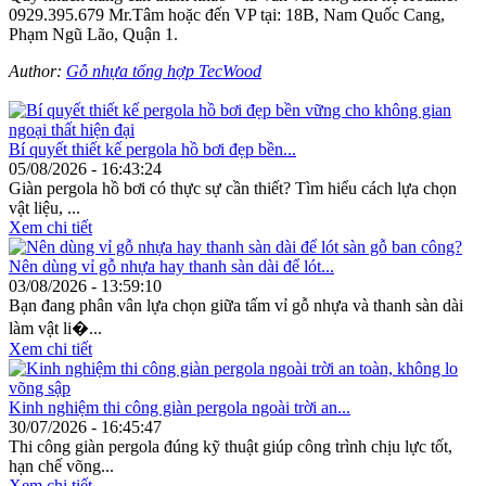
0929.395.679 Mr.Tâm hoặc đến VP tại: 18B, Nam Quốc Cang,
Phạm Ngũ Lão, Quận 1.
Author:
Gỗ nhựa tổng hợp TecWood
Các bài viết khác
Bí quyết thiết kế pergola hồ bơi đẹp bền...
05/08/2026 - 16:43:24
Giàn pergola hồ bơi có thực sự cần thiết? Tìm hiểu cách lựa chọn
vật liệu, ...
Xem chi tiết
Nên dùng vỉ gỗ nhựa hay thanh sàn dài để lót...
03/08/2026 - 13:59:10
Bạn đang phân vân lựa chọn giữa tấm vỉ gỗ nhựa và thanh sàn dài
làm vật li�...
Xem chi tiết
Kinh nghiệm thi công giàn pergola ngoài trời an...
30/07/2026 - 16:45:47
Thi công giàn pergola đúng kỹ thuật giúp công trình chịu lực tốt,
hạn chế võng...
Xem chi tiết