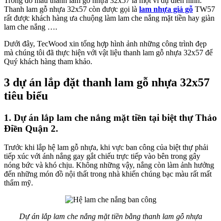
Trong đó mẫu thanh lam gỗ nhựa 32x57 là một ví dụ điển hình.
Thanh lam gỗ nhựa 32x57 còn được gọi là
lam nhựa giả gỗ
TW57
rất được khách hàng ưa chuộng làm lam che nắng mặt tiền hay giàn
lam che nắng ….
Dưới đây, TecWood xin tổng hợp hình ảnh những công trình đẹp
mà chúng tôi đã thực hiện với vật liệu thanh lam gỗ nhựa 32x57 để
Quý khách hàng tham khảo.
3 dự án lắp đặt thanh lam gỗ nhựa 32x57
tiêu biểu
1. Dự án lắp lam che nắng mặt tiền tại biệt thự Thảo
Điền Quận 2
.
Trước khi lắp hệ lam gỗ nhựa, khi vực ban công của biệt thự phải
tiếp xúc với ánh nắng gay gắt chiếu trực tiếp vào bên trong gây
nóng bức và khó chịu. Không những vậy, nắng còn làm ảnh hưởng
đến những món đồ nội thất trong nhà khiến chúng bạc màu rất mất
thẩm mỹ.
Dự án lắp lam che nắng mặt tiền bằng thanh lam gỗ nhựa