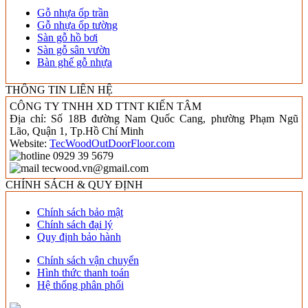
Gỗ nhựa ốp trần
Gỗ nhựa ốp tường
Sàn gỗ hồ bơi
Sàn gỗ sân vườn
Bàn ghế gỗ nhựa
THÔNG TIN LIÊN HỆ
CÔNG TY TNHH XD TTNT KIẾN TÂM
Địa chỉ: Số 18B đường Nam Quốc Cang, phường Phạm Ngũ
Lão, Quận 1, Tp.Hồ Chí Minh
Website:
TecWoodOutDoorFloor.com
0929 39 5679
tecwood.vn@gmail.com
CHÍNH SÁCH & QUY ĐỊNH
Chính sách bảo mật
Chính sách đại lý
Quy định bảo hành
Chính sách vận chuyển
Hình thức thanh toán
Hệ thống phân phối