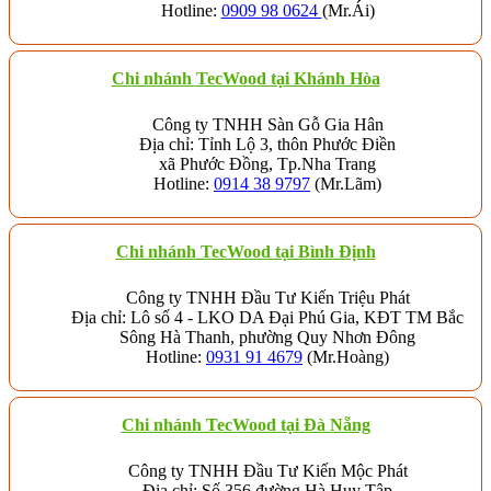
Hotline:
0909 98 0624
(Mr.Ái)
Chi nhánh
TecWood tại Khánh Hòa
Công ty TNHH Sàn Gỗ Gia Hân
Địa chỉ: Tỉnh Lộ 3, thôn Phước Điền
xã Phước Đồng, Tp.Nha Trang
Hotline:
0914 38 9797
(Mr.Lãm)
Chi nhánh TecWood tại Bình Định
Công ty TNHH Đầu Tư Kiến Triệu Phát
Địa chỉ: Lô số 4 - LKO DA Đại Phú Gia, KĐT TM Bắc
Sông Hà Thanh, phường Quy Nhơn Đông
Hotline:
0931 91 4679
(Mr.Hoàng)
Chi nhánh TecWood tại Đà Nẵng
Công ty TNHH Đầu Tư Kiến Mộc Phát
Địa chỉ: Số 356 đường Hà Huy Tập