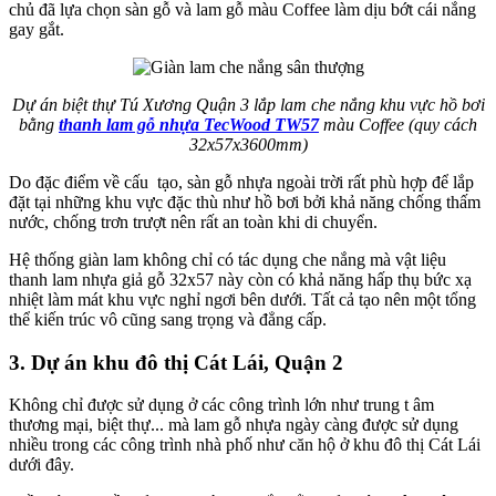
chủ đã lựa chọn sàn gỗ và lam gỗ màu Coffee làm dịu bớt cái nắng
gay gắt.
Dự án biệt thự Tú Xương Quận 3 lắp lam che nắng khu vực hồ bơi
bằng
thanh lam gỗ nhựa TecWood TW57
màu Coffee (quy cách
32x57x3600mm)
Do đặc điểm về cấu tạo, sàn gỗ nhựa ngoài trời rất phù hợp để lắp
đặt tại những khu vực đặc thù như hồ bơi bởi khả năng chống thấm
nước, chống trơn trượt nên rất an toàn khi di chuyển.
Hệ thống giàn lam không chỉ có tác dụng che nắng mà vật liệu
thanh lam nhựa giả gỗ 32x57 này còn có khả năng hấp thụ bức xạ
nhiệt làm mát khu vực nghỉ ngơi bên dưới. Tất cả tạo nên một tổng
thể kiến trúc vô cũng sang trọng và đẳng cấp.
3. Dự án khu đô thị Cát Lái, Quận 2
Không chỉ được sử dụng ở các công trình lớn như trung t âm
thương mại, biệt thự... mà lam gỗ nhựa ngày càng được sử dụng
nhiều trong các công trình nhà phố như căn hộ ở khu đô thị Cát Lái
dưới đây.