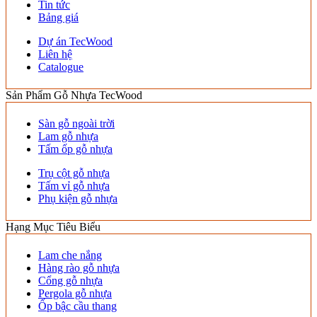
Tin tức
Bảng giá
Dự án TecWood
Liên hệ
Catalogue
Sản Phẩm Gỗ Nhựa TecWood
Sàn gỗ ngoài trời
Lam gỗ nhựa
Tấm ốp gỗ nhựa
Trụ cột gỗ nhựa
Tấm vỉ gỗ nhựa
Phụ kiện gỗ nhựa
Hạng Mục Tiêu Biểu
Lam che nắng
Hàng rào gỗ nhựa
Cổng gỗ nhựa
Pergola gỗ nhựa
Ốp bậc cầu thang