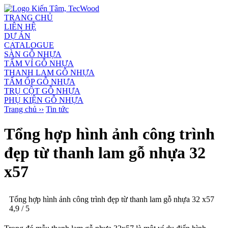
TRANG CHỦ
LIÊN HỆ
DỰ ÁN
CATALOGUE
SÀN GỖ NHỰA
TẤM VỈ GỖ NHỰA
THANH LAM GỖ NHỰA
TẤM ỐP GỖ NHỰA
TRỤ CỘT GỖ NHỰA
PHỤ KIỆN GỖ NHỰA
Trang chủ ››
Tin tức
Tổng hợp hình ảnh công trình
đẹp từ thanh lam gỗ nhựa 32
x57
Tổng hợp hình ảnh công trình đẹp từ thanh lam gỗ nhựa 32 x57
4,9
/
5