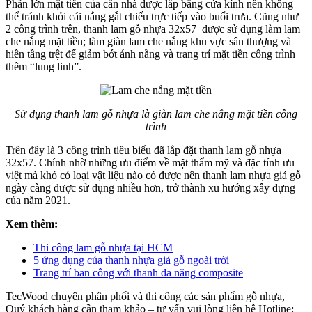
Phần lớn mặt tiền của căn nhà được lắp bằng cửa kính nên không
thể tránh khỏi cái nắng gắt chiếu trực tiếp vào buổi trưa. Cũng như
2 công trình trên, thanh lam gỗ nhựa 32x57 được sử dụng làm lam
che nắng mặt tiền; làm giàn lam che nắng khu vực sân thượng và
hiên tầng trệt để giảm bớt ánh nắng và trang trí mặt tiền công trình
thêm “lung linh”.
Sử dụng thanh lam gỗ nhựa là giàn lam che nắng mặt tiền công
trình
Trên đây là 3 công trình tiêu biểu đã lắp đặt thanh lam gỗ nhựa
32x57. Chính nhờ những ưu điểm về mặt thẩm mỹ và đặc tính ưu
việt mà khó có loại vật liệu nào có được nên thanh lam nhựa giả gỗ
ngày càng được sử dụng nhiều hơn, trở thành xu hướng xây dựng
của năm 2021.
Xem thêm:
Thi công lam gỗ nhựa tại HCM
5 ứng dụng của thanh nhựa giả gỗ ngoài trời
Trang trí ban công với thanh đa năng composite
TecWood chuyên phân phối và thi công các sản phẩm gỗ nhựa,
Quý khách hàng cần tham khảo – tư vấn vui lòng liên hệ Hotline: