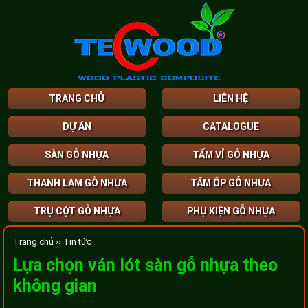
TRANG CHỦ
LIÊN HỆ
DỰ ÁN
CATALOGUE
SÀN GỖ NHỰA
TẤM VỈ GỖ NHỰA
THANH LAM GỖ NHỰA
TẤM ỐP GỖ NHỰA
TRỤ CỘT GỖ NHỰA
PHỤ KIỆN GỖ NHỰA
Trang chủ ››
Tin tức
Lựa chọn ván lót sàn gỗ nhựa theo
không gian