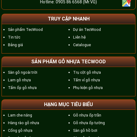
Hotline:
0905 86 6568
(Mr.Vũ)
TRUY CẬP NHANH
Sản phẩm TecWood
Dự án TecWood
Tin tức
Liên hệ
Bảng giá
Catalogue
SẢN PHẨM GỖ NHỰA TECWOOD
Sàn gỗ ngoài trời
Trụ cột gỗ nhựa
Lam gỗ nhựa
Tấm vỉ gỗ nhựa
Tấm ốp gỗ nhựa
Phụ kiện gỗ nhựa
HẠNG MỤC TIÊU BIỂU
Lam che nắng
Gỗ nhựa ốp trần
Hàng rào gỗ nhựa
Gỗ nhựa ốp tường
Cổng gỗ nhựa
Sàn gỗ hồ bơi