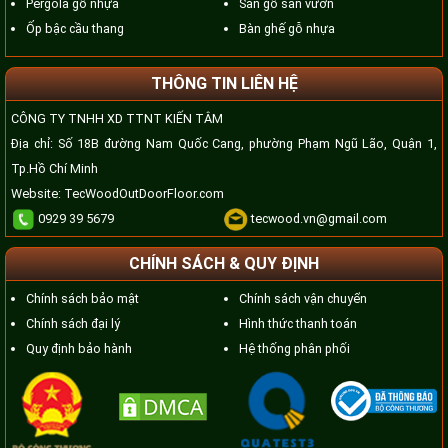
Pergola gỗ nhựa
Sàn gỗ sân vườn
Ốp bậc cầu thang
Bàn ghế gỗ nhựa
THÔNG TIN LIÊN HỆ
CÔNG TY TNHH XD TTNT KIẾN TÂM
Địa chỉ: Số 18B đường Nam Quốc Cang, phường Phạm Ngũ Lão, Quận 1,
Tp.Hồ Chí Minh
Website:
TecWoodOutDoorFloor.com
0929 39 5679
tecwood.vn@gmail.com
CHÍNH SÁCH & QUY ĐỊNH
Chính sách bảo mật
Chính sách vận chuyển
Chính sách đại lý
Hình thức thanh toán
Quy định bảo hành
Hệ thống phân phối