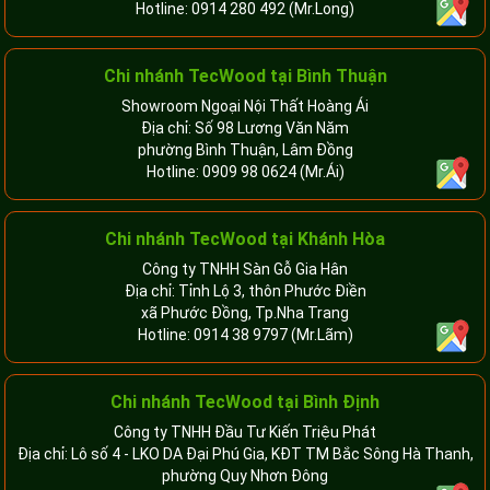
Hotline:
0914 280 492
(Mr.Long)
Chi nhánh
TecWood tại Bình Thuận
Showroom Ngoại Nội Thất Hoàng Ái
Địa chỉ: Số 98 Lương Văn Năm
phường Bình Thuận, Lâm Đồng
Hotline:
0909 98 0624
(Mr.Ái)
Chi nhánh
TecWood tại Khánh Hòa
Công ty TNHH Sàn Gỗ Gia Hân
Địa chỉ: Tỉnh Lộ 3, thôn Phước Điền
xã Phước Đồng, Tp.Nha Trang
Hotline:
0914 38 9797
(Mr.Lãm)
Chi nhánh TecWood tại Bình Định
Công ty TNHH Đầu Tư Kiến Triệu Phát
Địa chỉ: Lô số 4 - LKO DA Đại Phú Gia, KĐT TM Bắc Sông Hà Thanh,
phường Quy Nhơn Đông