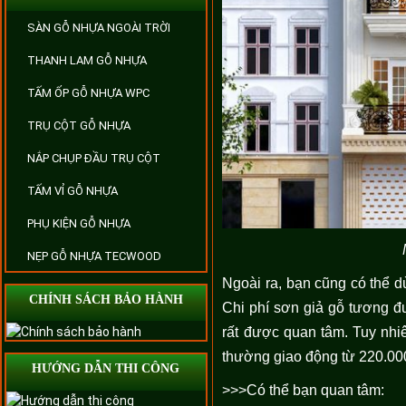
SÀN GỖ NHỰA NGOÀI TRỜI
THANH LAM GỖ NHỰA
TẤM ỐP GỖ NHỰA WPC
TRỤ CỘT GỖ NHỰA
NẮP CHỤP ĐẦU TRỤ CỘT
TẤM VỈ GỖ NHỰA
PHỤ KIỆN GỖ NHỰA
NẸP GỖ NHỰA TECWOOD
Ngoài ra, bạn cũng có thể d
CHÍNH SÁCH BẢO HÀNH
Chi phí sơn giả gỗ tương 
rất được quan tâm. Tuy nhi
thường giao động từ 220.00
HƯỚNG DẪN THI CÔNG
>>>Có thể bạn quan tâm: