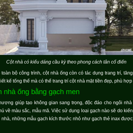
Cột nhà có kiểu dáng cầu kỳ theo phong cách tân cổ điển
toàn bộ công trình, cột nhà ống còn có tác dụng trang trí, tăn
ết kế tổng thể mà có thể trang trí cột nhà mặt tiền đẹp, phù hợp
iền nhà ống bằng gạch men
hượng giúp tạo không gian sang trọng, độc đáo cho ngôi nh
 về màu sắc, mẫu mã. Việc sử dụng loại gạch nào sẽ do kiến t
n nhà, những mẫu gạch kích thước nhỏ như gạch thẻ inax được