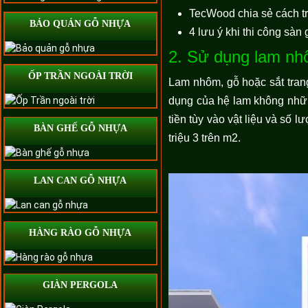
TecWood chia sẻ cách tr
BẢO QUẢN GỖ NHỰA
4 lưu ý khi thi công sàn
2. Sử dụng lam nh
ỐP TRẦN NGOÀI TRỜI
Lam nhôm, gỗ hoặc sắt trang
dụng của hệ lam không nhữn
tiền tùy vào vật liệu và số 
BÀN GHẾ GỖ NHỰA
triệu 3 trên m2.
LAN CAN GỖ NHỰA
HÀNG RÀO GỖ NHỰA
GIÀN PERGOLA