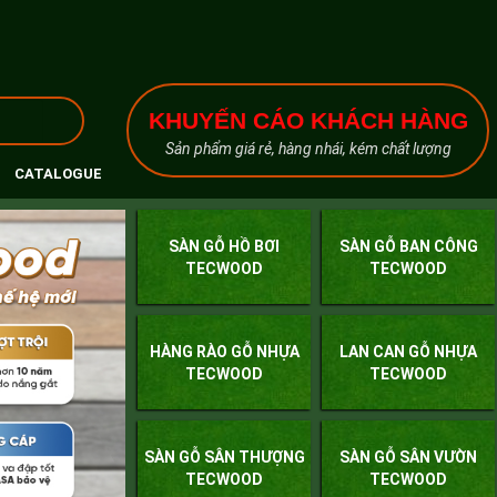
KHUYẾN CÁO KHÁCH HÀNG
Sản phẩm giá rẻ, hàng nhái, kém chất lượng
CATALOGUE
SÀN GỖ HỒ BƠI
SÀN GỖ BAN CÔNG
TECWOOD
TECWOOD
HÀNG RÀO GỖ NHỰA
LAN CAN GỖ NHỰA
TECWOOD
TECWOOD
SÀN GỖ SÂN THƯỢNG
SÀN GỖ SÂN VƯỜN
TECWOOD
TECWOOD