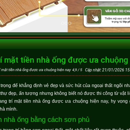
rí mặt tiền nhà ống được ưa chuộng
rí mặt tiền nhà ống được ưa chuộng hiện nay
4,9
/
5
Cập nhật: 21/01/2026 15
n trọng để khẳng định vẻ đẹp và sức hút của ngoại thất ngôi nh
 thự đẹp, ấn tượng nhưng không biết nó được thi công từ vật li
rang trí mặt tiền nhà ống được ưa chuộng hiện nay, hy vọng
nhà mình.
iền nhà ống bằng cách sơn phủ