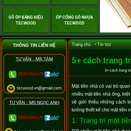
GỖ ỐP BẢNG HIỆU
ỐP CỔNG GỖ NHỰA
TECWOOD
TECWOOD
Trang chủ
Tin tức
THÔNG TIN LIÊN HỆ
5+ cách trang t
TƯ VẤN - MR.TÂM
5+ cách trang t
0929.395.679
Mặt tiền nhà có vai trò qua
tecwood.vn@gmail.com
nhiều mặt tiền nhà ống, biệt
sẽ giới thiệu những cách t
TƯ VẤN - MS.NGỌC ANH
tưởng thiết kế cho mặt tiền 
0908.680.679
1. Trang trí mặt t