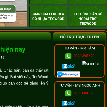
GIÀN HOA PERGOLA
THI CÔNG SÀN GỖ
GỖ NHỰA TECWOOD
NGOÀI TRỜI
TECWOOD
HỖ TRỢ TRỰC TUYẾN
 hiện nay
TƯ VẤN - MR TÂM
0929.395.679
:16
à. Chắc hẳn, bạn đã thấy rất
ệu gì. Bài viết này, TecWood
 giúp bạn đọc dễ dàng lên ý
TƯ VẤN - MS NGỌC ANH
0908.680.679