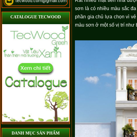
Rất nhiều mặt tiền nhà được
tecwood.com@gmail.com
sơn là có nhiều màu sắc đa
phần gia chủ lựa chọn vì vẻ
CATALOGUE TECWOOD
màu sơn ở một số vị trí như 
DANH MỤC SẢN PHẨM