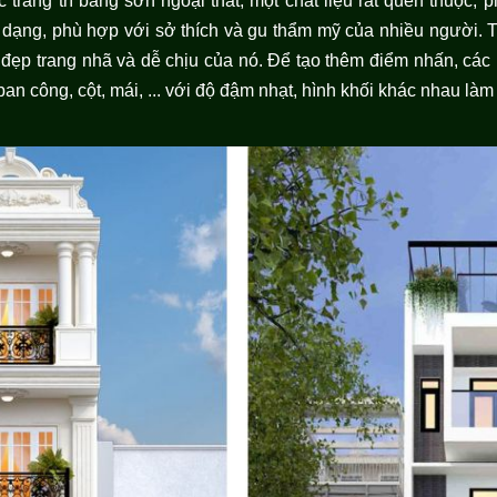
 trang trí bằng sơn ngoại thất, một chất liệu rất quen thuộc, 
 dạng, phù hợp với sở thích và gu thẩm mỹ của nhiều người. 
 đẹp trang nhã và dễ chịu của nó. Để tạo thêm điểm nhấn, các 
ban công, cột, mái, ... với độ đậm nhạt, hình khối khác nhau làm