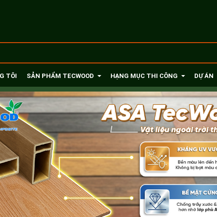
G TÔI
SẢN PHẨM TECWOOD
HẠNG MỤC THI CÔNG
DỰ ÁN