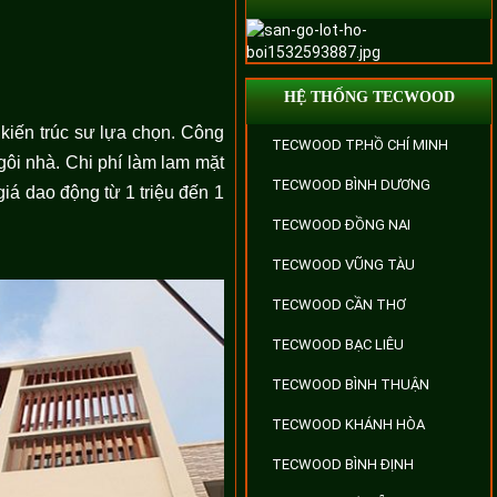
HỆ THỐNG TECWOOD
 kiến trúc sư lựa chọn. Công
TECWOOD TP.HỒ CHÍ MINH
ôi nhà. Chi phí làm lam mặt
TECWOOD BÌNH DƯƠNG
giá dao động từ 1 triệu đến 1
TECWOOD ĐỒNG NAI
TECWOOD VŨNG TÀU
TECWOOD CẦN THƠ
TECWOOD BẠC LIÊU
TECWOOD BÌNH THUẬN
TECWOOD KHÁNH HÒA
TECWOOD BÌNH ĐỊNH