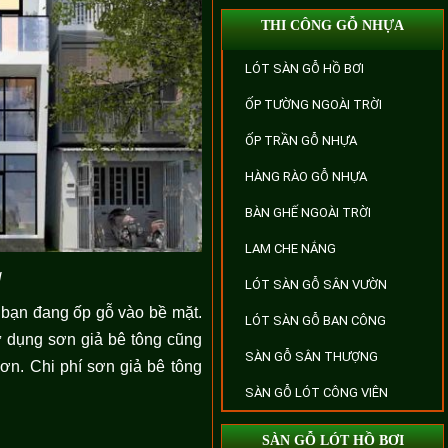
THI CÔNG GỖ NHỰA
LÓT SÀN GỖ HỒ BƠI
ỐP TƯỜNG NGOÀI TRỜI
ỐP TRẦN GỖ NHỰA
HÀNG RÀO GỖ NHỰA
BÀN GHẾ NGOÀI TRỜI
LAM CHE NẮNG
g
LÓT SÀN GỖ SÂN VƯỜN
ư bạn đang ốp gỗ vào bề mặt.
LÓT SÀN GỖ BAN CÔNG
 dụng sơn giả bê tông cũng
SÀN GỖ SÂN THƯỢNG
ơn. Chi phí sơn giả bê tông
SÀN GỖ LÓT CÔNG VIÊN
SÀN GỖ LÓT HỒ BƠI