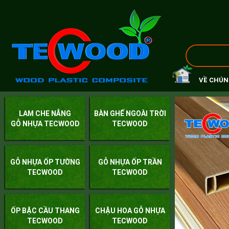
VỀ CHÚN
LAM CHE NẮNG
BÀN GHẾ NGOÀI TRỜI
GỖ NHỰA TECWOOD
TECWOOD
GỖ NHỰA ỐP TƯỜNG
GỖ NHỰA ỐP TRẦN
TECWOOD
TECWOOD
ỐP BẬC CẦU THANG
CHẬU HOA GỖ NHỰA
TECWOOD
TECWOOD