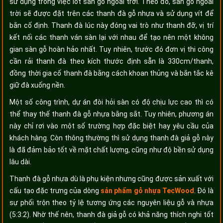
sử dụng trong việc lót sàn gỗ ngoài trời. Theo đó, sàn gỗ ngoài
trời sẽ được đặt trên các thanh đà gỗ nhựa và sử dụng vít để
bắn cố định. Thanh đà lúc này đóng vai trò như thanh đỡ, vị trí
kết nối các thanh ván sàn lại với nhau để tạo nên một không
gian sàn gỗ hoàn hảo nhất. Tuy nhiên, trước đó đơn vị thi công
cần rải thanh đà theo kích thước định sẵn là 330cm/thanh,
đồng thời gia cố thanh đà bằng cách khoan thủng và bắn tắc kê
giữ đà xuống nền.
Một số công trình, dự án đòi hỏi sàn có độ chịu lực cao thì có
thể thay thế thanh đà gỗ nhựa bằng sắt. Tuy nhiên, phương án
này chỉ rơi vào một số trường hợp đặc biệt hay yêu cầu của
khách hàng. Còn thông thường thì sử dụng thanh đà giả gỗ này
là đã đảm bảo tốt về mặt chất lượng, cũng như độ bền sử dụng
lâu dài.
Thanh đà gỗ nhựa dù là phụ kiện nhưng cũng được sản xuất với
cấu tạo đặc trưng của dòng
sản phẩm gỗ nhựa TecWood
. Đó là
sự phối trộn theo tỷ lệ tương ứng các nguyên liệu gỗ và nhựa
(5:3:2). Nhờ thế nên, thanh đà giả gỗ có khả năng thích nghi tốt