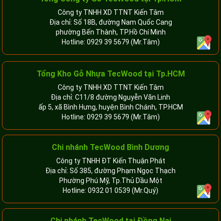
Công ty TNHH XD TTNT Kiến Tâm
Địa chỉ: Số 18B, đường Nam Quốc Cang
phường Bến Thành, TP.Hồ Chí Minh
Hotline:
0929 39 5679
(Mr.Tâm)
Tổng Kho Gỗ Nhựa TecWood tại Tp.HCM
Công ty TNHH XD TTNT Kiến Tâm
Địa chỉ: C11/8 đường Nguyễn Văn Linh
ấp 5, xã Bình Hưng, huyện Bình Chánh, TP.HCM
Hotline:
0929 39 5679
(Mr.Tâm)
Chi nhánh TecWood Bình Dương
Công ty TNHH ĐT Kiến Thuận Phát
Địa chỉ: Số 385, đường Phạm Ngọc Thạch
Phường Phú Mỹ, Tp.Thủ Dầu Một
Hotline:
0932 01 0539
(Mr.Quý)
Chi nhánh TecWood tại Đồng Nai