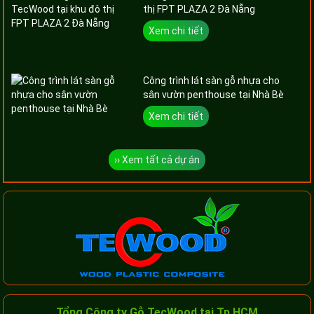
thị FPT PLAZA 2 Đà Nẵng
Xem chi tiết
Công trình lát sàn gỗ nhựa cho
sân vườn penthouse tại Nhà Bè
Xem chi tiết
›› Xem tất cả dự án
Tổng Công ty Gỗ TecWood tại Tp.HCM