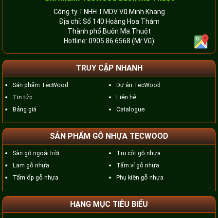
Công ty TNHH TMDV Vũ Minh Khang
Địa chỉ: Số 140 Hoàng Hoa Thám
Thành phố Buôn Ma Thuột
Hotline:
0905 86 6568
(Mr.Vũ)
TRUY CẬP NHANH
Sản phẩm TecWood
Dự án TecWood
Tin tức
Liên hệ
Bảng giá
Catalogue
SẢN PHẨM GỖ NHỰA TECWOOD
Sàn gỗ ngoài trời
Trụ cột gỗ nhựa
Lam gỗ nhựa
Tấm vỉ gỗ nhựa
Tấm ốp gỗ nhựa
Phụ kiện gỗ nhựa
HẠNG MỤC TIÊU BIỂU