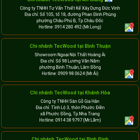
Công ty TNHH Tư Vấn Thiết Kế Xây Dựng Đức Vinh
Địa chỉ: Số 105, tổ 18, đường Phan Đình Phùng
phường Châu Phú B, Tp.Châu Đốc
Hotline:
0914 280 492
(Mr.Long)
Chi nhánh
TecWood tại Bình Thuận
Showroom Ngoại Nội Thất Hoàng Ái
Địa chỉ: Số 98 Lương Văn Năm
phường Bình Thuận, Lâm Đồng
Hotline:
0909 98 0624
(Mr.Ái)
Chi nhánh
TecWood tại Khánh Hòa
Công ty TNHH Sàn Gỗ Gia Hân
Địa chỉ: Tỉnh Lộ 3, thôn Phước Điền
xã Phước Đồng, Tp.Nha Trang
Hotline:
0914 38 9797
(Mr.Lãm)
Chi nhánh TecWood tại Bình Định