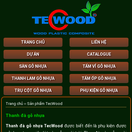
TRANG CHỦ
LIÊN HỆ
DỰ ÁN
CATALOGUE
SÀN GỖ NHỰA
TẤM VỈ GỖ NHỰA
THANH LAM GỖ NHỰA
TẤM ỐP GỖ NHỰA
TRỤ CỘT GỖ NHỰA
PHỤ KIỆN GỖ NHỰA
Trang chủ ››
Sản phẩm TecWood
Thanh đà gỗ nhựa
Thanh đà gỗ nhựa TecWood
được biết đến là phụ kiện được