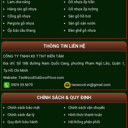
Lam che nắng
Gỗ nhựa ốp trần
Hàng rào gỗ nhựa
Gỗ nhựa ốp tường
Cổng gỗ nhựa
Sàn gỗ hồ bơi
Pergola gỗ nhựa
Sàn gỗ sân vườn
Ốp bậc cầu thang
Bàn ghế gỗ nhựa
THÔNG TIN LIÊN HỆ
CÔNG TY TNHH XD TTNT KIẾN TÂM
Địa chỉ: Số 18B đường Nam Quốc Cang, phường Phạm Ngũ Lão, Quận 1,
Tp.Hồ Chí Minh
Website:
TecWoodOutDoorFloor.com
0929 39 5679
tecwood.vn@gmail.com
CHÍNH SÁCH & QUY ĐỊNH
Chính sách bảo mật
Chính sách vận chuyển
Chính sách đại lý
Hình thức thanh toán
Quy định bảo hành
Hệ thống phân phối