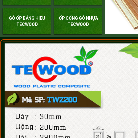
GỖ ỐP BẢNG HIỆU
ỐP CỔNG GỖ NHỰA
TECWOOD
TECWOOD