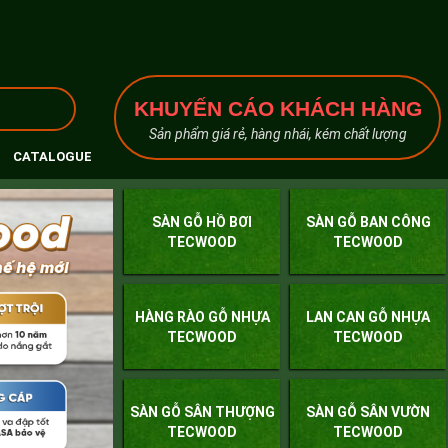
KHUYẾN CÁO KHÁCH HÀNG
Sản phẩm giá rẻ, hàng nhái, kém chất lượng
CATALOGUE
SÀN GỖ HỒ BƠI
SÀN GỖ BAN CÔNG
TECWOOD
TECWOOD
HÀNG RÀO GỖ NHỰA
LAN CAN GỖ NHỰA
TECWOOD
TECWOOD
SÀN GỖ SÂN THƯỢNG
SÀN GỖ SÂN VƯỜN
TECWOOD
TECWOOD