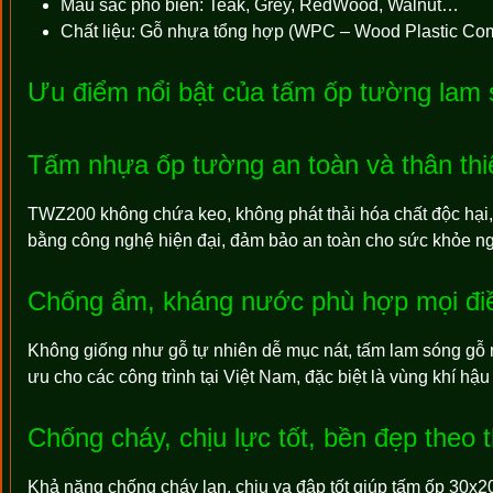
Màu sắc phổ biến: Teak, Grey, RedWood, Walnut…
Chất liệu: Gỗ nhựa tổng hợp (WPC – Wood Plastic Co
Ưu điểm nổi bật của tấm ốp tường la
Tấm nhựa ốp tường an toàn và thân thi
TWZ200 không chứa keo, không phát thải hóa chất độc hại,
bằng công nghệ hiện đại, đảm bảo an toàn cho sức khỏe ngư
Chống ẩm, kháng nước phù hợp mọi điề
Không giống như gỗ tự nhiên dễ mục nát, tấm lam sóng gỗ
ưu cho các công trình tại Việt Nam, đặc biệt là vùng khí hậ
Chống cháy, chịu lực tốt, bền đẹp theo t
Khả năng chống cháy lan, chịu va đập tốt giúp tấm ốp 30x2