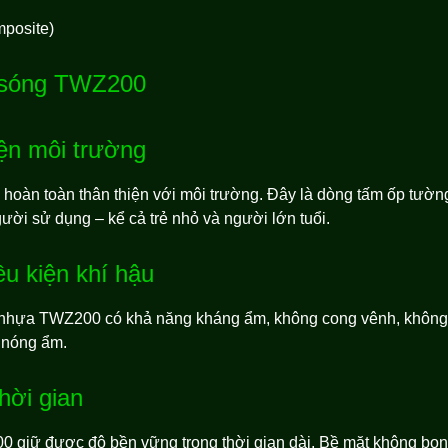
mposite)
m sóng TWZ200
ện môi trường
 hoàn toàn thân thiện với môi trường. Đây là dòng tấm ốp tườ
ời sử dụng – kể cả trẻ nhỏ và người lớn tuổi.
u kiện khí hậu
 nhựa TWZ200 có khả năng kháng ẩm, không cong vênh, không mố
u nóng ẩm.
hời gian
00 giữ được độ bền vững trong thời gian dài. Bề mặt không bon