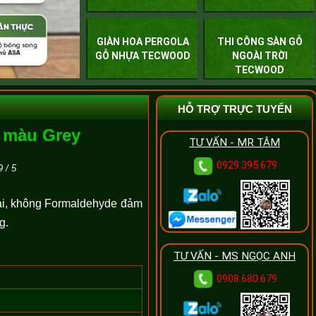
GIÀN HOA PERGOLA
THI CÔNG SÀN GỖ
GỖ NHỰA TECWOOD
NGOÀI TRỜI
TECWOOD
HỖ TRỢ TRỰC TUYẾN
 màu Grey
TƯ VẤN - MR TÂM
0929.395.679
9
/
5
i, không Formaldehyde đảm
g.
TƯ VẤN - MS NGỌC ANH
0908.680.679