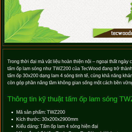
Trong thời đại mà vật liệu hoàn thiện nội – ngoại thất ngà
tấm ốp lam sóng như TWZ200 của TecWood đang trở thành lựa
tấm ốp 30x200 dạng lam 4 sóng tinh tế, cùng khả năng kháng
còn góp phần nâng tầm không gian sống một cách bền vững
Thông tin kỹ thuật tấm ốp lam sóng T
Mã sản phẩm: TWZ200
Kích thước: 30x200x2900mm
Kiểu dáng: Tấm ốp lam 4 sóng hiện đại