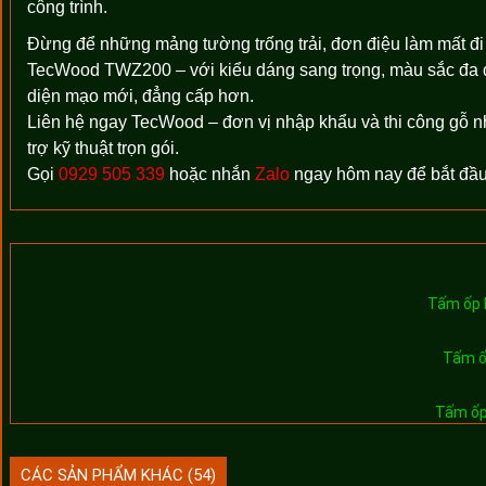
công trình.
Đừng để những mảng tường trống trải, đơn điệu làm mất đi 
TecWood TWZ200 – với kiểu dáng sang trọng, màu sắc đa d
diện mạo mới, đẳng cấp hơn.
Liên hệ ngay TecWood – đơn vị nhập khẩu và thi công gỗ n
trợ kỹ thuật trọn gói.
Gọi
0929 505 339
hoặc nhắn
Zalo
ngay hôm nay để bắt đầu
Tấm ốp
Tấm ố
Tấm ốp
CÁC SẢN PHẨM KHÁC (54)