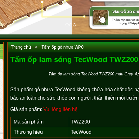
Trang chủ
Tấm ốp gỗ nhựa WPC
Tấm ốp lam sóng TecWood TWZ200
Tấm ốp lam sóng TecWood TWZ200 màu Grey
4,
Sản phẩm gỗ nhựa TecWood không chứa hóa chất độc hạ
bảo an toàn cho sức khỏe con người, thân thiện môi trườn
Giá sản phẩm:
Vui lòng liên hệ
Mã sản phẩm
TWZ200
Thương hiệu
TecWood