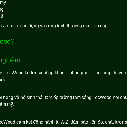
 mỹ
ng
hã
cả nhà ở dân dụng và công trình thương mại cao cấp.
Wood?
 nghiệm
e, TecWood là đơn vị nhập khẩu – phân phối – thi công chuyên
uốc.
i riêng và hệ sinh thái tấm ốp tường lam sóng TecWood nói c
hẩm mỹ.
ecWood cam kết đồng hành từ A-Z, đảm bảo tiến độ, chất lượng