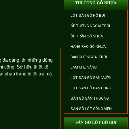
THI CÔNG GỖ NHỰA
LÓT SÀN GỖ HỒ BƠI
ỐP TƯỜNG NGOÀI TRỜI
ỐP TRẦN GỖ NHỰA
HÀNG RÀO GỖ NHỰA
BÀN GHẾ NGOÀI TRỜI
ng đa dạng, thì những dòng
i công. Sở hữu thiết kế
LAM CHE NẮNG
 pháp trang trí tối ưu mà
LÓT SÀN GỖ SÂN VƯỜN
LÓT SÀN GỖ BAN CÔNG
SÀN GỖ SÂN THƯỢNG
SÀN GỖ LÓT CÔNG VIÊN
SÀN GỖ LÓT HỒ BƠI