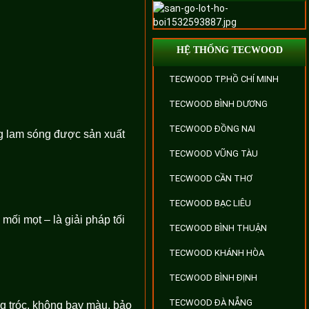
HỆ THỐNG TECWOOD
TECWOOD TP.HỒ CHÍ MINH
TECWOOD BÌNH DƯƠNG
TECWOOD ĐỒNG NAI
ng lam sóng được sản xuất
TECWOOD VŨNG TÀU
TECWOOD CẦN THƠ
TECWOOD BẠC LIÊU
i mọt – là giải pháp tối
TECWOOD BÌNH THUẬN
TECWOOD KHÁNH HÒA
TECWOOD BÌNH ĐỊNH
TECWOOD ĐÀ NẴNG
g tróc, không bay màu, bảo