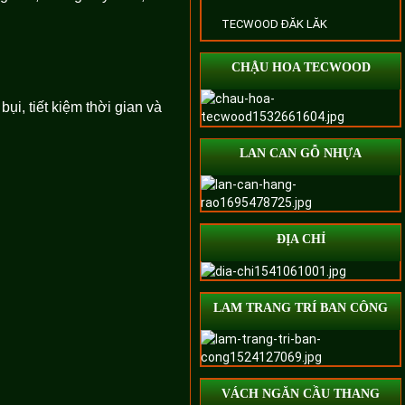
TECWOOD ĐĂK LĂK
CHẬU HOA TECWOOD
i, tiết kiệm thời gian và
LAN CAN GỖ NHỰA
ĐỊA CHỈ
LAM TRANG TRÍ BAN CÔNG
VÁCH NGĂN CẦU THANG