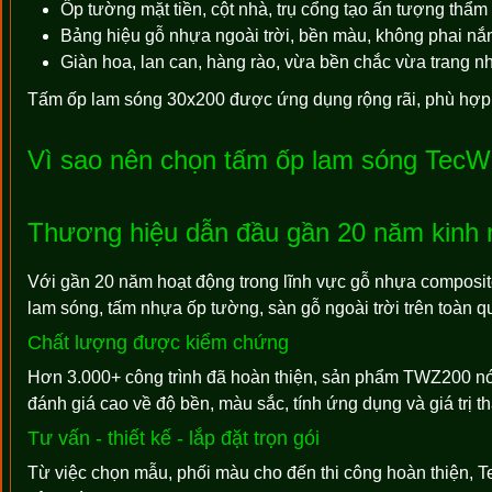
Ốp tường mặt tiền, cột nhà, trụ cổng tạo ấn tượng thẩm
Bảng hiệu gỗ nhựa ngoài trời, bền màu, không phai nắ
Giàn hoa, lan can, hàng rào, vừa bền chắc vừa trang n
Tấm ốp lam sóng 30x200 được ứng dụng rộng rãi, phù hợp 
Vì sao nên chọn tấm ốp lam sóng Tec
Thương hiệu dẫn đầu gần 20 năm kinh
Với gần 20 năm hoạt động trong lĩnh vực gỗ nhựa composit
lam sóng, tấm nhựa ốp tường, sàn gỗ ngoài trời trên toàn q
Chất lượng được kiểm chứng
Hơn 3.000+ công trình đã hoàn thiện, sản phẩm TWZ200 nó
đánh giá cao về độ bền, màu sắc, tính ứng dụng và giá trị t
Tư vấn - thiết kế - lắp đặt trọn gói
Từ việc chọn mẫu, phối màu cho đến thi công hoàn thiện, T