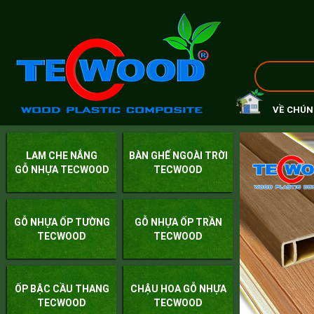
VỀ CHÚN
LAM CHE NẮNG
BÀN GHẾ NGOÀI TRỜI
GỖ NHỰA TECWOOD
TECWOOD
GỖ NHỰA ỐP TƯỜNG
GỖ NHỰA ỐP TRẦN
TECWOOD
TECWOOD
ỐP BẬC CẦU THANG
CHẬU HOA GỖ NHỰA
TECWOOD
TECWOOD