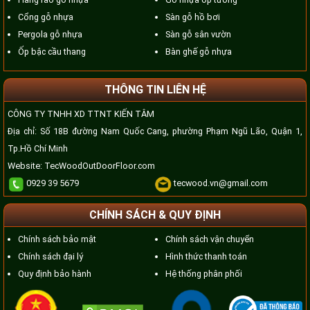
Cổng gỗ nhựa
Sàn gỗ hồ bơi
Pergola gỗ nhựa
Sàn gỗ sân vườn
Ốp bậc cầu thang
Bàn ghế gỗ nhựa
THÔNG TIN LIÊN HỆ
CÔNG TY TNHH XD TTNT KIẾN TÂM
Địa chỉ: Số 18B đường Nam Quốc Cang, phường Phạm Ngũ Lão, Quận 1,
Tp.Hồ Chí Minh
Website:
TecWoodOutDoorFloor.com
0929 39 5679
tecwood.vn@gmail.com
CHÍNH SÁCH & QUY ĐỊNH
Chính sách bảo mật
Chính sách vận chuyển
Chính sách đại lý
Hình thức thanh toán
Quy định bảo hành
Hệ thống phân phối