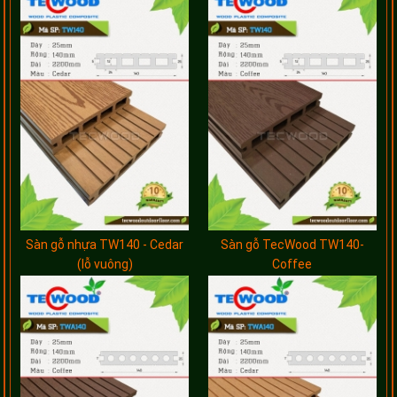
Sàn gỗ nhựa TW140 - Cedar
Sàn gỗ TecWood TW140-
(lỗ vuông)
Coffee