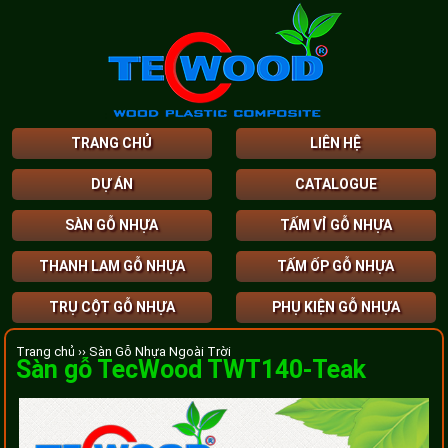
TRANG CHỦ
LIÊN HỆ
DỰ ÁN
CATALOGUE
SÀN GỖ NHỰA
TẤM VỈ GỖ NHỰA
THANH LAM GỖ NHỰA
TẤM ỐP GỖ NHỰA
TRỤ CỘT GỖ NHỰA
PHỤ KIỆN GỖ NHỰA
Trang chủ ››
Sàn Gỗ Nhựa Ngoài Trời
Sàn gỗ TecWood TWT140-Teak