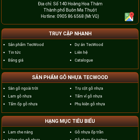
Địa chỉ: Số 140 Hoàng Hoa Thám
Thành phố Buôn Ma Thuột
Hotline:
0905 86 6568
(Mr.Vũ)
TRUY CẬP NHANH
Sản phẩm TecWood
Dự án TecWood
Tin tức
Liên hệ
Bảng giá
Catalogue
SẢN PHẨM GỖ NHỰA TECWOOD
Sàn gỗ ngoài trời
Trụ cột gỗ nhựa
Lam gỗ nhựa
Tấm vỉ gỗ nhựa
Tấm ốp gỗ nhựa
Phụ kiện gỗ nhựa
HẠNG MỤC TIÊU BIỂU
Lam che nắng
Gỗ nhựa ốp trần
Hàng rào gỗ nhựa
Gỗ nhựa ốp tường