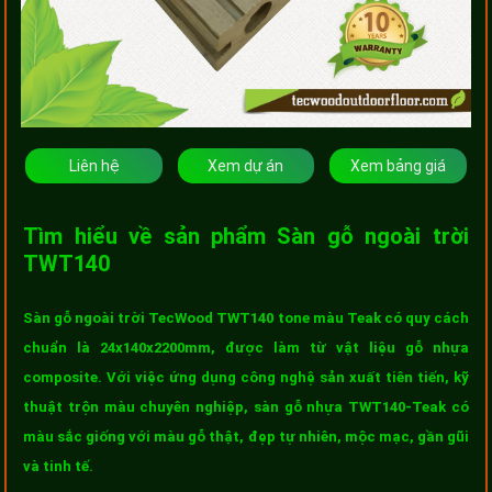
Liên hệ
Xem dự án
Xem bảng giá
Tìm hiểu về sản phẩm Sàn gỗ ngoài trời
TWT140
Sàn gỗ ngoài trời TecWood TWT140 tone màu Teak có quy cách
chuẩn là 24x140x2200mm, được làm từ vật liệu gỗ nhựa
composite. Với việc ứng dụng công nghệ sản xuất tiên tiến, kỹ
thuật trộn màu chuyên nghiệp, sàn gỗ nhựa TWT140-Teak có
màu sắc giống với màu gỗ thật, đẹp tự nhiên, mộc mạc, gần gũi
và tinh tế.