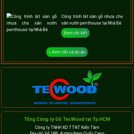
Công trình lát sàn gỗ nhựa cho
sân vườn penthouse tại Nhà Bè
Xem chi tiết
›› Xem tất cả dự án
Tổng Công ty Gỗ TecWood tại Tp.HCM
Công ty TNHH XD TTNT Kiến Tâm
Địa chỉ: Số 18B, đường Nam Quốc Cang