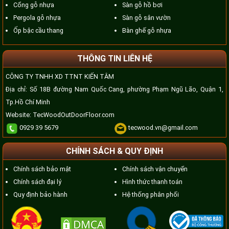
Cổng gỗ nhựa
Sàn gỗ hồ bơi
Pergola gỗ nhựa
Sàn gỗ sân vườn
Ốp bậc cầu thang
Bàn ghế gỗ nhựa
THÔNG TIN LIÊN HỆ
CÔNG TY TNHH XD TTNT KIẾN TÂM
Địa chỉ: Số 18B đường Nam Quốc Cang, phường Phạm Ngũ Lão, Quận 1,
Tp.Hồ Chí Minh
Website:
TecWoodOutDoorFloor.com
0929 39 5679
tecwood.vn@gmail.com
CHÍNH SÁCH & QUY ĐỊNH
Chính sách bảo mật
Chính sách vận chuyển
Chính sách đại lý
Hình thức thanh toán
Quy định bảo hành
Hệ thống phân phối