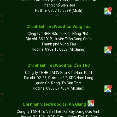
Địa chỉ: 248 Trần Quốc Toản, phường Bình Đa
Thành phố Biên Hòa
Hotline:
0707 16 5599
(Mr.Bi)
Chi nhánh TecWood tại Vũng Tàu
Công ty TNHH Đầu Tư Kiến Hồng Phát
Địa chỉ: Số 101B, Huyền Trân Công Chúa
Thành phố Vũng Tàu
Hotline:
0909 15 0308
(Mr.Giang)
Chi nhánh TecWood tại Cần Thơ
Công ty TNHH TMDV Kita Kiến Nam Phát
Địa chỉ: D2-25, Đường số 2, KDC Nam Long
quận Cái Răng, Tp.Cần Thơ
Hotline:
0938 67 4004
(Mr.Giác)
Chi nhánh
TecWood tại An Giang
Công ty TNHH Tư Vấn Thiết Kế Xây Dựng Đức Vinh
Địa chỉ: Số 105, tổ 18, đường Phan Đình Phùng