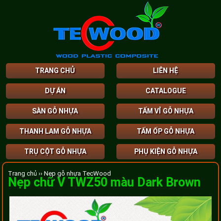
TRANG CHỦ
LIÊN HỆ
DỰ ÁN
CATALOGUE
SÀN GỖ NHỰA
TẤM VỈ GỖ NHỰA
THANH LAM GỖ NHỰA
TẤM ỐP GỖ NHỰA
TRỤ CỘT GỖ NHỰA
PHỤ KIỆN GỖ NHỰA
Trang chủ ››
Nẹp gỗ nhựa TecWood
Nẹp chữ V TWZ50 màu Dark Brown