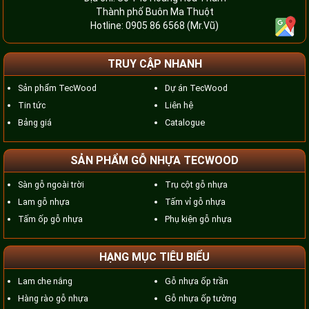
Thành phố Buôn Ma Thuột
Hotline:
0905 86 6568
(Mr.Vũ)
TRUY CẬP NHANH
Sản phẩm TecWood
Dự án TecWood
Tin tức
Liên hệ
Bảng giá
Catalogue
SẢN PHẨM GỖ NHỰA TECWOOD
Sàn gỗ ngoài trời
Trụ cột gỗ nhựa
Lam gỗ nhựa
Tấm vỉ gỗ nhựa
Tấm ốp gỗ nhựa
Phụ kiện gỗ nhựa
HẠNG MỤC TIÊU BIỂU
Lam che nắng
Gỗ nhựa ốp trần
Hàng rào gỗ nhựa
Gỗ nhựa ốp tường