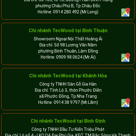
phường Châu Phú B, Tp.Châu Đốc
Hotline:
0914 280 492
(Mr.Long)
Chi nhánh
TecWood tại Bình Thuận
Showroom Ngoại Nội Thất Hoàng Ái
Địa chỉ: Số 98 Lương Văn Năm
phường Bình Thuận, Lâm Đồng
Hotline:
0909 98 0624
(Mr.Ái)
Chi nhánh
TecWood tại Khánh Hòa
Công ty TNHH Sàn Gỗ Gia Hân
Địa chỉ: Tỉnh Lộ 3, thôn Phước Điền
xã Phước Đồng, Tp.Nha Trang
Hotline:
0914 38 9797
(Mr.Lãm)
Chi nhánh TecWood tại Bình Định
Công ty TNHH Đầu Tư Kiến Triệu Phát
Địa chỉ: Lô số 4 - LKO DA Đại Phú Gia, KĐT TM Bắc Sông Hà Thanh,