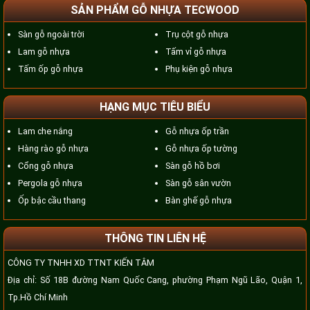
SẢN PHẨM GỖ NHỰA TECWOOD
Sàn gỗ ngoài trời
Trụ cột gỗ nhựa
Lam gỗ nhựa
Tấm vỉ gỗ nhựa
Tấm ốp gỗ nhựa
Phụ kiện gỗ nhựa
HẠNG MỤC TIÊU BIỂU
Lam che nắng
Gỗ nhựa ốp trần
Hàng rào gỗ nhựa
Gỗ nhựa ốp tường
Cổng gỗ nhựa
Sàn gỗ hồ bơi
Pergola gỗ nhựa
Sàn gỗ sân vườn
Ốp bậc cầu thang
Bàn ghế gỗ nhựa
THÔNG TIN LIÊN HỆ
CÔNG TY TNHH XD TTNT KIẾN TÂM
Địa chỉ: Số 18B đường Nam Quốc Cang, phường Phạm Ngũ Lão, Quận 1,
Tp.Hồ Chí Minh