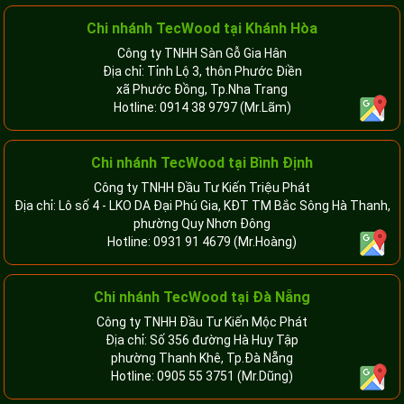
Chi nhánh
TecWood tại Khánh Hòa
Công ty TNHH Sàn Gỗ Gia Hân
Địa chỉ: Tỉnh Lộ 3, thôn Phước Điền
xã Phước Đồng, Tp.Nha Trang
Hotline:
0914 38 9797
(Mr.Lãm)
Chi nhánh TecWood tại Bình Định
Công ty TNHH Đầu Tư Kiến Triệu Phát
Địa chỉ: Lô số 4 - LKO DA Đại Phú Gia, KĐT TM Bắc Sông Hà Thanh,
phường Quy Nhơn Đông
Hotline:
0931 91 4679
(Mr.Hoàng)
Chi nhánh TecWood tại Đà Nẵng
Công ty TNHH Đầu Tư Kiến Mộc Phát
Địa chỉ: Số 356 đường Hà Huy Tập
phường Thanh Khê, Tp.Đà Nẵng
Hotline:
0905 55 3751
(Mr.Dũng)