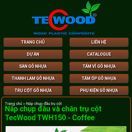
TRANG CHỦ
LIÊN HỆ
DỰ ÁN
CATALOGUE
SÀN GỖ NHỰA
TẤM VỈ GỖ NHỰA
THANH LAM GỖ NHỰA
TẤM ỐP GỖ NHỰA
TRỤ CỘT GỖ NHỰA
PHỤ KIỆN GỖ NHỰA
Trang chủ ››
Nắp chụp đầu trụ cột
Nắp chụp đầu và chân trụ cột
TecWood TWH150 - Coffee