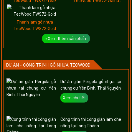
TecWood TWS72-Teak
TecWood TWS72-Walnut
Thanh lam gỗ nhựa
TecWood TWS72-Gold
›› Xem thêm sản phẩm
DỰ ÁN - CÔNG TRÌNH GỖ NHỰA TECWOOD
Dự án giàn Pergola gỗ nhựa tại
chung cư Yên Bình, Thái Nguyên
Xem chi tiết
Công trình thi công giàn lam che
nắng tại Long Thành