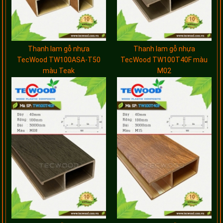
Thanh lam gỗ nhựa
Thanh lam gỗ nhựa
TecWood TW100ASA-T50
TecWood TW100T40F màu
màu Teak
M02