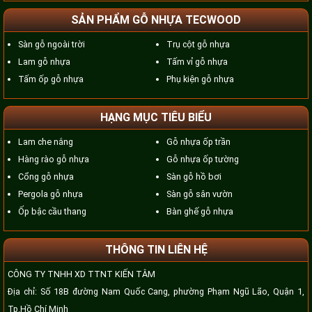
SẢN PHẨM GỖ NHỰA TECWOOD
Sàn gỗ ngoài trời
Trụ cột gỗ nhựa
Lam gỗ nhựa
Tấm vỉ gỗ nhựa
Tấm ốp gỗ nhựa
Phụ kiện gỗ nhựa
HẠNG MỤC TIÊU BIỂU
Lam che nắng
Gỗ nhựa ốp trần
Hàng rào gỗ nhựa
Gỗ nhựa ốp tường
Cổng gỗ nhựa
Sàn gỗ hồ bơi
Pergola gỗ nhựa
Sàn gỗ sân vườn
Ốp bậc cầu thang
Bàn ghế gỗ nhựa
THÔNG TIN LIÊN HỆ
CÔNG TY TNHH XD TTNT KIẾN TÂM
Địa chỉ: Số 18B đường Nam Quốc Cang, phường Phạm Ngũ Lão, Quận 1,
Tp.Hồ Chí Minh