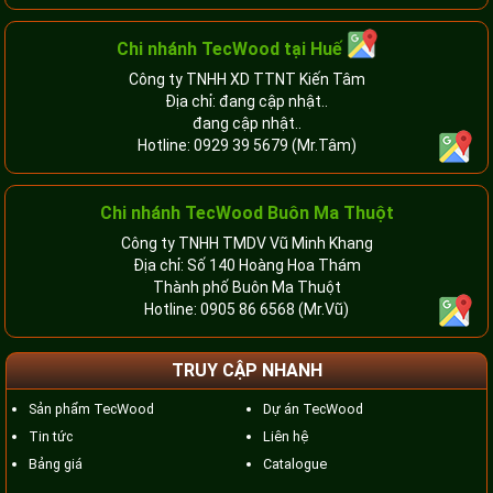
Chi nhánh TecWood tại Huế
Công ty TNHH XD TTNT Kiến Tâm
Địa chỉ: đang cập nhật..
đang cập nhật..
Hotline:
0929 39 5679
(Mr.Tâm)
Chi nhánh TecWood Buôn Ma Thuột
Công ty TNHH TMDV Vũ Minh Khang
Địa chỉ: Số 140 Hoàng Hoa Thám
Thành phố Buôn Ma Thuột
Hotline:
0905 86 6568
(Mr.Vũ)
TRUY CẬP NHANH
Sản phẩm TecWood
Dự án TecWood
Tin tức
Liên hệ
Bảng giá
Catalogue