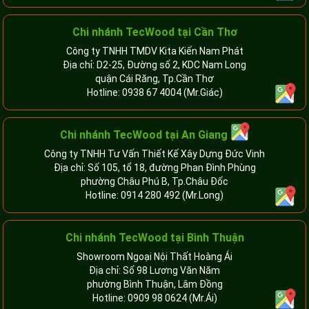
Chi nhánh TecWood tại Cần Thơ
Công ty TNHH TMDV Kita Kiến Nam Phát
Địa chỉ: D2-25, Đường số 2, KDC Nam Long
quận Cái Răng, Tp.Cần Thơ
Hotline:
0938 67 4004
(Mr.Giác)
Chi nhánh
TecWood tại An Giang
Công ty TNHH Tư Vấn Thiết Kế Xây Dựng Đức Vinh
Địa chỉ: Số 105, tổ 18, đường Phan Đình Phùng
phường Châu Phú B, Tp.Châu Đốc
Hotline:
0914 280 492
(Mr.Long)
Chi nhánh
TecWood tại Bình Thuận
Showroom Ngoại Nội Thất Hoàng Ái
Địa chỉ: Số 98 Lương Văn Năm
phường Bình Thuận, Lâm Đồng
Hotline:
0909 98 0624
(Mr.Ái)