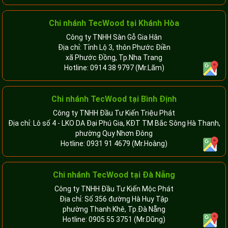
Chi nhánh
TecWood tại Khánh Hòa
Công ty TNHH Sàn Gỗ Gia Hân
Địa chỉ: Tỉnh Lộ 3, thôn Phước Điền
xã Phước Đồng, Tp.Nha Trang
Hotline:
0914 38 9797
(Mr.Lãm)
Chi nhánh TecWood tại Bình Định
Công ty TNHH Đầu Tư Kiến Triệu Phát
Địa chỉ: Lô số 4 - LKO DA Đại Phú Gia, KĐT TM Bắc Sông Hà Thanh,
phường Quy Nhơn Đông
Hotline:
0931 91 4679
(Mr.Hoàng)
Chi nhánh TecWood tại Đà Nẵng
Công ty TNHH Đầu Tư Kiến Mộc Phát
Địa chỉ: Số 356 đường Hà Huy Tập
phường Thanh Khê, Tp.Đà Nẵng
Hotline:
0905 55 3751
(Mr.Dũng)