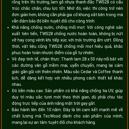
rỗng trên thị trường, lam gỗ nhựa thanh đặc TWS28 có cấu
trúc chắc chắn, chịu lực tốt. Nhờ đó, việc thi công trở nên
đơn giản hơn, không cần phải gia cố khung sắt bên trong mà
vẫn đảm bảo độ bền tuyệt đối cho công trình.
Khả năng chống nước, chống mối mọt: Với công nghệ sản
xuất tiên tiến, TWS28 chống nước hoàn toàn, không bị nứt
vỡ hay cong vênh khi tiếp xúc với môi trường ẩm ướt. Đồng
thời, vật liệu cũng TWS28 chống mối mọt hiệu quả, khắc
phục hoàn toàn nhược điểm của gỗ tự nhiên.
Vẻ đẹp tinh tế, chân thực: Thanh lam 28 x 50 này nổi bật với
các đường vân gỗ mềm mại, uyển chuyển, mang lại cảm
giác gần gũi với thiên nhiên. Màu sắc Cedar và Coffee thanh
lịch, dễ dàng kết hợp với nhiều phong cách thiết kế khác
nhau.
Độ bền màu cao: Sản phẩm có khả năng chống tia UV, giúp
duy trì màu sắc tươi mới theo thời gian, dù phải chịu tác
động trực tiếp của ánh nắng mặt trời gay gắt.
Bảo hành lên đến 10 năm: Đây là lời cam kết mạnh mẽ về
chất lượng mà TecWood dành cho sản phẩm của mình,
mang lại sự an tâm tuyệt đối cho khách hàng.