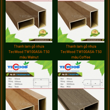
Thanh lam gỗ nhựa
Thanh lam gỗ nhựa
TecWood TW100ASA-T50
TecWood TW100ASA-T50
màu Walnut
màu Coffee