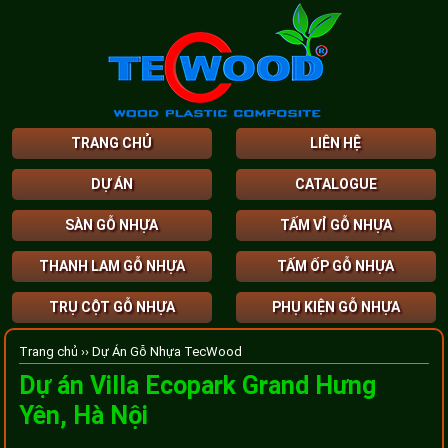
TRANG CHỦ
LIÊN HỆ
DỰ ÁN
CATALOGUE
SÀN GỖ NHỰA
TẤM VỈ GỖ NHỰA
THANH LAM GỖ NHỰA
TẤM ỐP GỖ NHỰA
TRỤ CỘT GỖ NHỰA
PHỤ KIỆN GỖ NHỰA
Trang chủ ››
Dự Án Gỗ Nhựa TecWood
Dự án Villa Ecopark Grand Hưng
Yên, Hà Nội