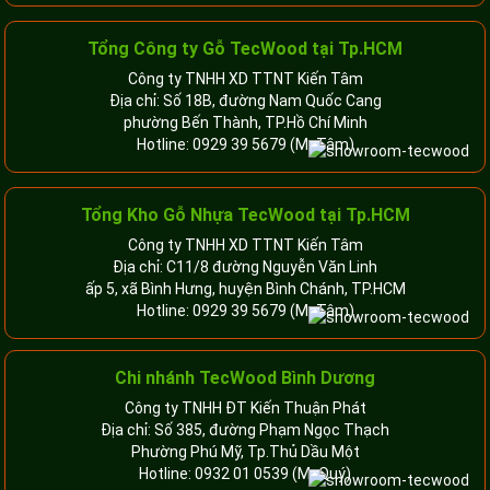
Tổng Công ty Gỗ TecWood tại Tp.HCM
Công ty TNHH XD TTNT Kiến Tâm
Địa chỉ: Số 18B, đường Nam Quốc Cang
phường Bến Thành, TP.Hồ Chí Minh
Hotline:
0929 39 5679
(Mr.Tâm)
Tổng Kho Gỗ Nhựa TecWood tại Tp.HCM
Công ty TNHH XD TTNT Kiến Tâm
Địa chỉ: C11/8 đường Nguyễn Văn Linh
ấp 5, xã Bình Hưng, huyện Bình Chánh, TP.HCM
Hotline:
0929 39 5679
(Mr.Tâm)
Chi nhánh TecWood Bình Dương
Công ty TNHH ĐT Kiến Thuận Phát
Địa chỉ: Số 385, đường Phạm Ngọc Thạch
Phường Phú Mỹ, Tp.Thủ Dầu Một
Hotline:
0932 01 0539
(Mr.Quý)