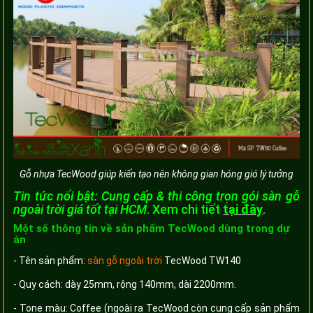
Gỗ nhựa TecWood giúp kiến tạo nên không gian hóng gió lý tưởng
Tin tức nổi bật: Cung cấp & thi công trọn gói sàn gỗ
ngoài trời giá tốt tại HCM
. Xem chi tiết
tại đây
.
Một số thông tin về sản phẩm TecWood dùng trong dự
án
- Tên sản phẩm:
sàn gỗ ngoài trời
TecWood TW140
- Quy cách: dày 25mm, rộng 140mm, dài 2200mm.
- Tone màu: Coffee (ngoài ra TecWood còn cung cấp sản phẩm