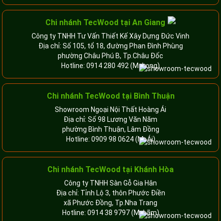
Chi nhánh
TecWood tại An Giang
Công ty TNHH Tư Vấn Thiết Kế Xây Dựng Đức Vinh
Địa chỉ: Số 105, tổ 18, đường Phan Đình Phùng
phường Châu Phú B, Tp.Châu Đốc
Hotline:
0914 280 492
(Mr.Long)
Chi nhánh
TecWood tại Bình Thuận
Showroom Ngoại Nội Thất Hoàng Ái
Địa chỉ: Số 98 Lương Văn Năm
phường Bình Thuận, Lâm Đồng
Hotline:
0909 98 0624
(Mr.Ái)
Chi nhánh
TecWood tại Khánh Hòa
Công ty TNHH Sàn Gỗ Gia Hân
Địa chỉ: Tỉnh Lộ 3, thôn Phước Điền
xã Phước Đồng, Tp.Nha Trang
Hotline:
0914 38 9797
(Mr.Lãm)