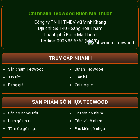
Chi nhánh TecWood Buôn Ma Thuột
Công ty TNHH TMDV Vũ Minh Khang
Địa chỉ: Số 140 Hoàng Hoa Thám
Thành phố Buôn Ma Thuột
Hotline:
0905 86 6568
(Mr.Vũ)
TRUY CẬP NHANH
Sản phẩm TecWood
Dự án TecWood
Tin tức
Liên hệ
Bảng giá
Catalogue
SẢN PHẨM GỖ NHỰA TECWOOD
Sàn gỗ ngoài trời
Trụ cột gỗ nhựa
Lam gỗ nhựa
Tấm vỉ gỗ nhựa
Tấm ốp gỗ nhựa
Phụ kiện gỗ nhựa