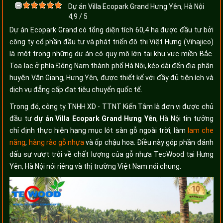
Dự án Villa Ecopark Grand Hưng Yên, Hà Nội
4,9
/
5
Dự án Ecopark Grand có tổng diện tích 60,4 ha được đầu tư bởi
công ty cổ phần đầu tư và phát triển đô thị Việt Hưng (Vihajico)
là một trong những dự án có quy mô lớn tại khu vực miền Bắc.
Tọa lạc ở phía Đông Nam thành phố Hà Nội, kéo dài đến địa phận
huyện Văn Giang, Hưng Yên, được thiết kế với đầy đủ tiện ích và
dịch vụ đẳng cấp đạt tiêu chuyển quốc tế.
Trong đó, công ty TNHH XD - TTNT Kiến Tâm là đơn vị được chủ
đầu tư
dự án Villa Ecopark Grand Hưng Yên
, Hà Nội tin tưởng
chỉ định thực hiện hạng mục lót sàn gỗ ngoài trời, làm
lam che
nắng
,
hàng rào gỗ nhựa
và ốp chậu hoa. Điều này góp phần đánh
dấu sự vượt trội về chất lượng của gỗ nhựa TecWood tại Hưng
Yên, Hà Nội nói riêng và thị trường Việt Nam nói chung.