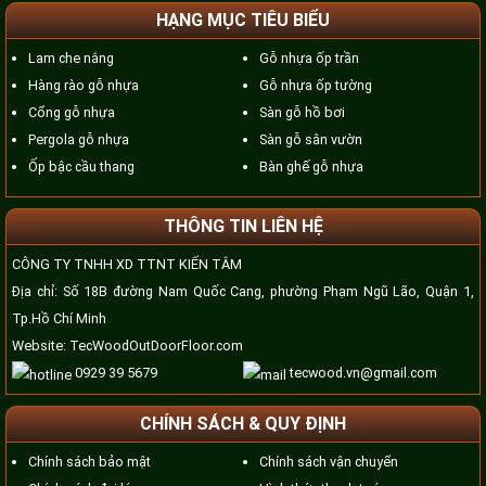
HẠNG MỤC TIÊU BIỂU
Lam che nắng
Gỗ nhựa ốp trần
Hàng rào gỗ nhựa
Gỗ nhựa ốp tường
Cổng gỗ nhựa
Sàn gỗ hồ bơi
Pergola gỗ nhựa
Sàn gỗ sân vườn
Ốp bậc cầu thang
Bàn ghế gỗ nhựa
THÔNG TIN LIÊN HỆ
CÔNG TY TNHH XD TTNT KIẾN TÂM
Địa chỉ: Số 18B đường Nam Quốc Cang, phường Phạm Ngũ Lão, Quận 1,
Tp.Hồ Chí Minh
Website:
TecWoodOutDoorFloor.com
0929 39 5679
tecwood.vn@gmail.com
CHÍNH SÁCH & QUY ĐỊNH
Chính sách bảo mật
Chính sách vận chuyển