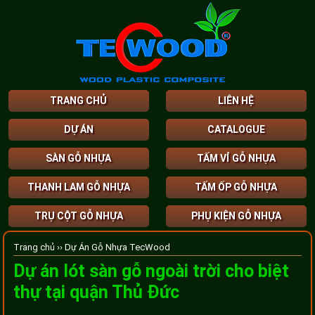
TRANG CHỦ
LIÊN HỆ
DỰ ÁN
CATALOGUE
SÀN GỖ NHỰA
TẤM VỈ GỖ NHỰA
THANH LAM GỖ NHỰA
TẤM ỐP GỖ NHỰA
TRỤ CỘT GỖ NHỰA
PHỤ KIỆN GỖ NHỰA
Trang chủ ››
Dự Án Gỗ Nhựa TecWood
Dự án lót sàn gỗ ngoài trời cho biệt
thự tại quận Thủ Đức