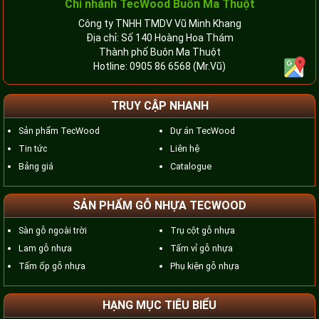
Chi nhánh TecWood Buôn Ma Thuột
Công ty TNHH TMDV Vũ Minh Khang
Địa chỉ: Số 140 Hoàng Hoa Thám
Thành phố Buôn Ma Thuột
Hotline:
0905 86 6568
(Mr.Vũ)
TRUY CẬP NHANH
Sản phẩm TecWood
Dự án TecWood
Tin tức
Liên hệ
Bảng giá
Catalogue
SẢN PHẨM GỖ NHỰA TECWOOD
Sàn gỗ ngoài trời
Trụ cột gỗ nhựa
Lam gỗ nhựa
Tấm vỉ gỗ nhựa
Tấm ốp gỗ nhựa
Phụ kiện gỗ nhựa
HẠNG MỤC TIÊU BIỂU