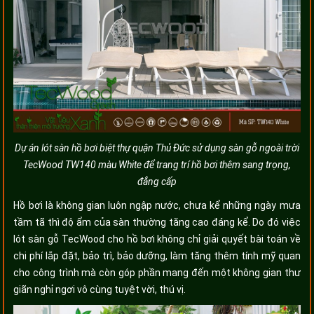
Dự án lót sàn hồ bơi biệt thự quận Thủ Đức sử dụng sàn gỗ ngoài trời
TecWood TW140 màu White để trang trí hồ bơi thêm sang trọng,
đẳng cấp
Hồ bơi là không gian luôn ngập nước, chưa kể những ngày mưa
tầm tã thì độ ẩm của sàn thường tăng cao đáng kể. Do đó việc
lót sàn gỗ TecWood cho hồ bơi không chỉ giải quyết bài toán về
chi phí lắp đặt, bảo trì, bảo dưỡng, làm tăng thêm tính mỹ quan
cho công trình mà còn góp phần mang đến một không gian thư
giãn nghỉ ngơi vô cùng tuyệt vời, thú vị.