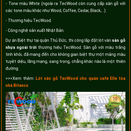
- Tone màu White (ngoài ra TecWood còn cung cấp sàn gỗ với
các tone màu khác như Wood, Coffee, Cedar, Black,...).
- Thương hiệu TecWood.
- Công nghệ sản xuất Nhật Bản.
Dự án Biệt thự tại quận Thủ Đức, thi công lắp đặt lót ván
sàn gỗ
nhựa ngoài trời
thương hiệu TecWood. Sàn gỗ với màu trắng
tinh khôi, đã mang đến cho không gian biệt thự một mảng màu
tuyệt diệu, lãng mạng, sang trọng, chẳng khác nào là một thiên
đường.
>>>Xem thêm:
Lót sàn gỗ TecWood cho quán cafe Elle tòa
nhà Bitexco