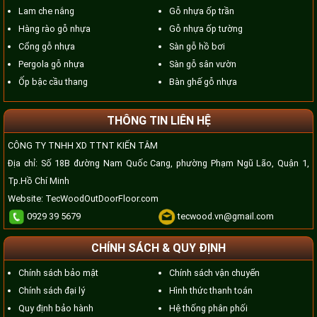
Lam che nắng
Gỗ nhựa ốp trần
Hàng rào gỗ nhựa
Gỗ nhựa ốp tường
Cổng gỗ nhựa
Sàn gỗ hồ bơi
Pergola gỗ nhựa
Sàn gỗ sân vườn
Ốp bậc cầu thang
Bàn ghế gỗ nhựa
THÔNG TIN LIÊN HỆ
CÔNG TY TNHH XD TTNT KIẾN TÂM
Địa chỉ: Số 18B đường Nam Quốc Cang, phường Phạm Ngũ Lão, Quận 1,
Tp.Hồ Chí Minh
Website:
TecWoodOutDoorFloor.com
0929 39 5679
tecwood.vn@gmail.com
CHÍNH SÁCH & QUY ĐỊNH
Chính sách bảo mật
Chính sách vận chuyển
Chính sách đại lý
Hình thức thanh toán
Quy định bảo hành
Hệ thống phân phối