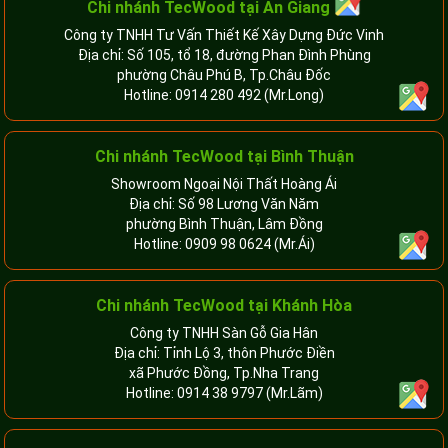
Chi nhánh
TecWood tại An Giang
Công ty TNHH Tư Vấn Thiết Kế Xây Dựng Đức Vinh
Địa chỉ: Số 105, tổ 18, đường Phan Đình Phùng
phường Châu Phú B, Tp.Châu Đốc
Hotline:
0914 280 492
(Mr.Long)
Chi nhánh
TecWood tại Bình Thuận
Showroom Ngoại Nội Thất Hoàng Ái
Địa chỉ: Số 98 Lương Văn Năm
phường Bình Thuận, Lâm Đồng
Hotline:
0909 98 0624
(Mr.Ái)
Chi nhánh
TecWood tại Khánh Hòa
Công ty TNHH Sàn Gỗ Gia Hân
Địa chỉ: Tỉnh Lộ 3, thôn Phước Điền
xã Phước Đồng, Tp.Nha Trang
Hotline:
0914 38 9797
(Mr.Lãm)