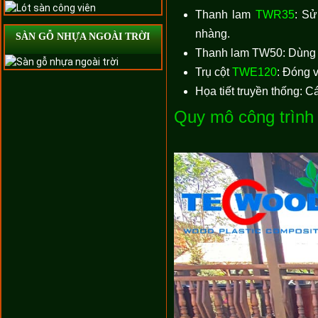
Thanh lam
TWR35
: Sử
nhàng.
SÀN GỖ NHỰA NGOÀI TRỜI
Thanh lam TW50: Dùng là
Trụ cột
TWE120
: Đóng v
Họa tiết truyền thống: 
Quy mô công trình