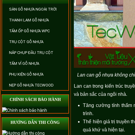
SÀN GỖ NHỰA NGOÀI TRỜI
THANH LAM GỖ NHỰA
TẤM ỐP GỖ NHỰA WPC
TRỤ CỘT GỖ NHỰA
NẮP CHỤP ĐẦU TRỤ CỘT
TẤM VỈ GỖ NHỰA
PHỤ KIỆN GỖ NHỰA
Lan can gỗ nhựa không chỉ 
NẸP GỖ NHỰA TECWOOD
Lan can trong kiến trúc truy
và bản sắc của ngôi nhà.
CHÍNH SÁCH BẢO HÀNH
Tăng cường tính thẩm
trình.
Thể hiện giá trị truyền 
HƯỚNG DẪN THI CÔNG
quá khứ và hiện tại.