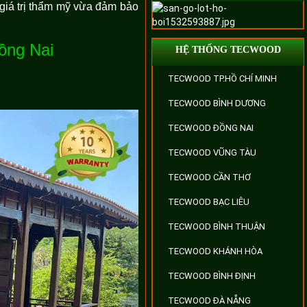
giá trị thẩm mỹ vừa đảm bảo
Đồng Nai
HỆ THỐNG TECWOOD
TECWOOD TP.HỒ CHÍ MINH
TECWOOD BÌNH DƯƠNG
TECWOOD ĐỒNG NAI
TECWOOD VŨNG TÀU
TECWOOD CẦN THƠ
TECWOOD BẠC LIÊU
TECWOOD BÌNH THUẬN
TECWOOD KHÁNH HÒA
TECWOOD BÌNH ĐỊNH
TECWOOD ĐÀ NẴNG