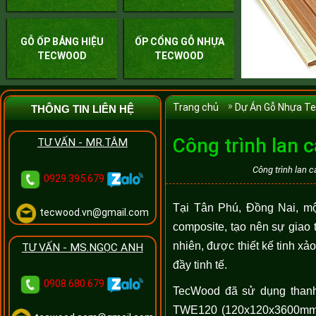
GỖ ỐP BẢNG HIỆU
ỐP CỔNG GỖ NHỰA
TECWOOD
TECWOOD
Trang chủ
Dự Án Gỗ Nhựa T
THÔNG TIN LIÊN HỆ
Công trình lan 
TƯ VẤN - MR.TÂM
Công trình lan 
0929.395.679
Tại Tân Phú, Đồng Nai, mộ
tecwood.vn@gmail.com
composite, tạo nên sự giao
nhiên, được thiết kế tinh xả
TƯ VẤN - MS.NGỌC ANH
đầy tinh tế.
0908.680.679
TecWood đã sử dụng thanh
TWE120 (120x120x3600mm), 