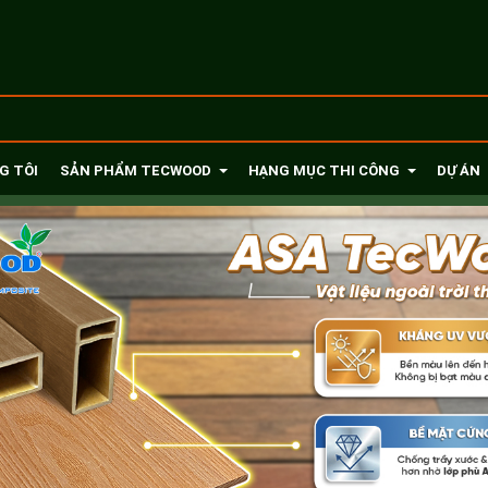
G TÔI
SẢN PHẨM TECWOOD
HẠNG MỤC THI CÔNG
DỰ ÁN