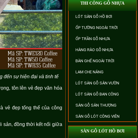
THI CÔNG GỖ NHỰA
LÓT SÀN GỖ HỒ BƠI
ỐP TƯỜNG NGOÀI TRỜI
ỐP TRẦN GỖ NHỰA
HÀNG RÀO GỖ NHỰA
BÀN GHẾ NGOÀI TRỜI
LAM CHE NẮNG
 đến sự hiện đại và tinh tế
LÓT SÀN GỖ SÂN VƯỜN
trọng, tôn lên vẻ đẹp văn hóa
LÓT SÀN GỖ BAN CÔNG
SÀN GỖ SÂN THƯỢNG
 và vẻ đẹp tổng thể của công
SÀN GỖ LÓT CÔNG VIÊN
i sản, đồng thời kết nối giữa
SÀN GỖ LÓT HỒ BƠI