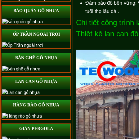
Đảm bảo độ bền vững: V
BẢO QUẢN GỖ NHỰA
tuổi thọ lâu dài.
Chi tiết công trìn
Thiết kế lan can đồ
ỐP TRẦN NGOÀI TRỜI
BÀN GHẾ GỖ NHỰA
LAN CAN GỖ NHỰA
HÀNG RÀO GỖ NHỰA
GIÀN PERGOLA