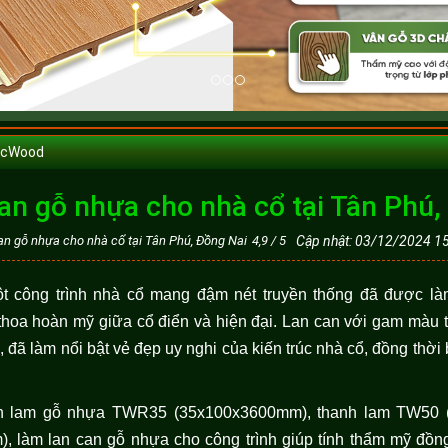
ecWood
can gỗ nhựa cho nhà cổ tại Tân Phú,
can gỗ nhựa cho nhà cổ tại Tân Phú, Đồng Nai
4,9
/
5
Cập nhật: 03/12/2024 1
t công trình nhà cổ mang đậm nét truyền thống đã được l
 thoa hoàn mỹ giữa cổ điển và hiện đại. Lan can với gam màu
o, đã làm nổi bật vẻ đẹp uy nghi của kiến trúc nhà cổ, đồng thời
 lam gỗ nhựa TWR35 (35x100x3600mm), thanh lam TW50 (5
làm lan can gỗ nhựa cho công trình giúp tính thẩm mỹ đồn