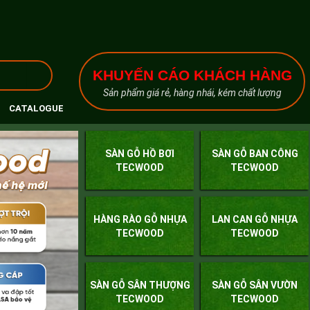
KHUYẾN CÁO KHÁCH HÀNG
Sản phẩm giá rẻ, hàng nhái, kém chất lượng
CATALOGUE
SÀN GỖ HỒ BƠI
SÀN GỖ BAN CÔNG
TECWOOD
TECWOOD
HÀNG RÀO GỖ NHỰA
LAN CAN GỖ NHỰA
TECWOOD
TECWOOD
SÀN GỖ SÂN THƯỢNG
SÀN GỖ SÂN VƯỜN
TECWOOD
TECWOOD