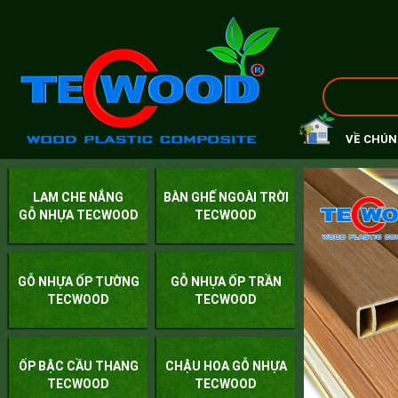
VỀ CHÚN
LAM CHE NẮNG
BÀN GHẾ NGOÀI TRỜI
GỖ NHỰA TECWOOD
TECWOOD
GỖ NHỰA ỐP TƯỜNG
GỖ NHỰA ỐP TRẦN
TECWOOD
TECWOOD
ỐP BẬC CẦU THANG
CHẬU HOA GỖ NHỰA
TECWOOD
TECWOOD