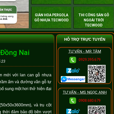
GIÀN HOA PERGOLA
THI CÔNG SÀN GỖ
GỖ NHỰA TECWOOD
NGOÀI TRỜI
TECWOOD
HỖ TRỢ TRỰC TUYẾN
 Đồng Nai
TƯ VẤN - MR TÂM
0929.395.679
5:23
àm mới với lan can gỗ nhựa
 trầm ấm và đường vân gỗ tự
 bổ sung một hơi thở hiện đại
TƯ VẤN - MS NGỌC ANH
0908.680.679
0x50x3600mm), và trụ cột
g thời đảm bảo độ bền vượt