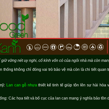
giữ vững nét uy nghi, cổ kính vốn có của ngôi nhà mà còn mang
ền thống không chỉ đóng vai trò bảo vệ mà còn là chi tiết quan 
 mỹ:
Lan can gỗ nhựa
thiết kế tinh tế giúp tôn lên sự hài hòa
thống: Các họa tiết và bố cục của lan can mang ý nghĩa bảo tồn d