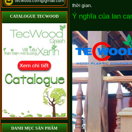
tecwood.com@gmail.com
thời gian.
Ý nghĩa của lan can
CATALOGUE TECWOOD
DANH MỤC SẢN PHẨM