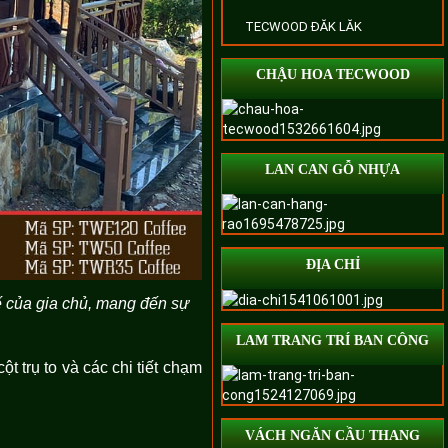
TECWOOD ĐĂK LĂK
CHẬU HOA TECWOOD
LAN CAN GỖ NHỰA
ĐỊA CHỈ
tế của gia chủ, mang đến sự
LAM TRANG TRÍ BAN CÔNG
t trụ to và các chi tiết chạm
VÁCH NGĂN CẦU THANG