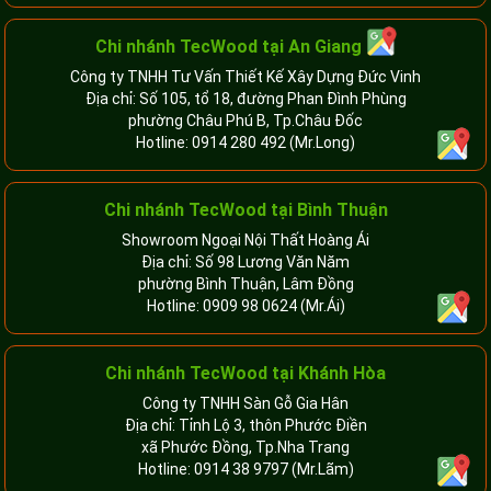
Chi nhánh
TecWood tại An Giang
Công ty TNHH Tư Vấn Thiết Kế Xây Dựng Đức Vinh
Địa chỉ: Số 105, tổ 18, đường Phan Đình Phùng
phường Châu Phú B, Tp.Châu Đốc
Hotline:
0914 280 492
(Mr.Long)
Chi nhánh
TecWood tại Bình Thuận
Showroom Ngoại Nội Thất Hoàng Ái
Địa chỉ: Số 98 Lương Văn Năm
phường Bình Thuận, Lâm Đồng
Hotline:
0909 98 0624
(Mr.Ái)
Chi nhánh
TecWood tại Khánh Hòa
Công ty TNHH Sàn Gỗ Gia Hân
Địa chỉ: Tỉnh Lộ 3, thôn Phước Điền
xã Phước Đồng, Tp.Nha Trang
Hotline:
0914 38 9797
(Mr.Lãm)