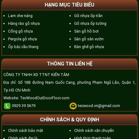
HẠNG MỤC TIÊU BIỂU
Lam che nắng
Gỗ nhựa ốp trần
Hàng rào gỗ nhựa
Gỗ nhựa ốp tường
Cổng gỗ nhựa
Sàn gỗ hồ bơi
Pergola gỗ nhựa
Sàn gỗ sân vườn
Ốp bậc cầu thang
Bàn ghế gỗ nhựa
THÔNG TIN LIÊN HỆ
CÔNG TY TNHH XD TTNT KIẾN TÂM
Địa chỉ: Số 18B đường Nam Quốc Cang, phường Phạm Ngũ Lão, Quận 1,
Tp.Hồ Chí Minh
Website:
TecWoodOutDoorFloor.com
0929 39 5679
tecwood.vn@gmail.com
CHÍNH SÁCH & QUY ĐỊNH
Chính sách bảo mật
Chính sách vận chuyển
Chính sách đại lý
Hình thức thanh toán