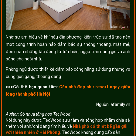
Nhờ sự am hiểu về khí hậu địa phương, kiến trúc sư đã tạo nên
một công trình hoàn hảo đảm bảo sự thông thoáng, mát mẻ,
đón nhận những tác động từ tự nhiên, ngập tràn nắng gió và ánh
sáng cho ngôi nhà.
Phòng ngủ được thiết kế đảm bảo công năng sử dụng nhưng vô
cũng gọn gàng, thoáng đãng.
>>>Có thể bạn quan tâm:
Căn nhà đẹp như resort ngay giữa
lòng thành phố Hà Nội
Nguồn: afamily.vn
Author:
Gỗ nhựa tổng hợp TecWood
Nội dung này được TecWood sưu tầm và tổng hợp nhằm chia sẻ
thêm với anh/chị đang tìm hiểu về
Nhà phố có thiết kế gần gũi
với thiên nhiên ở Hải Phòng
. TecWood không cung cấp sản