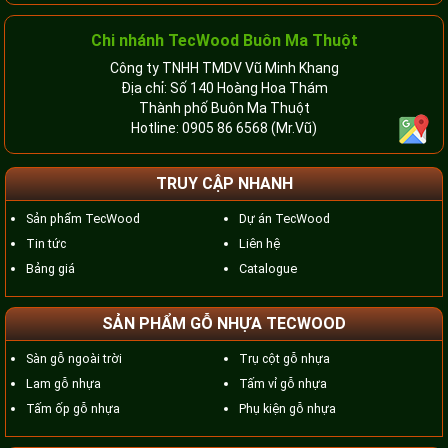
Chi nhánh TecWood Buôn Ma Thuột
Công ty TNHH TMDV Vũ Minh Khang
Địa chỉ: Số 140 Hoàng Hoa Thám
Thành phố Buôn Ma Thuột
Hotline:
0905 86 6568
(Mr.Vũ)
TRUY CẬP NHANH
Sản phẩm TecWood
Dự án TecWood
Tin tức
Liên hệ
Bảng giá
Catalogue
SẢN PHẨM GỖ NHỰA TECWOOD
Sàn gỗ ngoài trời
Trụ cột gỗ nhựa
Lam gỗ nhựa
Tấm vỉ gỗ nhựa
Tấm ốp gỗ nhựa
Phụ kiện gỗ nhựa