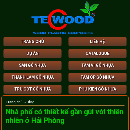
TRANG CHỦ
LIÊN HỆ
DỰ ÁN
CATALOGUE
SÀN GỖ NHỰA
TẤM VỈ GỖ NHỰA
THANH LAM GỖ NHỰA
TẤM ỐP GỖ NHỰA
TRỤ CỘT GỖ NHỰA
PHỤ KIỆN GỖ NHỰA
Trang chủ ››
Blog
Nhà phố có thiết kế gần gũi với thiên
nhiên ở Hải Phòng