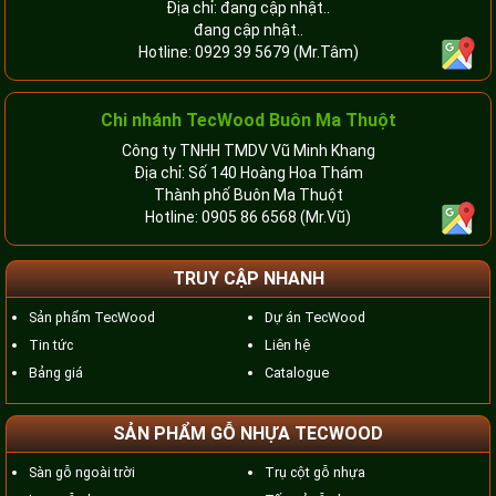
Địa chỉ: đang cập nhật..
đang cập nhật..
Hotline:
0929 39 5679
(Mr.Tâm)
Chi nhánh TecWood Buôn Ma Thuột
Công ty TNHH TMDV Vũ Minh Khang
Địa chỉ: Số 140 Hoàng Hoa Thám
Thành phố Buôn Ma Thuột
Hotline:
0905 86 6568
(Mr.Vũ)
TRUY CẬP NHANH
Sản phẩm TecWood
Dự án TecWood
Tin tức
Liên hệ
Bảng giá
Catalogue
SẢN PHẨM GỖ NHỰA TECWOOD
Sàn gỗ ngoài trời
Trụ cột gỗ nhựa