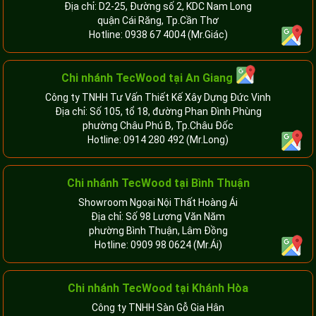
Địa chỉ: D2-25, Đường số 2, KDC Nam Long
quận Cái Răng, Tp.Cần Thơ
Hotline:
0938 67 4004
(Mr.Giác)
Chi nhánh
TecWood tại An Giang
Công ty TNHH Tư Vấn Thiết Kế Xây Dựng Đức Vinh
Địa chỉ: Số 105, tổ 18, đường Phan Đình Phùng
phường Châu Phú B, Tp.Châu Đốc
Hotline:
0914 280 492
(Mr.Long)
Chi nhánh
TecWood tại Bình Thuận
Showroom Ngoại Nội Thất Hoàng Ái
Địa chỉ: Số 98 Lương Văn Năm
phường Bình Thuận, Lâm Đồng
Hotline:
0909 98 0624
(Mr.Ái)
Chi nhánh
TecWood tại Khánh Hòa
Công ty TNHH Sàn Gỗ Gia Hân