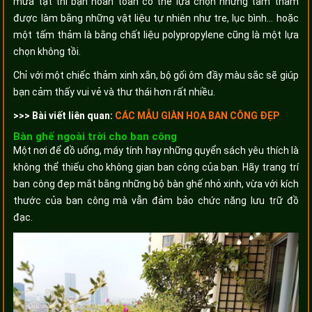
mưa tạt thì bạn hoàn toàn có thể lựa chọn những tấm thảm
được làm bằng những vật liệu tự nhiên như tre, lục bình... hoặc
một tấm thảm là bằng chất liệu polypropylene cũng là một lựa
chọn không tồi.
Chỉ với một chiếc thảm xinh xắn, bộ gối ôm đầy màu sắc sẽ giúp
bạn cảm thấy vui vẻ và thư thái hơn rất nhiều.
>>> Bài viết liên quan:
CÁC MẪU GIÀN HOA BAN CÔNG ĐẸP
Bàn ghế ngoài trời cho ban công
Một nơi để đồ uống, máy tính hay những quyển sách yêu thích là
không thể thiếu cho không gian ban công của bạn. Hãy trang trí
ban công đẹp mắt bằng những bộ bàn ghế nhỏ xinh, vừa với kích
thước của ban công mà vẫn đảm bảo chức năng lưu trữ đồ
đạc.