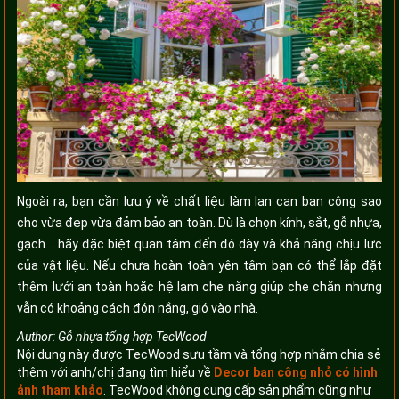
Ngoài ra, bạn cần lưu ý về chất liệu làm lan can ban công sao
cho vừa đẹp vừa đảm bảo an toàn. Dù là chọn kính, sắt, gỗ nhựa,
gạch… hãy đặc biệt quan tâm đến độ dày và khả năng chịu lực
của vật liệu. Nếu chưa hoàn toàn yên tâm bạn có thể lắp đặt
thêm lưới an toàn hoặc hệ lam che nắng giúp che chắn nhưng
vẫn có khoảng cách đón nắng, gió vào nhà.
Author:
Gỗ nhựa tổng hợp TecWood
Nội dung này được TecWood sưu tầm và tổng hợp nhằm chia sẻ
thêm với anh/chị đang tìm hiểu về
Decor ban công nhỏ có hình
ảnh tham khảo
. TecWood không cung cấp sản phẩm cũng như