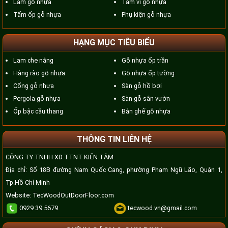
Lam gỗ nhựa
Tấm vỉ gỗ nhựa
Tấm ốp gỗ nhựa
Phụ kiện gỗ nhựa
HẠNG MỤC TIÊU BIỂU
Lam che nắng
Gỗ nhựa ốp trần
Hàng rào gỗ nhựa
Gỗ nhựa ốp tường
Cổng gỗ nhựa
Sàn gỗ hồ bơi
Pergola gỗ nhựa
Sàn gỗ sân vườn
Ốp bậc cầu thang
Bàn ghế gỗ nhựa
THÔNG TIN LIÊN HỆ
CÔNG TY TNHH XD TTNT KIẾN TÂM
Địa chỉ: Số 18B đường Nam Quốc Cang, phường Phạm Ngũ Lão, Quận 1,
Tp.Hồ Chí Minh
Website:
TecWoodOutDoorFloor.com
0929 39 5679
tecwood.vn@gmail.com