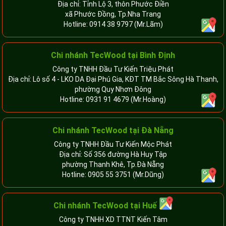
Địa chỉ: Tỉnh Lộ 3, thôn Phước Điền
xã Phước Đồng, Tp.Nha Trang
Hotline:
0914 38 9797
(Mr.Lãm)
Chi nhánh TecWood tại Bình Định
Công ty TNHH Đầu Tư Kiến Triệu Phát
Địa chỉ: Lô số 4 - LKO DA Đại Phú Gia, KĐT TM Bắc Sông Hà Thanh,
phường Quy Nhơn Đông
Hotline:
0931 91 4679
(Mr.Hoàng)
Chi nhánh TecWood tại Đà Nẵng
Công ty TNHH Đầu Tư Kiến Mộc Phát
Địa chỉ: Số 356 đường Hà Huy Tập
phường Thanh Khê, Tp.Đà Nẵng
Hotline:
0905 55 3751
(Mr.Dũng)
Chi nhánh TecWood tại Huế
Công ty TNHH XD TTNT Kiến Tâm