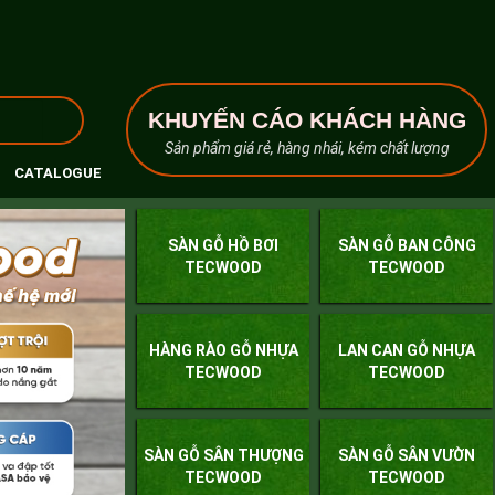
KHUYẾN CÁO KHÁCH HÀNG
Sản phẩm giá rẻ, hàng nhái, kém chất lượng
CATALOGUE
SÀN GỖ HỒ BƠI
SÀN GỖ BAN CÔNG
TECWOOD
TECWOOD
HÀNG RÀO GỖ NHỰA
LAN CAN GỖ NHỰA
TECWOOD
TECWOOD
SÀN GỖ SÂN THƯỢNG
SÀN GỖ SÂN VƯỜN
TECWOOD
TECWOOD