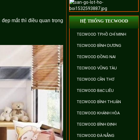
 đẹp mắt thì điều quan trọng
HỆ THỐNG TECWOOD
TECWOOD TP.HỒ CHÍ MINH
TECWOOD BÌNH DƯƠNG
TECWOOD ĐỒNG NAI
TECWOOD VŨNG TÀU
TECWOOD CẦN THƠ
TECWOOD BẠC LIÊU
TECWOOD BÌNH THUẬN
TECWOOD KHÁNH HÒA
TECWOOD BÌNH ĐỊNH
TECWOOD ĐÀ NẴNG