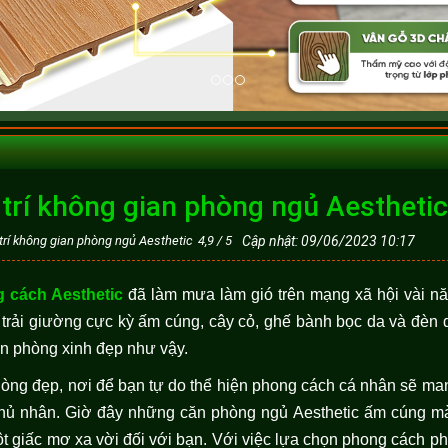
g trí không gian phòng ngủ Aestheti
 trí không gian phòng ngủ Aesthetic
4,9
/
5
Cập nhật: 09/06/2023 10:17
 cách Aesthetic
đã làm mưa làm gió trên mạng xã hội vài n
 trải giường cực kỳ ấm cúng, cây cỏ, ghế bành bọc da và đèn 
n phòng xinh đẹp như vậy.
òng đẹp, nơi để bạn tự do thể hiện phong cách cá nhân sẽ mang
hủ nhân. Giờ đây những căn phòng ngủ Aesthetic ấm cúng mà
ột giấc mơ xa vời đối với bạn. Với việc lựa chọn phong cách 