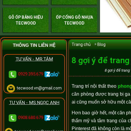
GỖ ỐP BẢNG HIỆU
ỐP CỔNG GỖ NHỰA
TECWOOD
TECWOOD
Trang chủ
Blog
THÔNG TIN LIÊN HỆ
8 gợi ý để tran
TƯ VẤN - MR.TÂM
8 gợi ý để trang
0929.395.679
Trang trí nội thất theo
phong
tecwood.vn@gmail.com
căn phòng được trang bị ga
ai cũng muốn sở hữu một că
TƯ VẤN - MS.NGỌC ANH
Hơn bao giờ hết, một căn ph
0908.680.679
thẩm mỹ và tâm trạng của c
Pinterest đã không còn là m