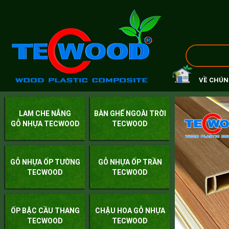
VỀ CHÚN
LAM CHE NẮNG
BÀN GHẾ NGOÀI TRỜI
GỖ NHỰA TECWOOD
TECWOOD
GỖ NHỰA ỐP TƯỜNG
GỖ NHỰA ỐP TRẦN
TECWOOD
TECWOOD
ỐP BẬC CẦU THANG
CHẬU HOA GỖ NHỰA
TECWOOD
TECWOOD