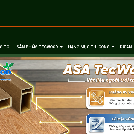
G TÔI
SẢN PHẨM TECWOOD
HẠNG MỤC THI CÔNG
DỰ ÁN