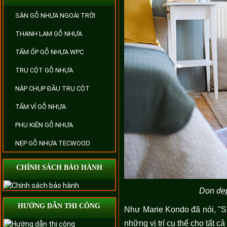
SÀN GỖ NHỰA NGOÀI TRỜI
THANH LAM GỖ NHỰA
TẤM ỐP GỖ NHỰA WPC
TRỤ CỘT GỖ NHỰA
NẮP CHỤP ĐẦU TRỤ CỘT
TẤM VỈ GỖ NHỰA
PHỤ KIỆN GỖ NHỰA
NẸP GỖ NHỰA TECWOOD
CHÍNH SÁCH BẢO HÀNH
Dọn dẹp
HƯỚNG DẪN THI CÔNG
Như Marie Kondo đã nói, "Sự
những vị trí cụ thể cho tất 