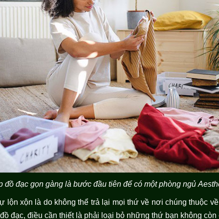
 đồ đạc gọn gàng là bước đầu tiên để có một phòng ngủ Aesth
 lộn xộn là do không thể trả lại mọi thứ về nơi chúng thuộc v
cả đồ đạc, điều cần thiết là phải loại bỏ những thứ bạn không còn