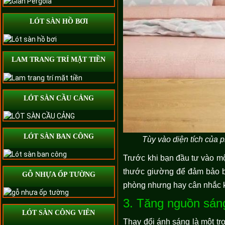
LÓT SÀN HỒ BƠI
LAM TRANG TRÍ MẶT TIỀN
LÓT SÀN CẦU CẢNG
LÓT SÀN BAN CÔNG
Tùy vào diện tích của 
Trước khi bạn đầu tư vào mộ
thước giường để đảm bảo bạ
GỖ NHỰA ỐP TƯỜNG
phòng nhưng hay cân nhắc k
3. Tăng nguồn sán
LÓT SÀN CÔNG VIÊN
Thay đổi ánh sáng là một tr