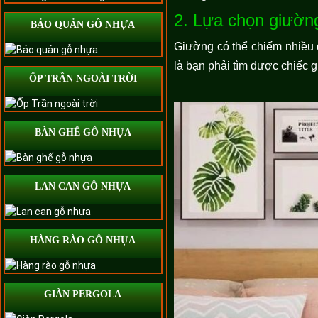
2. Lựa chọn giườn
BẢO QUẢN GỖ NHỰA
Giường có thể chiếm nhiều d
là bạn phải tìm được chiếc 
ỐP TRẦN NGOÀI TRỜI
BÀN GHẾ GỖ NHỰA
LAN CAN GỖ NHỰA
HÀNG RÀO GỖ NHỰA
GIÀN PERGOLA