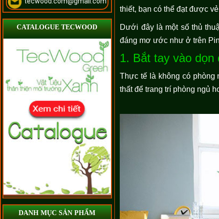
tecwood.com@gmail.com
thiết, bạn có thể đạt được 
Dưới đây là một số thủ thu
CATALOGUE TECWOOD
đáng mơ ước như ở trên Pin
1. Bắt tay vào dọn
Thực tế là không có phòng 
thất để trang trí phòng ngủ
DANH MỤC SẢN PHẨM