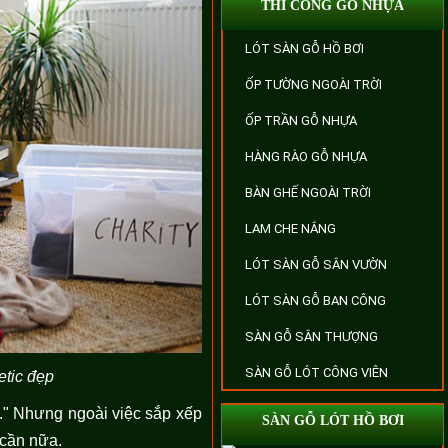
THI CÔNG GỖ NHỰA
LÓT SÀN GỖ HỒ BƠI
ỐP TƯỜNG NGOÀI TRỜI
ỐP TRẦN GỖ NHỰA
HÀNG RÀO GỖ NHỰA
BÀN GHẾ NGOÀI TRỜI
LAM CHE NẮNG
LÓT SÀN GỖ SÂN VƯỜN
LÓT SÀN GỖ BAN CÔNG
SÀN GỖ SÂN THƯỢNG
SÀN GỖ LÓT CÔNG VIÊN
etic
đẹp
ề." Nhưng ngoài việc sắp xếp
SÀN GỖ LÓT HỒ BƠI
 cần nữa.