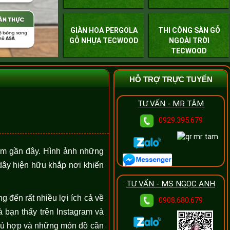
GIÀN HOA PERGOLA
THI CÔNG SÀN GỖ
GỖ NHỰA TECWOOD
NGOÀI TRỜI
TECWOOD
HỖ TRỢ TRỰC TUYẾN
c
TƯ VẤN - MR TÂM
0929.395.679
ăm gần đây. Hình ảnh những
dây hiện hữu khắp nơi khiến
TƯ VẤN - MS NGỌC ANH
 đến rất nhiều lợi ích cả về
0908.680.679
 bạn thấy trên Instagram và
phù hợp và những món đồ cần